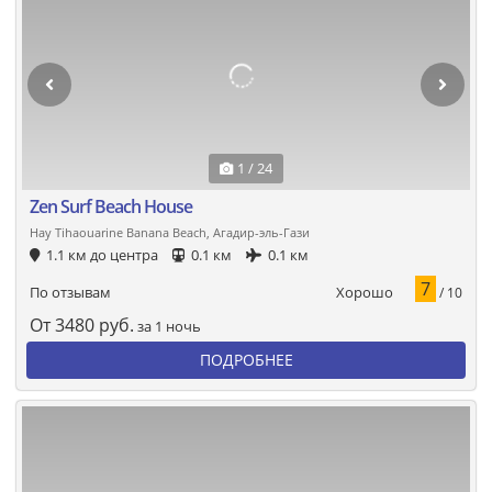
1 / 24
Zen Surf Beach House
Hay Tihaouarine Banana Beach, Агадир-эль-Гази
1.1 км до центра
0.1 км
0.1 км
7
Хорошо
По отзывам
/ 10
От
3480
руб.
за 1 ночь
ПОДРОБНЕЕ