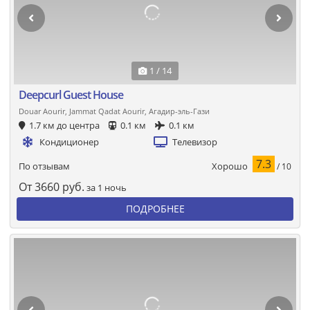
1 / 14
Deepcurl Guest House
Douar Aourir, Jammat Qadat Aourir, Агадир-эль-Гази
1.7 км до центра
0.1 км
0.1 км
Кондиционер
Телевизор
7.3
Хорошо
По отзывам
/ 10
От
3660
руб.
за 1 ночь
ПОДРОБНЕЕ