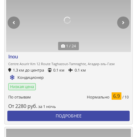
1 / 24
Inou
Centre Aourir Km 12 Route Taghazout-Tamraghte, Агадир-эль-Гази
1.3 км до центра
0.1 км
0.1 км
Кондиционер
Низкая цена
6.9
Нормально
По отзывам
/ 10
От
2280
руб.
за 1 ночь
ПОДРОБНЕЕ