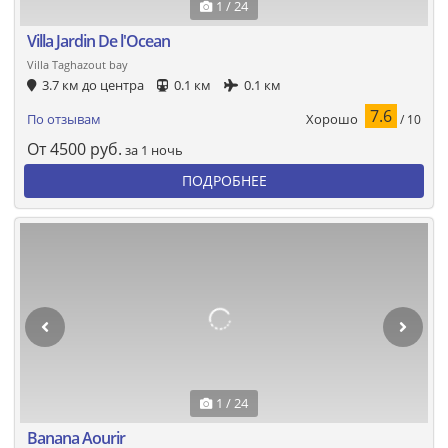
1 / 24
Villa Jardin De l'Ocean
Villa Taghazout bay
3.7 км до центра
0.1 км
0.1 км
7.6
Хорошо
По отзывам
/ 10
От
4500
руб.
за 1 ночь
ПОДРОБНЕЕ
1 / 24
Banana Aourir