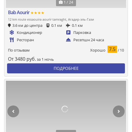
1 / 24
Bab Aourir
★★★★
12 km route essaouira aourir tamraght, Агадир-эль-Гази
3.6 км до центра
0.1 км
0.1 км
Кондиционер
Парковка
Ресторан
Ресепшн 24 часа
7.5
Хорошо
По отзывам
/ 10
От
3480
руб.
за 1 ночь
ПОДРОБНЕЕ