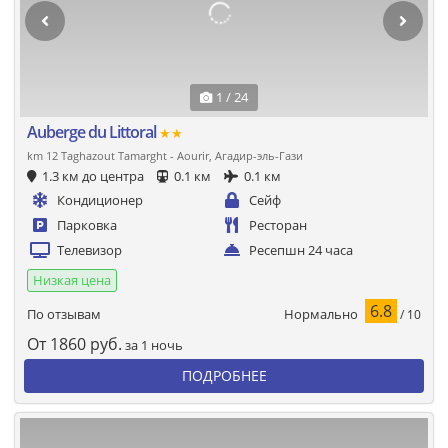
1 / 24
Auberge du Littoral
★★
km 12 Taghazout Tamarght - Aourir, Агадир-эль-Гази
1.3 км до центра
0.1 км
0.1 км
Кондиционер
Сейф
Парковка
Ресторан
Телевизор
Ресепшн 24 часа
Низкая цена
6.8
Нормально
По отзывам
/ 10
От
1860
руб.
за 1 ночь
ПОДРОБНЕЕ