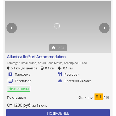
1 / 24
Atlantica Ifri Surf Accommodation
Tamraght Tissaliouine, Aourir Sous Massa, Агадир-эль-Гази
5.1 км до центра
0.1 км
0.1 км
Парковка
Ресторан
Телевизор
Ресепшн 24 часа
Низкая цена
8.1
Отлично
По отзывам
/ 10
От
1200
руб.
за 1 ночь
ПОДРОБНЕЕ