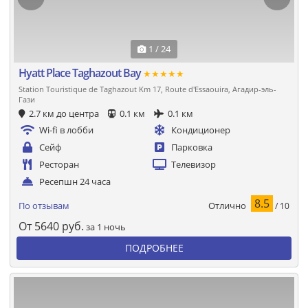
1 / 24
Hyatt Place Taghazout Bay
★★★★★
Station Touristique de Taghazout Km 17, Route d'Essaouira, Агадир-эль-
Гази
2.7 км до центра
0.1 км
0.1 км
Wi-fi в лобби
Кондиционер
Сейф
Парковка
Ресторан
Телевизор
Ресепшн 24 часа
8.5
Отлично
По отзывам
/ 10
От
5640
руб.
за 1 ночь
ПОДРОБНЕЕ