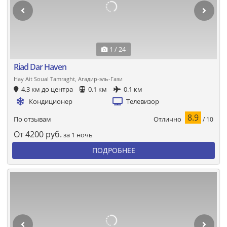
1 / 24
Riad Dar Haven
Hay Ait Soual Tamraght, Агадир-эль-Гази
4.3 км до центра
0.1 км
0.1 км
Кондиционер
Телевизор
8.9
Отлично
По отзывам
/ 10
От
4200
руб.
за 1 ночь
ПОДРОБНЕЕ