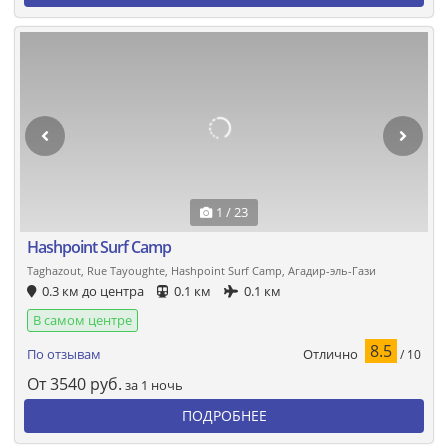
1 / 23
Hashpoint Surf Camp
Taghazout, Rue Tayoughte, Hashpoint Surf Camp, Агадир-эль-Гази
0.3 км до центра
0.1 км
0.1 км
В самом центре
8.5
Отлично
По отзывам
/ 10
От
3540
руб.
за 1 ночь
ПОДРОБНЕЕ