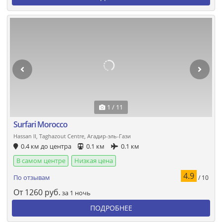
1 / 11
Surfari Morocco
Hassan II, Taghazout Centre, Агадир-эль-Гази
0.4 км до центра
0.1 км
0.1 км
В самом центре
Низкая цена
4.9
По отзывам
/ 10
От
1260
руб.
за 1 ночь
ПОДРОБНЕЕ