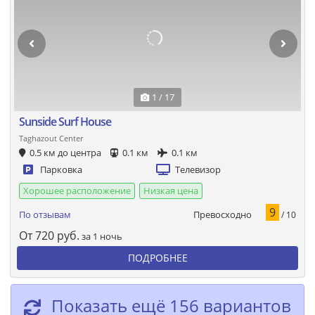
1 / 17
Sunside Surf House
Taghazout Center
0.5 км до центра
0.1 км
0.1 км
Парковка
Телевизор
Хорошее расположение
Низкая цена
9
Превосходно
По отзывам
/ 10
От
720
руб.
за 1 ночь
ПОДРОБНЕЕ
Показать ещё 156 вариантов