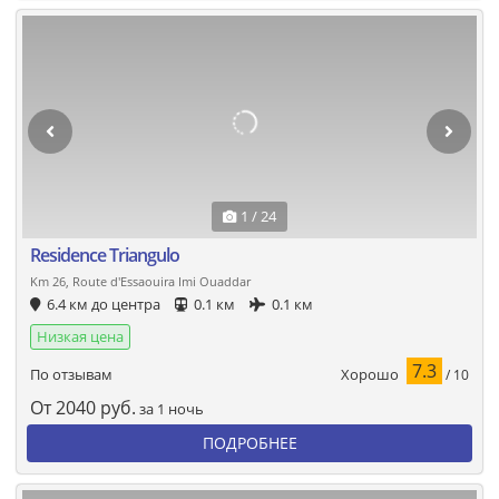
1 / 24
Residence Triangulo
Km 26, Route d'Essaouira Imi Ouaddar
6.4 км до центра
0.1 км
0.1 км
Низкая цена
7.3
Хорошо
По отзывам
/ 10
От
2040
руб.
за 1 ночь
ПОДРОБНЕЕ