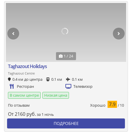
1 / 24
Taghazout Holidays
Taghazout Centre
0.4 км до центра
0.1 км
0.1 км
Ресторан
Телевизор
В самом центре
Низкая цена
7.9
Хорошо
По отзывам
/ 10
От
2160
руб.
за 1 ночь
ПОДРОБНЕЕ