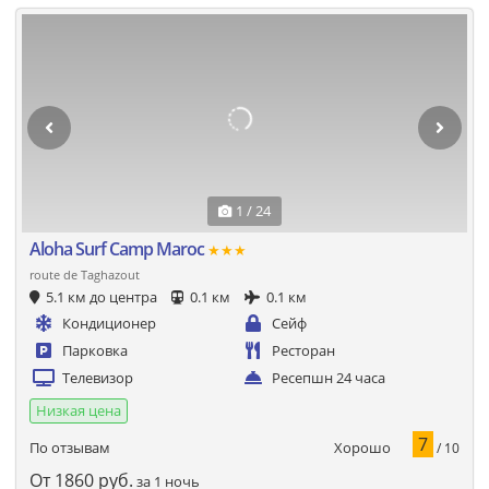
1 / 24
Aloha Surf Camp Maroc
★★★
route de Taghazout
5.1 км до центра
0.1 км
0.1 км
Кондиционер
Сейф
Парковка
Ресторан
Телевизор
Ресепшн 24 часа
Низкая цена
7
Хорошо
По отзывам
/ 10
От
1860
руб.
за 1 ночь