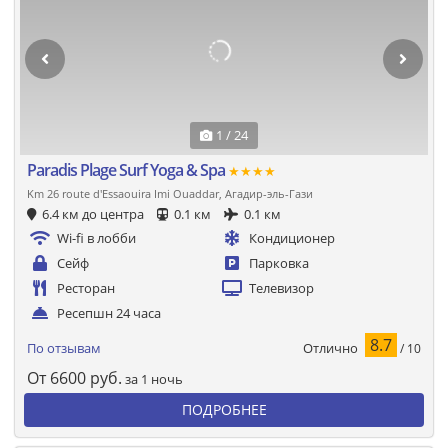
1 / 24
Paradis Plage Surf Yoga & Spa
★★★★
Km 26 route d'Essaouira Imi Ouaddar, Агадир-эль-Гази
6.4 км до центра
0.1 км
0.1 км
Wi-fi в лобби
Кондиционер
Сейф
Парковка
Ресторан
Телевизор
Ресепшн 24 часа
8.7
Отлично
По отзывам
/ 10
От
6600
руб.
за 1 ночь
ПОДРОБНЕЕ