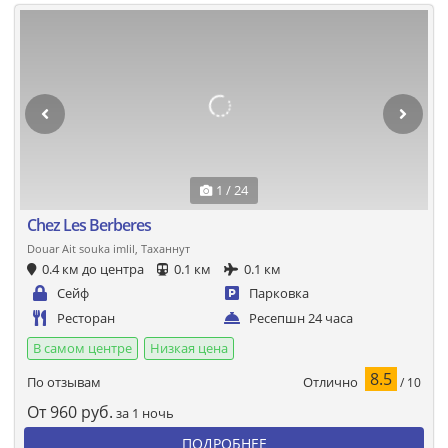
1 / 24
Chez Les Berberes
Douar Ait souka imlil, Таханнут
0.4 км до центра
0.1 км
0.1 км
Сейф
Парковка
Ресторан
Ресепшн 24 часа
В самом центре
Низкая цена
8.5
Отлично
По отзывам
/ 10
От
960
руб.
за 1 ночь
ПОДРОБНЕЕ