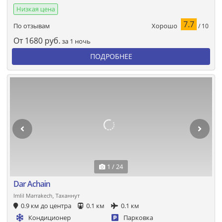
Низкая цена
7.7
Хорошо
По отзывам
/ 10
От
1680
руб.
за 1 ночь
ПОДРОБНЕЕ
1 / 24
Dar Achain
Imlil Marrakech, Таханнут
0.9 км до центра
0.1 км
0.1 км
Кондиционер
Парковка