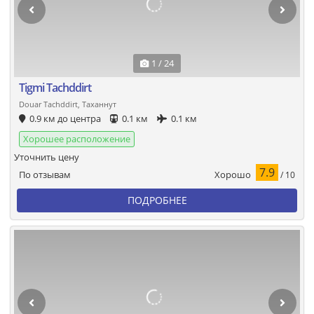
1 / 24
Tigmi Tachddirt
Douar Tachddirt, Таханнут
0.9 км до центра
0.1 км
0.1 км
Хорошее расположение
Уточнить цену
7.9
Хорошо
По отзывам
/ 10
ПОДРОБНЕЕ