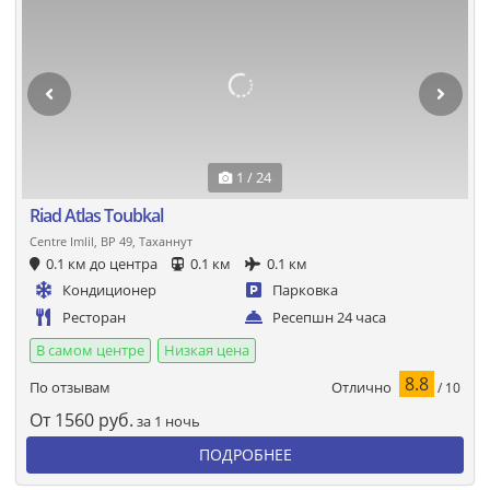
1 / 24
Riad Atlas Toubkal
Centre Imlil, BP 49, Таханнут
0.1 км до центра
0.1 км
0.1 км
Кондиционер
Парковка
Ресторан
Ресепшн 24 часа
В самом центре
Низкая цена
8.8
Отлично
По отзывам
/ 10
От
1560
руб.
за 1 ночь
ПОДРОБНЕЕ