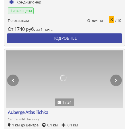
Кондиционер
Низкая цена
8
Отлично
По отзывам
/ 10
От
1740
руб.
за 1 ночь
ПОДРОБНЕЕ
1 / 24
Auberge Atlas Tichka
Centre Imlil, Таханнут
1 км до центра
0.1 км
0.1 км