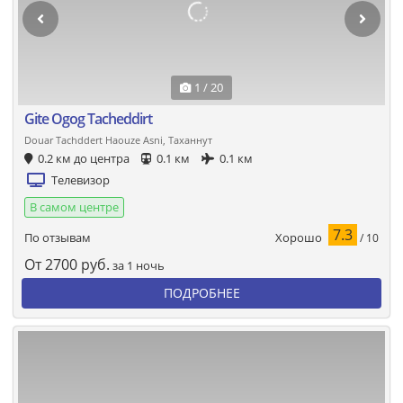
1 / 20
Gite Ogog Tacheddirt
Douar Tachddert Haouze Asni, Таханнут
0.2 км до центра
0.1 км
0.1 км
Телевизор
В самом центре
7.3
Хорошо
По отзывам
/ 10
От
2700
руб.
за 1 ночь
ПОДРОБНЕЕ