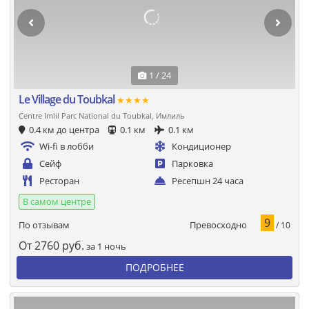
1 / 24
Le Village du Toubkal
★★★★
Centre Imlil Parc National du Toubkal, Имлиль
0.4 км до центра
0.1 км
0.1 км
Wi-fi в лобби
Кондиционер
Сейф
Парковка
Ресторан
Ресепшн 24 часа
В самом центре
9
Превосходно
По отзывам
/ 10
От
2760
руб.
за 1 ночь
ПОДРОБНЕЕ