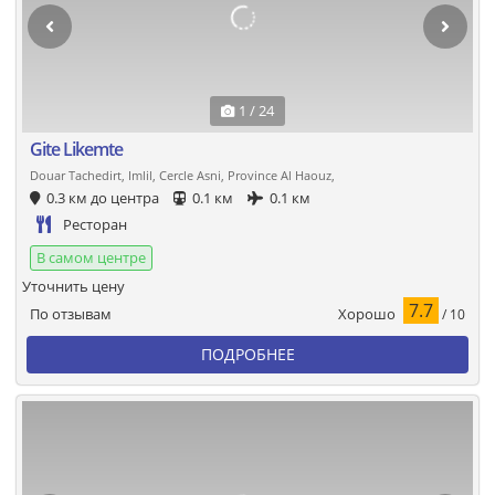
1 / 24
Gite Likemte
Douar Tachedirt, Imlil, Cercle Asni, Province Al Haouz,
0.3 км до центра
0.1 км
0.1 км
Ресторан
В самом центре
Уточнить цену
7.7
Хорошо
По отзывам
/ 10
ПОДРОБНЕЕ