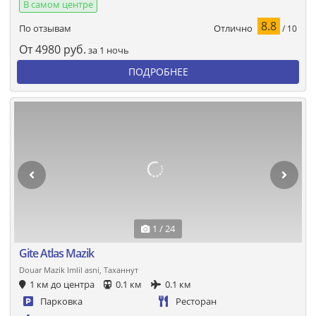
В самом центре
8.8
Отлично
По отзывам
/ 10
От
4980
руб.
за 1 ночь
ПОДРОБНЕЕ
1 / 24
Gite Atlas Mazik
Douar Mazik Imlil asni, Таханнут
1 км до центра
0.1 км
0.1 км
Парковка
Ресторан