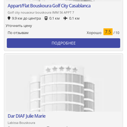
Appart/Flat Bouskoura Golf City Casablanca
Golf city nouaceur bouskoura IMM 56 APPT 7
9.9 км до центра
0.1 км
0.1 км
Уточнить цену
7.5
Хорошо
По отзывам
/ 10
ПОДРОБНЕЕ
Dar DIAF Julie Marie
Labissa Bouskoura