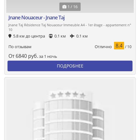
1 / 16
Jnane Nouaceur - Jnane Taj
Jnane Taj Résidence Taj Nouaceur Immeuble A4 - 1er étage - appartement n°
10
5.8 км до центра
0.1 км
0.1 км
8.4
Отлично
По отзывам
/ 10
От
6840
руб.
за 1 ночь
ПОДРОБНЕЕ