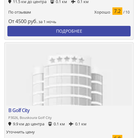
11.5 км до центра
0.1 км
0.1 км
7.2
Хорошо
По отзывам
/ 10
От
4500
руб.
за 1 ночь
ПОДРОБНЕЕ
B Golf City
P3026, Bouskoura Golf City
9.9 км до центра
0.1 км
0.1 км
Уточнить цену