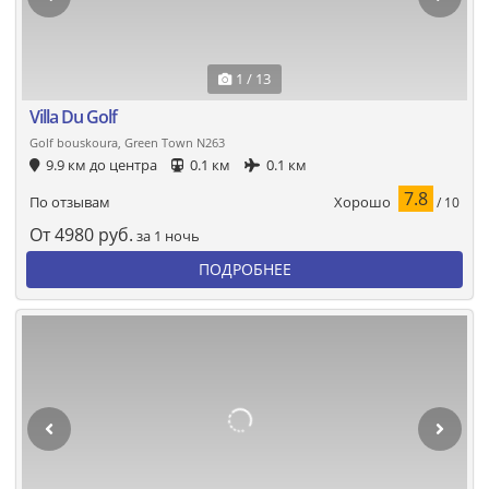
1 / 13
Villa Du Golf
Golf bouskoura, Green Town N263
9.9 км до центра
0.1 км
0.1 км
7.8
Хорошо
По отзывам
/ 10
От
4980
руб.
за 1 ночь
ПОДРОБНЕЕ