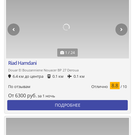
1 / 24
Riad Hamdani
Douar El Bouzanniene Nouacer BP 27 Deroua
6.4 км до центра
0.1 км
0.1 км
8.8
Отлично
По отзывам
/ 10
От
6300
руб.
за 1 ночь
ПОДРОБНЕЕ