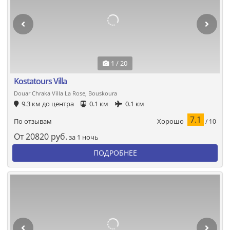
1 / 20
Kostatours Villa
Douar Chraka Villa La Rose, Bouskoura
9.3 км до центра
0.1 км
0.1 км
7.1
Хорошо
По отзывам
/ 10
От
20820
руб.
за 1 ночь
ПОДРОБНЕЕ