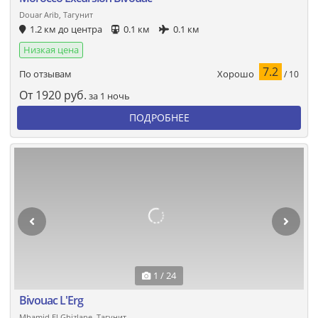
Douar Arib, Тагунит
1.2 км до центра
0.1 км
0.1 км
Низкая цена
7.2
Хорошо
По отзывам
/ 10
От
1920
руб.
за 1 ночь
ПОДРОБНЕЕ
1 / 24
Bivouac L'Erg
Mhamid El Ghizlane, Тагунит