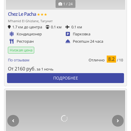
1 / 24
Chez Le Pacha
★★★
M'hamid El Ghizlane, Тагунит
1.7 км до центра
0.1 км
0.1 км
Кондиционер
Парковка
Ресторан
Ресепшн 24 часа
Низкая цена
8.2
Отлично
По отзывам
/ 10
От
2160
руб.
за 1 ночь
ПОДРОБНЕЕ