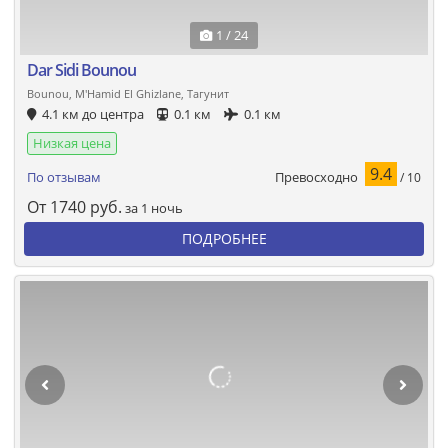
1 / 24
Dar Sidi Bounou
Bounou, M'Hamid El Ghizlane, Тагунит
4.1 км до центра
0.1 км
0.1 км
Низкая цена
9.4
Превосходно
По отзывам
/ 10
От
1740
руб.
за 1 ночь
ПОДРОБНЕЕ