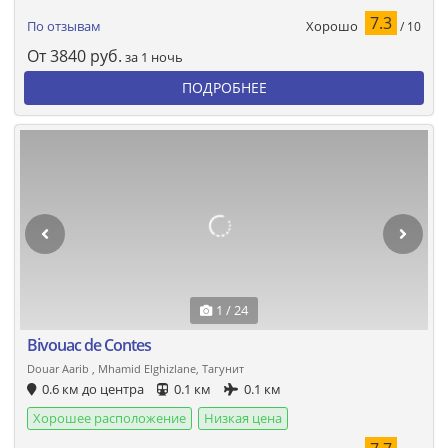
7.3
Хорошо
По отзывам
/ 10
От
3840
руб.
за 1 ночь
ПОДРОБНЕЕ
1 / 24
Bivouac de Contes
Douar Aarib , Mhamid Elghizlane, Тагунит
0.6 км до центра
0.1 км
0.1 км
Хорошее расположение
Низкая цена