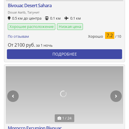
Bivouac Desert Sahara
Douar Aarib, Тагунит
0.5 км до центра
0.1 км
0.1 км
Хорошее расположение
Низкая цена
7.2
Хорошо
По отзывам
/ 10
От
2100
руб.
за 1 ночь
ПОДРОБНЕЕ
1 / 24
Morocco Excursion Bivouac