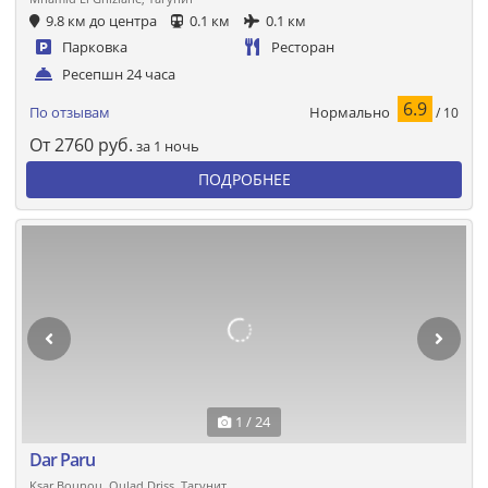
9.8 км до центра
0.1 км
0.1 км
Парковка
Ресторан
Ресепшн 24 часа
6.9
Нормально
По отзывам
/ 10
От
2760
руб.
за 1 ночь
ПОДРОБНЕЕ
1 / 24
Dar Paru
Ksar Bounou, Oulad Driss, Тагунит