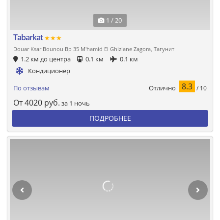
1 / 20
Tabarkat
★★★
Douar Ksar Bounou Bp 35 M'hamid El Ghizlane Zagora, Тагунит
1.2 км до центра
0.1 км
0.1 км
Кондиционер
8.3
Отлично
По отзывам
/ 10
От
4020
руб.
за 1 ночь
ПОДРОБНЕЕ