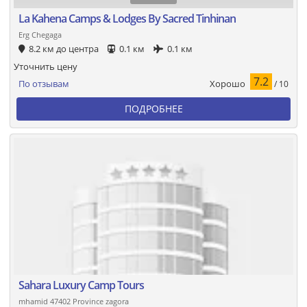
La Kahena Camps & Lodges By Sacred Tinhinan
Erg Chegaga
8.2 км до центра
0.1 км
0.1 км
Уточнить цену
7.2
Хорошо
По отзывам
/ 10
ПОДРОБНЕЕ
Sahara Luxury Camp Tours
mhamid 47402 Province zagora