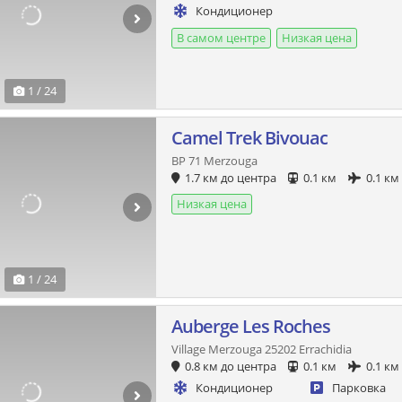
Кондиционер
В самом центре
Низкая цена
1 / 24
Camel Trek Bivouac
BP 71 Merzouga
1.7 км до центра
0.1 км
0.1 км
Низкая цена
1 / 24
Auberge Les Roches
Village Merzouga 25202 Errachidia
0.8 км до центра
0.1 км
0.1 км
Кондиционер
Парковка