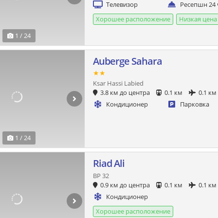
Телевизор
Ресепшн 24 
Хорошее расположение
Низкая цена
1 / 24
Auberge Sahara
★★
Ksar Hassi Labied
3.8 км до центра
0.1 км
0.1 км
Кондиционер
Парковка
1 / 24
Riad Ali
BP 32
0.9 км до центра
0.1 км
0.1 км
Кондиционер
Хорошее расположение