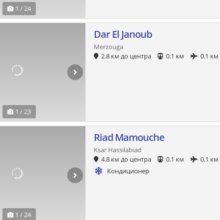
1 / 24
Dar El Janoub
Merzouga
2.8 км до центра
0.1 км
0.1 км
1 / 23
Riad Mamouche
Ksar Hassilabiad
4.8 км до центра
0.1 км
0.1 км
Кондиционер
1 / 24