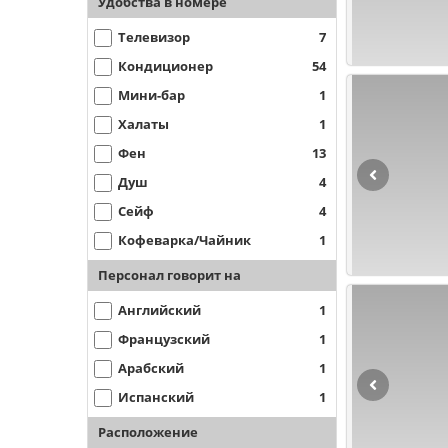
Удобства в номере
Телевизор
7
Кондиционер
54
Мини-бар
1
Халаты
1
Фен
13
Душ
4
Сейф
4
Кофеварка/Чайник
1
Персонал говорит на
Английский
1
Французский
1
Арабский
1
Испанский
1
Расположение