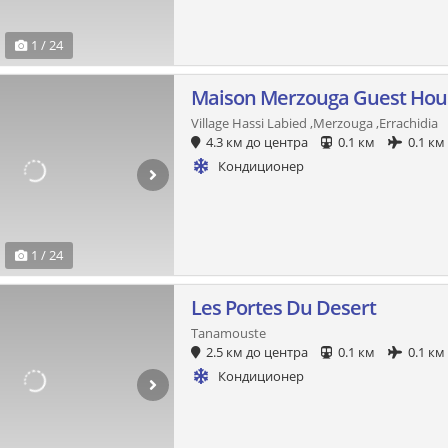
1 / 24
Maison Merzouga Guest Hou
Village Hassi Labied ,Merzouga ,Errachidia
4.3 км до центра
0.1 км
0.1 км
Кондиционер
1 / 24
Les Portes Du Desert
Tanamouste
2.5 км до центра
0.1 км
0.1 км
Кондиционер