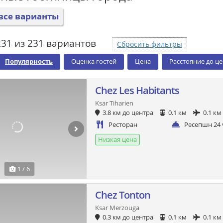
все варианты
231 из 231 вариантов
Сбросить фильтры
Популярность
Оценка гостей
Цена
Расстояние до ц
Chez Les Habitants
Ksar Tiharien
3.8 км до центра
0.1 км
0.1 км
Ресторан
Ресепшн 24 
Низкая цена
1 / 6
Chez Tonton
Ksar Merzouga
0.3 км до центра
0.1 км
0.1 км