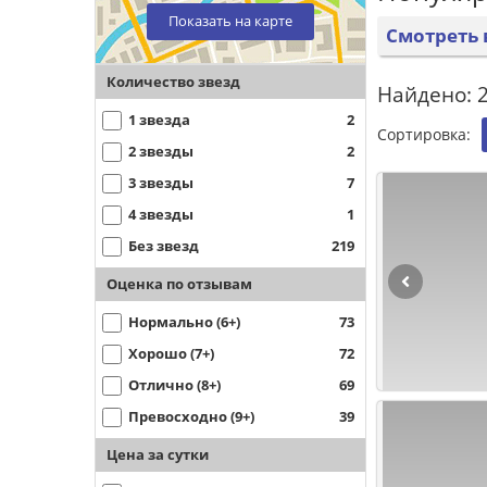
Показать на карте
Смотреть 
Количество звезд
Найдено: 
1 звезда
2
Сортировка:
2 звезды
2
3 звезды
7
4 звезды
1
Без звезд
219
Оценка по отзывам
Нормально (6+)
73
Хорошо (7+)
72
Отлично (8+)
69
Превосходно (9+)
39
Цена за сутки