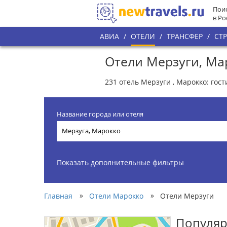
Поис
в Ро
АВИА
/
ОТЕЛИ
/
ТРАНСФЕР
/
СТ
Отели Мерзуги, Ма
231 отель Мерзуги , Марокко: гос
Название города или отеля
Показать дополнительные фильтры
»
»
Главная
Отели Марокко
Отели Мерзуги
Популяр