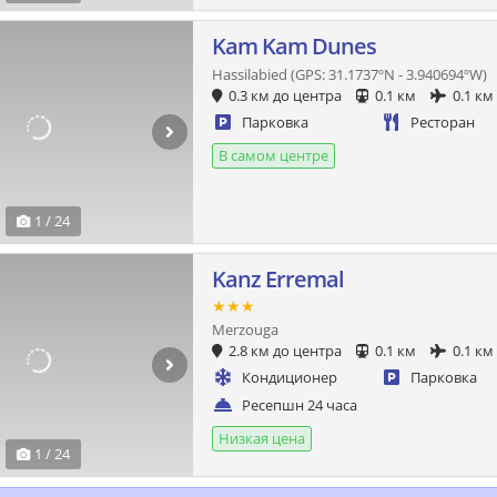
Kam Kam Dunes
Hassilabied (GPS: 31.1737ºN - 3.940694ºW)
0.3 км до центра
0.1 км
0.1 км
Парковка
Ресторан
В самом центре
1 / 24
Kanz Erremal
★★★
Merzouga
2.8 км до центра
0.1 км
0.1 км
Кондиционер
Парковка
Ресепшн 24 часа
Низкая цена
1 / 24