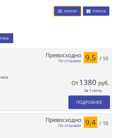
список
плитка
ентра
Превосходно
9.5
/ 10
По отзывам
часа
1380
От
руб.
за 1 ночь
ПОДРОБНЕЕ
Превосходно
9.4
/ 10
По отзывам