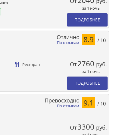
2040
От
руб.
часа
за 1 ночь
ПОДРОБНЕЕ
Отлично
8.9
/ 10
По отзывам
2760
От
руб.
Ресторан
за 1 ночь
ПОДРОБНЕЕ
Превосходно
9.1
/ 10
По отзывам
3300
От
руб.
за 1 ночь