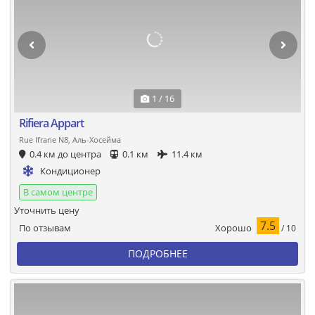
1 / 16
Rifiera Appart
Rue Ifrane N8, Аль-Хосейма
0.4 км до центра
0.1 км
11.4 км
Кондиционер
В самом центре
Уточнить цену
7.5
Хорошо
По отзывам
/ 10
ПОДРОБНЕЕ