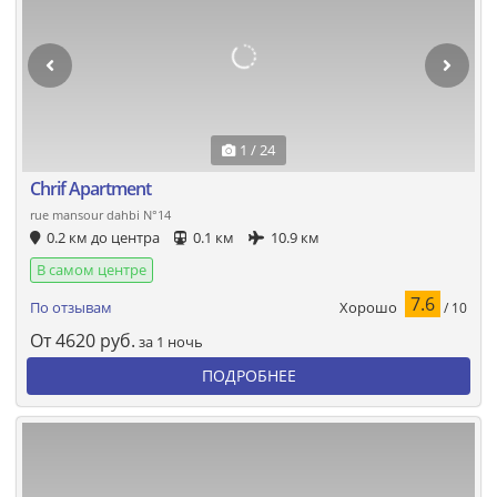
1 / 24
Chrif Apartment
rue mansour dahbi N°14
0.2 км до центра
0.1 км
10.9 км
В самом центре
7.6
Хорошо
По отзывам
/ 10
От
4620
руб.
за 1 ночь
ПОДРОБНЕЕ