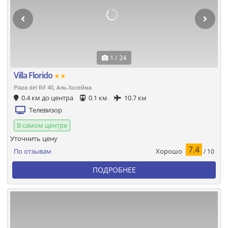
1 / 24
Villa Florido
★★
Plaza del Rif 40, Аль-Хосейма
0.4 км до центра
0.1 км
10.7 км
Телевизор
В самом центре
Уточнить цену
7.4
Хорошо
По отзывам
/ 10
ПОДРОБНЕЕ