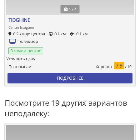
1 / 4
TIDGHINE
Centre Issaguen
0.2 км до центра
0.1 км
0.1 км
Телевизор
В самом центре
Уточнить цену
7.9
Хорошо
По отзывам
/ 10
ПОДРОБНЕЕ
Посмотрите 19 других вариантов
неподалеку: