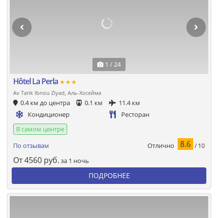
1 / 24
Hôtel La Perla
★★★
Av Tarik Ibnou Ziyad, Аль-Хосейма
0.4 км до центра
0.1 км
11.4 км
Кондиционер
Ресторан
В самом центре
8.6
Отлично
По отзывам
/ 10
От
4560
руб.
за 1 ночь
ПОДРОБНЕЕ