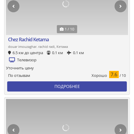
1 / 10
Chez Rachid Ketama
douar imouzaghar. rachid radi, Кетама
6.5 км до центра
0.1 км
0.1 км
Телевизор
Уточнить цену
7.6
Хорошо
По отзывам
/ 10
ПОДРОБНЕЕ