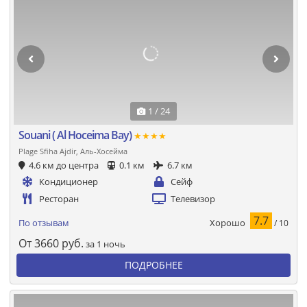
1 / 24
Souani ( Al Hoceima Bay)
★★★★
Plage Sfiha Ajdir, Аль-Хосейма
4.6 км до центра
0.1 км
6.7 км
Кондиционер
Сейф
Ресторан
Телевизор
7.7
Хорошо
По отзывам
/ 10
От
3660
руб.
за 1 ночь
ПОДРОБНЕЕ