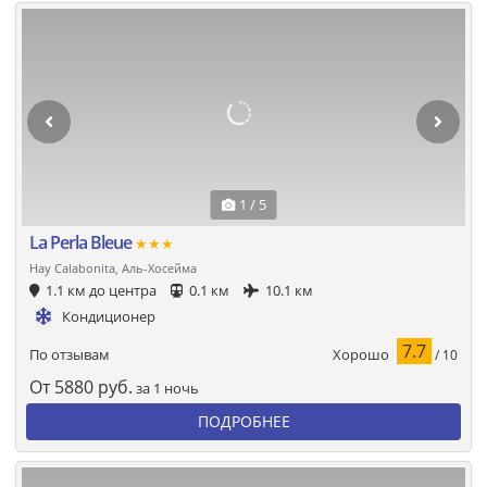
1 / 5
La Perla Bleue
★★★
Hay Calabonita, Аль-Хосейма
1.1 км до центра
0.1 км
10.1 км
Кондиционер
7.7
Хорошо
По отзывам
/ 10
От
5880
руб.
за 1 ночь
ПОДРОБНЕЕ