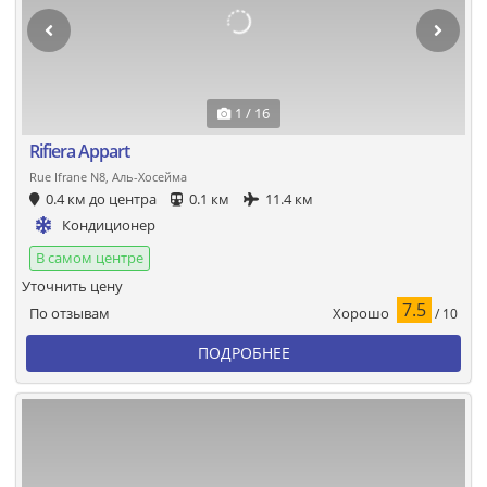
1 / 16
Rifiera Appart
Rue Ifrane N8, Аль-Хосейма
0.4 км до центра
0.1 км
11.4 км
Кондиционер
В самом центре
Уточнить цену
7.5
Хорошо
По отзывам
/ 10
ПОДРОБНЕЕ