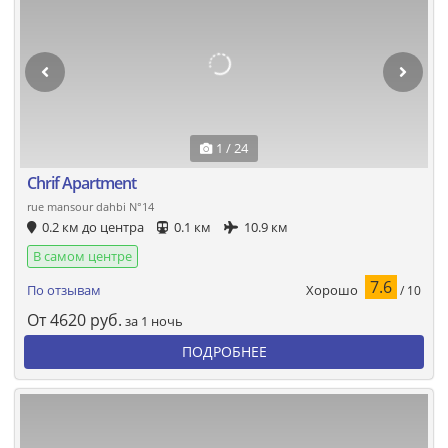
1 / 24
Chrif Apartment
rue mansour dahbi N°14
0.2 км до центра
0.1 км
10.9 км
В самом центре
7.6
Хорошо
По отзывам
/ 10
От
4620
руб.
за 1 ночь
ПОДРОБНЕЕ