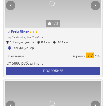
1 / 5
La Perla Bleue
★★★
Hay Calabonita, Аль-Хосейма
1.1 км до центра
0.1 км
10.1 км
Кондиционер
7.7
Хорошо
По отзывам
/ 10
От
5880
руб.
за 1 ночь
ПОДРОБНЕЕ