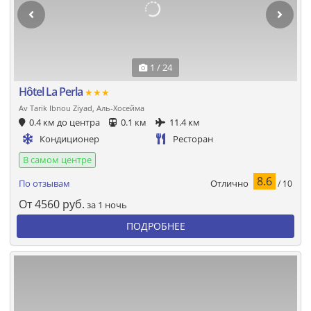
1 / 24
Hôtel La Perla
★★★
Av Tarik Ibnou Ziyad, Аль-Хосейма
0.4 км до центра
0.1 км
11.4 км
Кондиционер
Ресторан
В самом центре
8.6
Отлично
По отзывам
/ 10
От
4560
руб.
за 1 ночь
ПОДРОБНЕЕ