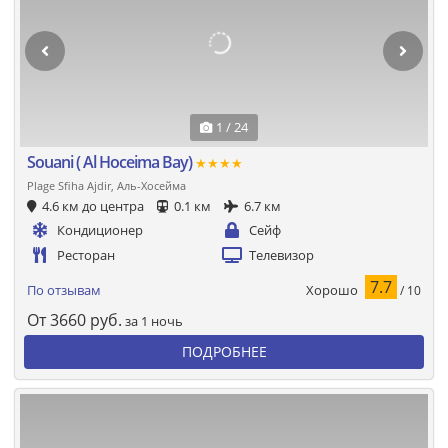
1 / 24
Souani ( Al Hoceima Bay)
★★★★
Plage Sfiha Ajdir, Аль-Хосейма
4.6 км до центра
0.1 км
6.7 км
Кондиционер
Сейф
Ресторан
Телевизор
7.7
Хорошо
По отзывам
/ 10
От
3660
руб.
за 1 ночь
ПОДРОБНЕЕ