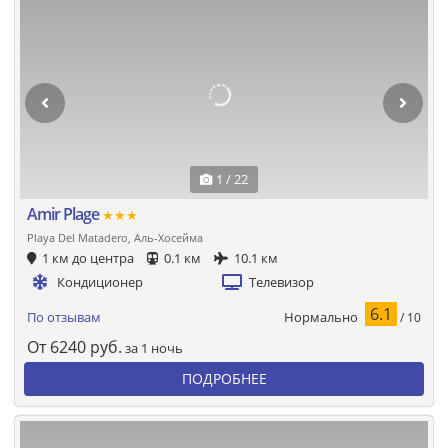
1 / 22
Amir Plage
★★★
Playa Del Matadero, Аль-Хосейма
1 км до центра
0.1 км
10.1 км
Кондиционер
Телевизор
6.1
Нормально
По отзывам
/ 10
От
6240
руб.
за 1 ночь
ПОДРОБНЕЕ