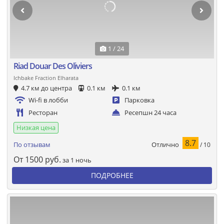
1 / 24
Riad Douar Des Oliviers
Ichbake Fraction Elharata
4.7 км до центра
0.1 км
0.1 км
Wi-fi в лобби
Парковка
Ресторан
Ресепшн 24 часа
Низкая цена
8.7
Отлично
По отзывам
/ 10
От
1500
руб.
за 1 ночь
ПОДРОБНЕЕ