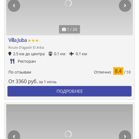
1 / 24
Villa Juba
★★★
Route D'agadir El Arba
2.5 км до центра
0.1 км
0.1 км
Ресторан
8.4
Отлично
По отзывам
/ 10
От
3360
руб.
за 1 ночь
ПОДРОБНЕЕ