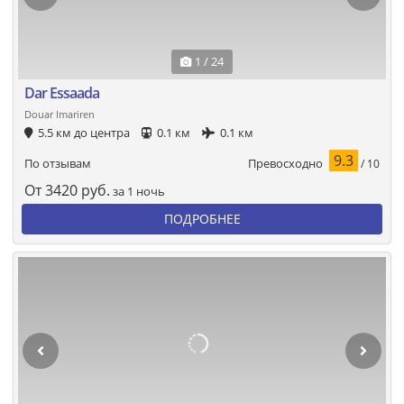
1 / 24
Dar Essaada
Douar Imariren
5.5 км до центра
0.1 км
0.1 км
9.3
Превосходно
По отзывам
/ 10
От
3420
руб.
за 1 ночь
ПОДРОБНЕЕ