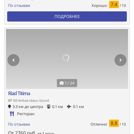
7.4
Хорошо
По отзывам
/ 10
ПОДРОБНЕЕ
1 / 24
Riad Titima
BP N3 Arrbaa Idaou Gourd
3.3 км до центра
0.1 км
0.1 км
Ресторан
8.8
Отлично
По отзывам
/ 10
От
2760
руб.
за 1 ночь