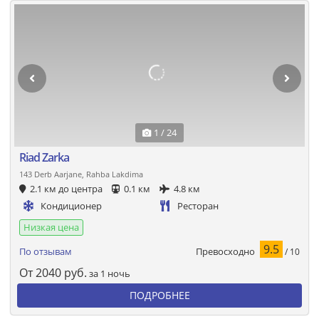
1 / 24
Riad Zarka
143 Derb Aarjane, Rahba Lakdima
2.1 км до центра
0.1 км
4.8 км
Кондиционер
Ресторан
Низкая цена
9.5
Превосходно
По отзывам
/ 10
От
2040
руб.
за 1 ночь
ПОДРОБНЕЕ