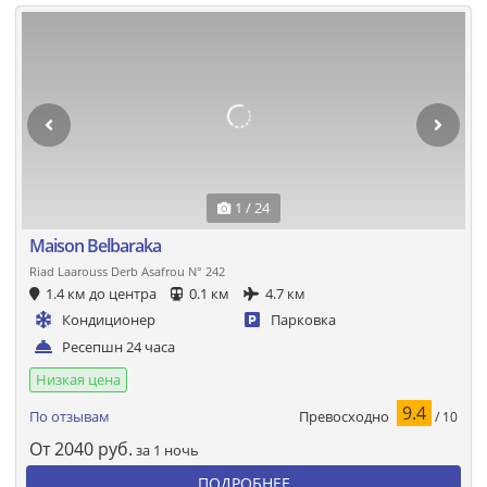
1 / 24
Maison Belbaraka
Riad Laarouss Derb Asafrou N° 242
1.4 км до центра
0.1 км
4.7 км
Кондиционер
Парковка
Ресепшн 24 часа
Низкая цена
9.4
Превосходно
По отзывам
/ 10
От
2040
руб.
за 1 ночь
ПОДРОБНЕЕ