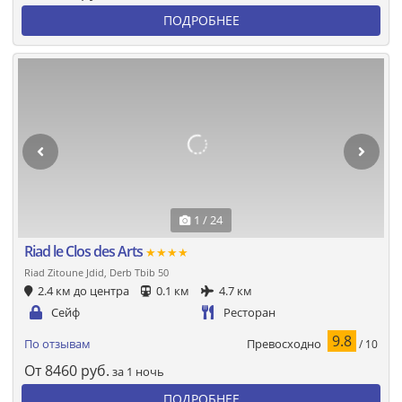
ПОДРОБНЕЕ
1 / 24
Riad le Clos des Arts
★★★★
Riad Zitoune Jdid, Derb Tbib 50
2.4 км до центра
0.1 км
4.7 км
Сейф
Ресторан
9.8
Превосходно
По отзывам
/ 10
От
8460
руб.
за 1 ночь
ПОДРОБНЕЕ