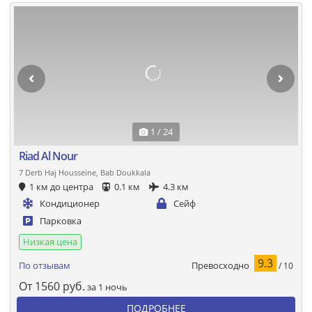
1 / 24
Riad Al Nour
7 Derb Haj Housseine, Bab Doukkala
1 км до центра
0.1 км
4.3 км
Кондиционер
Сейф
Парковка
Низкая цена
9.3
Превосходно
По отзывам
/ 10
От
1560
руб.
за 1 ночь
ПОДРОБНЕЕ