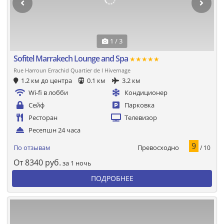
1 / 3
Sofitel Marrakech Lounge and Spa
★★★★★
Rue Harroun Errachid Quartier de l Hivernage
1.2 км до центра
0.1 км
3.2 км
Wi-fi в лобби
Кондиционер
Сейф
Парковка
Ресторан
Телевизор
Ресепшн 24 часа
9
Превосходно
По отзывам
/ 10
От
8340
руб.
за 1 ночь
ПОДРОБНЕЕ