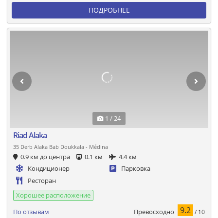
ПОДРОБНЕЕ
1 / 24
Riad Alaka
35 Derb Alaka Bab Doukkala - Médina
0.9 км до центра
0.1 км
4.4 км
Кондиционер
Парковка
Ресторан
Хорошее расположение
9.2
Превосходно
По отзывам
/ 10