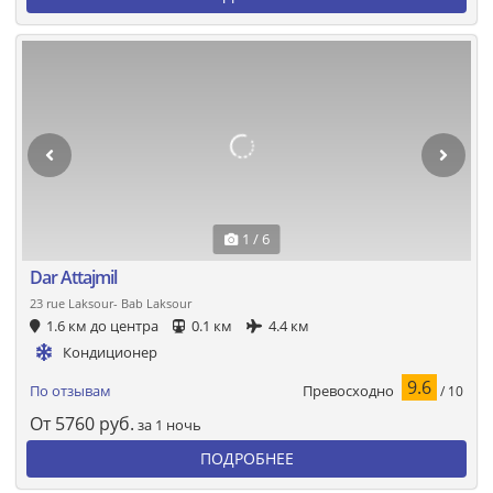
1 / 6
Dar Attajmil
23 rue Laksour- Bab Laksour
1.6 км до центра
0.1 км
4.4 км
Кондиционер
9.6
Превосходно
По отзывам
/ 10
От
5760
руб.
за 1 ночь
ПОДРОБНЕЕ