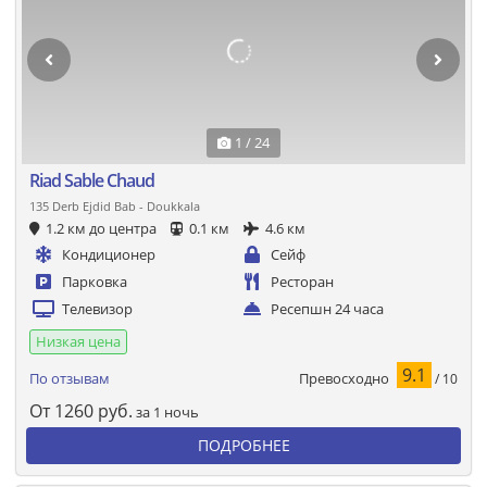
1 / 24
Riad Sable Chaud
135 Derb Ejdid Bab - Doukkala
1.2 км до центра
0.1 км
4.6 км
Кондиционер
Сейф
Парковка
Ресторан
Телевизор
Ресепшн 24 часа
Низкая цена
9.1
Превосходно
По отзывам
/ 10
От
1260
руб.
за 1 ночь
ПОДРОБНЕЕ