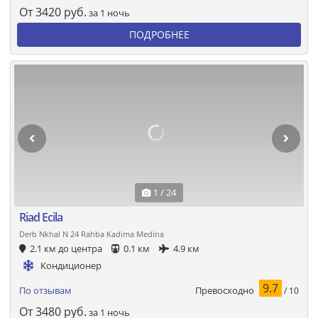
От
3420
руб.
за 1 ночь
ПОДРОБНЕЕ
1 / 24
Riad Ecila
Derb Nkhal N 24 Rahba Kadima Medina
2.1 км до центра
0.1 км
4.9 км
Кондиционер
9.7
Превосходно
По отзывам
/ 10
От
3480
руб.
за 1 ночь