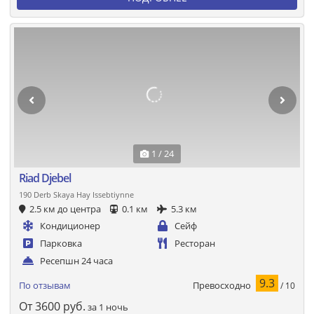
1 / 24
Riad Djebel
190 Derb Skaya Hay Issebtiynne
2.5 км до центра
0.1 км
5.3 км
Кондиционер
Сейф
Парковка
Ресторан
Ресепшн 24 часа
9.3
Превосходно
По отзывам
/ 10
От
3600
руб.
за 1 ночь