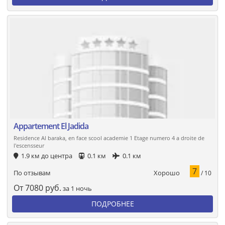
Appartement El Jadida
Residence Al baraka, en face scool academie 1 Etage numero 4 a droite de
l'escensseur
1.9 км до центра
0.1 км
0.1 км
7
Хорошо
По отзывам
/ 10
От
7080
руб.
за 1 ночь
ПОДРОБНЕЕ