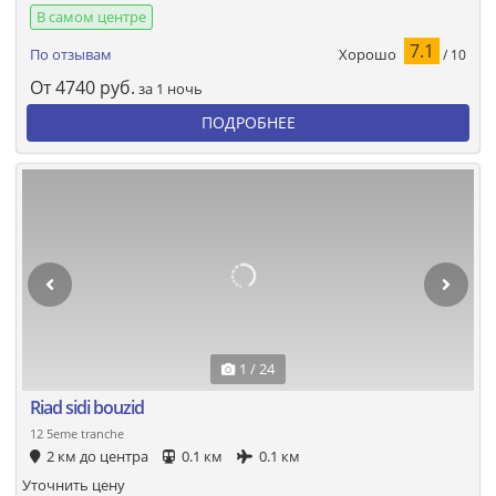
В самом центре
7.1
Хорошо
По отзывам
/ 10
От
4740
руб.
за 1 ночь
ПОДРОБНЕЕ
1 / 24
Riad sidi bouzid
12 5eme tranche
2 км до центра
0.1 км
0.1 км
Уточнить цену