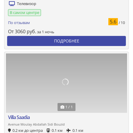
Телевизор
В самом центре
5.6
По отзывам
/ 10
От
3060
руб.
за 1 ночь
ПОДРОБНЕЕ
1 / 1
Villa Saadia
Avenue Moulay Abdallah Sidi Bouzid
0.2 км до центра
0.1 км
0.1 км