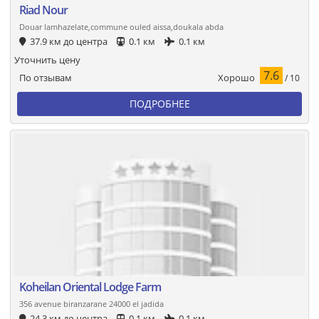
Riad Nour
Douar lamhazelate,commune ouled aissa,doukala abda
37.9 км до центра
0.1 км
0.1 км
Уточнить цену
7.6
Хорошо
По отзывам
/ 10
ПОДРОБНЕЕ
Koheilan Oriental Lodge Farm
356 avenue biranzarane 24000 el jadida
24.3 км до центра
0.1 км
0.1 км