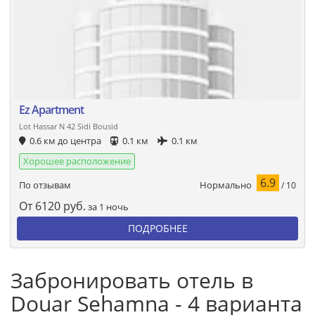
Ez Apartment
Lot Hassar N 42 Sidi Bousid
0.6 км до центра
0.1 км
0.1 км
Хорошее расположение
6.9
Нормально
По отзывам
/ 10
От
6120
руб.
за 1 ночь
ПОДРОБНЕЕ
Забронировать отель в
Douar Sehamna - 4 варианта