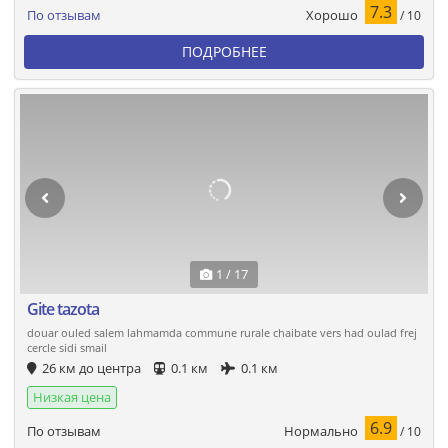
7.3
Хорошо
По отзывам
/ 10
ПОДРОБНЕЕ
1 / 17
Gite tazota
douar ouled salem lahmamda commune rurale chaibate vers had oulad frej
cercle sidi smail
26 км до центра
0.1 км
0.1 км
Низкая цена
6.9
Нормально
По отзывам
/ 10