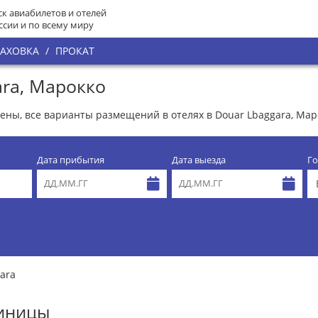
к авиабилетов и отелей
ссии и по всему миру
РАХОВКА
/
ПРОКАТ
ara, Марокко
цены, все варианты размещений в отелях в Douar Lbaggara, Мар
Дата прибытия
Дата выезда
Го
ara
тиницы