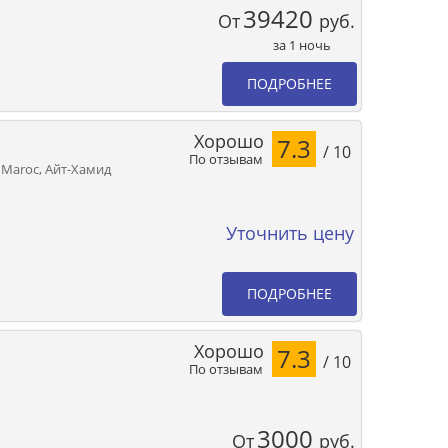
39420
От
руб.
за 1 ночь
ПОДРОБНЕЕ
Хорошо
7.3
/ 10
По отзывам
 Maroc, Айт-Хамид
Уточнить цену
ПОДРОБНЕЕ
Хорошо
7.3
/ 10
По отзывам
3000
От
руб.