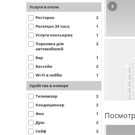
Услуги в отеле
Ресторан
2
Ресепшн 24 часа
1
Услуги консьержа
1
Парковка для
2
автомобилей
Бар
1
Бассейн
2
Wi-Fi в лобби
1
Удобства в номере
Телевизор
2
Кондиционер
2
Посмотр
Фен
1
Душ
2
Сейф
2