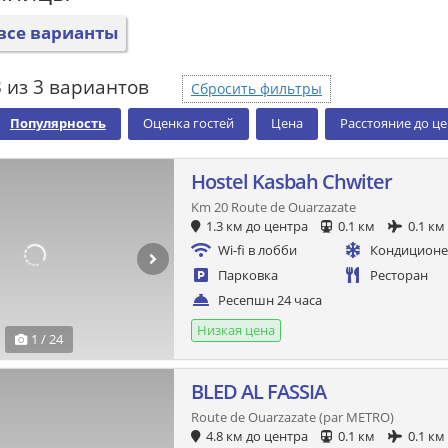
все варианты
 из 3 вариантов
Сбросить фильтры
Популярность
Оценка гостей
Цена
Расстояние до ц
Hostel Kasbah Chwiter
Km 20 Route de Ouarzazate
1.3 км до центра
0.1 км
0.1 км
Wi-fi в лобби
Кондицион
Парковка
Ресторан
Ресепшн 24 часа
Низкая цена
1 / 24
BLED AL FASSIA
Route de Ouarzazate (par METRO)
4.8 км до центра
0.1 км
0.1 км