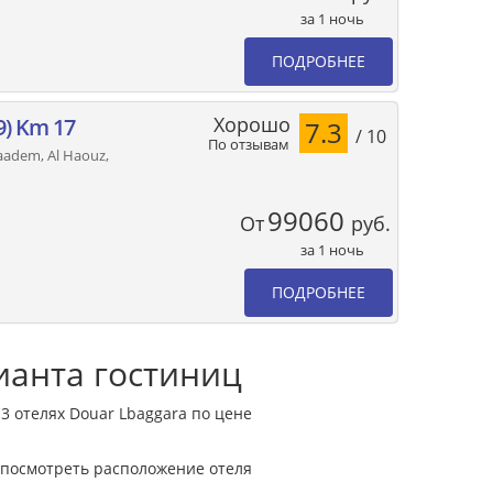
за 1 ночь
ПОДРОБНЕЕ
Хорошо
9) Km 17
7.3
/ 10
По отзывам
aadem, Al Haouz,
99060
От
руб.
за 1 ночь
ПОДРОБНЕЕ
рианта гостиниц
3 отелях Douar Lbaggara по цене
 посмотреть расположение отеля