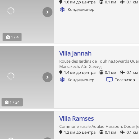
1.6 км до центра
0.1 км
0.1 км
Кондиционер
1 / 4
Villa Jannah
Route des Jardins de Touhina,towards Ouar
Marrakech, Айт-Хамид
1.4 км до центра
0.1 км
0.1 км
Кондиционер
Телевизор
1 / 24
Villa Ramses
Commune rurale Aoulad Hassoun, Douar Jel
1.2 км до центра
0.1 км
0.1 км