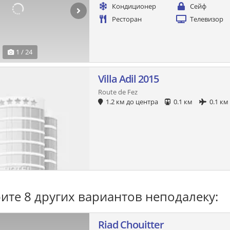
Кондиционер
Сейф
Ресторан
Телевизор
1 / 24
Villa Adil 2015
Route de Fez
1.2 км до центра
0.1 км
0.1 км
ите 8 других вариантов неподалеку:
Riad Chouitter