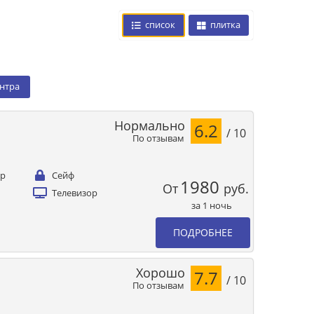
список
плитка
ентра
Нормально
6.2
/ 10
По отзывам
ер
Сейф
1980
От
руб.
Телевизор
за 1 ночь
ПОДРОБНЕЕ
Хорошо
7.7
/ 10
По отзывам