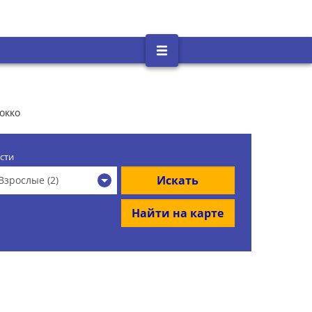
окко
сти
Искать
Взрослые (2)
Найти на карте