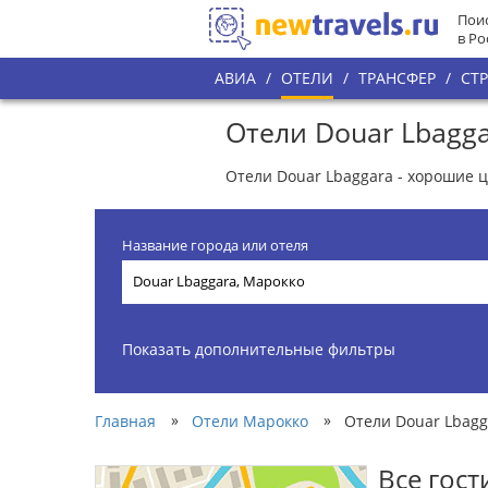
Поис
в Ро
АВИА
/
ОТЕЛИ
/
ТРАНСФЕР
/
СТ
Отели Douar Lbagg
Отели Douar Lbaggara - хорошие 
Название города или отеля
Показать дополнительные фильтры
»
»
Главная
Отели Марокко
Отели Douar Lbagg
Все гос