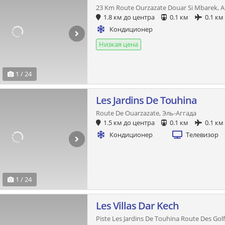
23 Km Route Ourzazate Douar Si Mbarek, 
1.8 км до центра
0.1 км
0.1 км
Кондиционер
Низкая цена
1 / 24
Les Jardins De Touhina
Route De Ouarzazate, Эль-Аггада
1.5 км до центра
0.1 км
0.1 км
Кондиционер
Телевизор
1 / 24
Les Villas Dar Kech
Piste Les Jardins De Touhina Route Des Gol