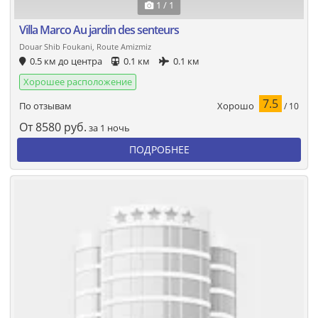
1 / 1
Villa Marco Au jardin des senteurs
Douar Shib Foukani, Route Amizmiz
0.5 км до центра
0.1 км
0.1 км
Хорошее расположение
7.5
Хорошо
По отзывам
/ 10
От
8580
руб.
за 1 ночь
ПОДРОБНЕЕ