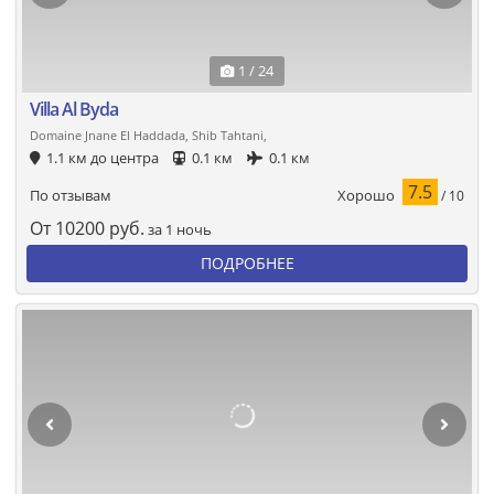
1 / 24
Villa Al Byda
Domaine Jnane El Haddada, Shib Tahtani,
1.1 км до центра
0.1 км
0.1 км
7.5
Хорошо
По отзывам
/ 10
От
10200
руб.
за 1 ночь
ПОДРОБНЕЕ