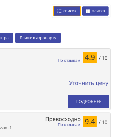
список
плитка
ентра
Ближе к аэропорту
4.9
/ 10
По отзывам
Уточнить цену
ПОДРОБНЕЕ
Превосходно
9.4
/ 10
По отзывам
assam 1