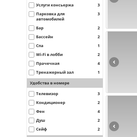
Услуги консьержа
3
Парковка для
3
автомобилей
Бар
2
Бассейн
2
Спа
1
Wi-Fi в лобби
2
Прачечная
4
Тренажерный зал
1
Удобства в номере
Телевизор
3
Кондиционер
2
Фен
4
Душ
2
Сейф
2