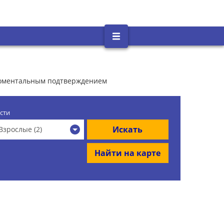
 моментальным подтверждением
сти
Искать
Взрослые (2)
Найти на карте