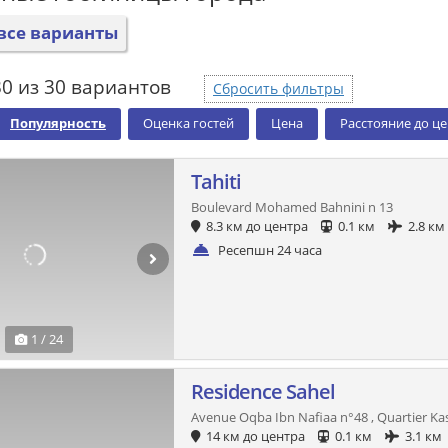
все варианты
0 из 30 вариантов
Сбросить фильтры
Популярность
Оценка гостей
Цена
Расстояние до ц
Tahiti
Boulevard Mohamed Bahnini n 13
8.3 км до центра
0.1 км
2.8 км
Ресепшн 24 часа
1 / 24
Residence Sahel
Avenue Oqba Ibn Nafiaa n°48 , Quartier K
14 км до центра
0.1 км
3.1 км