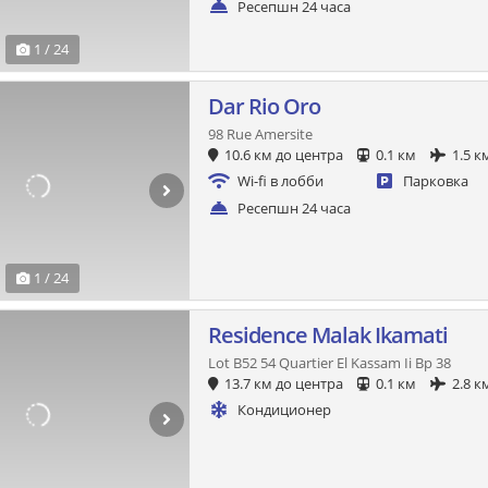
Ресепшн 24 часа
1 / 24
Dar Rio Oro
98 Rue Amersite
10.6 км до центра
0.1 км
1.5 к
Wi-fi в лобби
Парковка
Ресепшн 24 часа
1 / 24
Residence Malak Ikamati
Lot B52 54 Quartier El Kassam Ii Bp 38
13.7 км до центра
0.1 км
2.8 к
Кондиционер