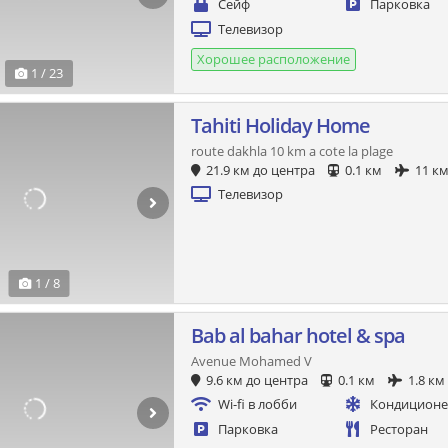
Сейф
Парковка
Телевизор
Хорошее расположение
1 / 23
Tahiti Holiday Home
route dakhla 10 km a cote la plage
21.9 км до центра
0.1 км
11 к
Телевизор
1 / 8
Bab al bahar hotel & spa
Avenue Mohamed V
9.6 км до центра
0.1 км
1.8 км
Wi-fi в лобби
Кондицион
Парковка
Ресторан