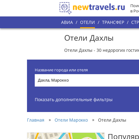
Поис
в Ро
АВИА
/
ОТЕЛИ
/
ТРАНСФЕР
/
СТ
Отели Дахлы
Отели Дахлы - 30 недорогих гост
Название города или отеля
Показать дополнительные фильтры
»
»
Главная
Отели Марокко
Отели Дахлы
Популяр