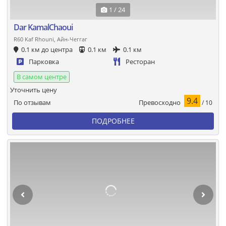
1 / 24
Dar KamalChaoui
R60 Kaf Rhouni, Айн-Чеггаг
0.1 км до центра
0.1 км
0.1 км
Парковка
Ресторан
В самом центре
Уточнить цену
9.4
Превосходно
По отзывам
/ 10
ПОДРОБНЕЕ