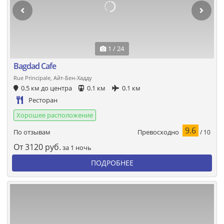
1 / 24
Bagdad Cafe
Rue Principale, Айт-Бен-Хадду
0.5 км до центра
0.1 км
0.1 км
Ресторан
Хорошее расположение
9.6
Превосходно
По отзывам
/ 10
От
3120
руб.
за 1 ночь
ПОДРОБНЕЕ