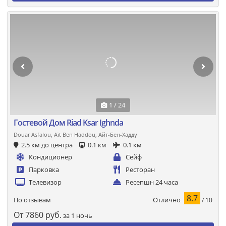
1 / 24
Гостевой Дом Riad Ksar Ighnda
Douar Asfalou, Aït Ben Haddou, Айт-Бен-Хадду
2.5 км до центра
0.1 км
0.1 км
Кондиционер
Сейф
Парковка
Ресторан
Телевизор
Ресепшн 24 часа
8.7
Отлично
По отзывам
/ 10
От
7860
руб.
за 1 ночь