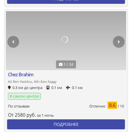
1 / 24
Chez Brahim
Ait Ben Haddou, Айт-Бен-Хадду
0.3 км до центра
0.1 км
0.1 км
В самом центре
8.6
Отлично
По отзывам
/ 10
От
2580
руб.
за 1 ночь
ПОДРОБНЕЕ