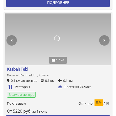
ПОДРОБНЕЕ
1 / 24
Kasbah Tebi
Douar Ait Ben Haddou, Асфалу
0.1 км до центра
0.1 км
0.1 км
Ресторан
Ресепшн 24 часа
В самом центре
8.9
Отлично
По отзывам
/ 10
От
5220
руб.
за 1 ночь