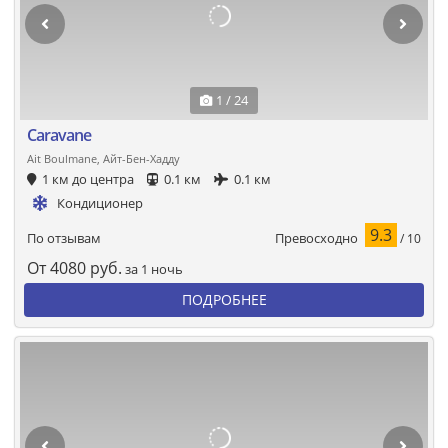
1 / 24
Caravane
Ait Boulmane, Айт-Бен-Хадду
1 км до центра
0.1 км
0.1 км
Кондиционер
9.3
Превосходно
По отзывам
/ 10
От
4080
руб.
за 1 ночь
ПОДРОБНЕЕ