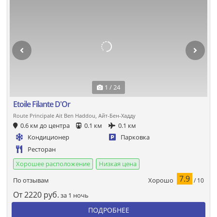
1 / 24
Etoile Filante D'Or
Route Principale Ait Ben Haddou, Айт-Бен-Хадду
0.6 км до центра
0.1 км
0.1 км
Кондиционер
Парковка
Ресторан
Хорошее расположение
Низкая цена
7.9
Хорошо
По отзывам
/ 10
От
2220
руб.
за 1 ночь
ПОДРОБНЕЕ