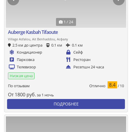
1 / 24
Auberge Kasbah Tifaoute
Village Asfalou, Ait Benhaddou, Асфалу
2.5 км до центра
0.1 км
0.1 км
Кондиционер
Сейф
Парковка
Ресторан
Телевизор
Ресепшн 24 часа
Низкая цена
8.4
Отлично
По отзывам
/ 10
От
1800
руб.
за 1 ночь
ПОДРОБНЕЕ