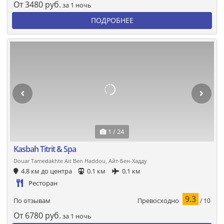
От
3480
руб.
за 1 ночь
ПОДРОБНЕЕ
1 / 24
Kasbah Titrit & Spa
Douar Tamedakhte Ait Ben Haddou, Айт-Бен-Хадду
4.8 км до центра
0.1 км
0.1 км
Ресторан
9.3
Превосходно
По отзывам
/ 10
От
6780
руб.
за 1 ночь