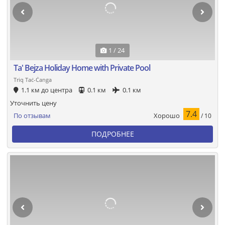
1 / 24
Ta' Bejza Holiday Home with Private Pool
Triq Taċ-Ċanga
1.1 км до центра
0.1 км
0.1 км
Уточнить цену
7.4
Хорошо
По отзывам
/ 10
ПОДРОБНЕЕ