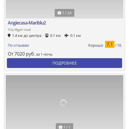
1 / 24
Angiecasa-Mariblu2
Triq Mgarr road
1.4 км до центра
0.1 км
0.1 км
7.1
Хорошо
По отзывам
/ 10
От
7020
руб.
за 1 ночь
ПОДРОБНЕЕ
1 / 1