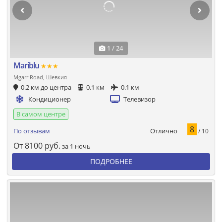
1 / 24
Mariblu
★★★
Mgarr Road, Шевкия
0.2 км до центра
0.1 км
0.1 км
Кондиционер
Телевизор
В самом центре
8
Отлично
По отзывам
/ 10
От
8100
руб.
за 1 ночь
ПОДРОБНЕЕ