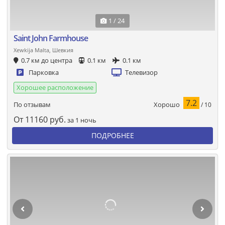
1 / 24
Saint John Farmhouse
Xewkija Malta, Шевкия
0.7 км до центра
0.1 км
0.1 км
Парковка
Телевизор
Хорошее расположение
7.2
Хорошо
По отзывам
/ 10
От
11160
руб.
за 1 ночь
ПОДРОБНЕЕ