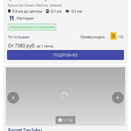
Pjazza San Gwann Battista, Шевкия
0.5 км до центра
0.1 км
0.1 км
Ресторан
Хорошее расположение
9
Превосходно
По отзывам
/ 10
От
7380
руб.
за 1 ночь
ПОДРОБНЕЕ
1 / 24
Razzett Tan Salvu