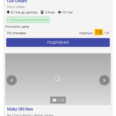
Our Dream
Triq It Tuffieh
0.7 км до центра
2.9 км
0.1 км
Хорошее расположение
Уточнить цену
7.8
Хорошо
По отзывам
/ 10
ПОДРОБНЕЕ
1 / 8
Malta 180 View
No.5 Triq Ir Razzet L Ahmar, Иклин