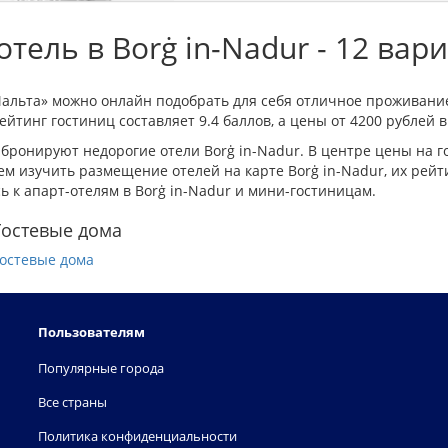
тель в Borġ in-Nadur - 12 вар
Мальта» можно онлайн подобрать для себя отличное проживание
йтинг гостиниц составляет 9.4 баллов, а цены от 4200 рублей в
бронируют недорогие отели Borġ in-Nadur. В центре цены на 
м изучить размещение отелей на карте Borġ in-Nadur, их рейт
 к апарт-отелям в Borġ in-Nadur и мини-гостиницам.
Гостевые дома
остевые дома
Пользователям
Популярные города
Все страны
Политика конфиденциальности