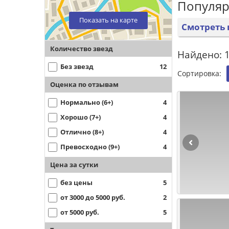
Популяр
Показать на карте
Смотреть 
Количество звезд
Найдено: 1
Без звезд
12
Сортировка:
Оценка по отзывам
Нормально (6+)
4
Хорошо (7+)
4
Отлично (8+)
4
Превосходно (9+)
4
Цена за сутки
без цены
5
от 3000 до 5000 руб.
2
от 5000 руб.
5