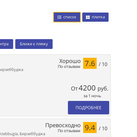
список
плитка
ентра
Ближе к пляжу
Хорошо
7.6
/ 10
По отзывам
3, Бирзеббуджа
4200
От
руб.
за 1 ночь
ПОДРОБНЕЕ
Превосходно
9.4
/ 10
По отзывам
 Birzebbugia, Бирзеббуджа