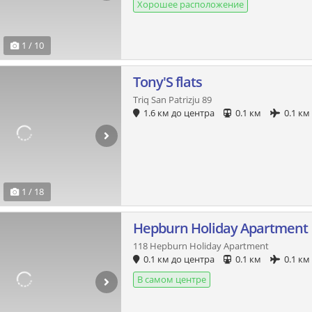
Хорошее расположение
1 / 10
Tony'S flats
Triq San Patrizju 89
1.6 км до центра
0.1 км
0.1 км
1 / 18
Hepburn Holiday Apartment
118 Hepburn Holiday Apartment
0.1 км до центра
0.1 км
0.1 км
В самом центре