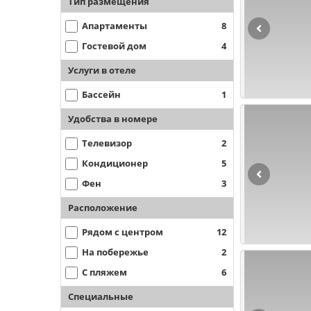
Тип размещения
Апартаменты
8
Гостевой дом
4
Услуги в отеле
Бассейн
1
Удобства в номере
Телевизор
2
Кондиционер
5
Фен
3
Расположение
Рядом с центром
12
На побережье
2
С пляжем
6
Специальные