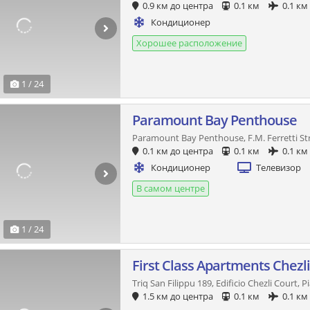
0.9 км до центра
0.1 км
0.1 км
Кондиционер
Хорошее расположение
1 / 24
Paramount Bay Penthouse
Paramount Bay Penthouse, F.M. Ferretti S
0.1 км до центра
0.1 км
0.1 км
Кондиционер
Телевизор
В самом центре
1 / 24
First Class Apartments Chezli
Triq San Filippu 189, Edificio Chezli Court, P
1.5 км до центра
0.1 км
0.1 км