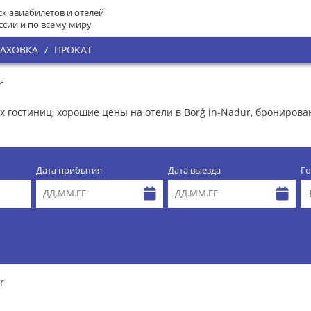
к авиабилетов и отелей
ссии и по всему миру
РАХОВКА
/
ПРОКАТ
r
их гостиниц, хорошие цены на отели в Borġ in-Nadur, брониро
Дата прибытия
Дата выезда
Го
r