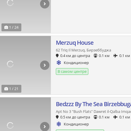
1 / 24
Merzuq House
62 Triq Il Merzuq, Бирзеббуджа
0.4 км до центра
0.1 км
0.1 км
Кондиционер
В самом центре
1 / 21
Bedzzz By The Sea Birzebbug
Apt No 3 "Bush Flats" Dawret il-Qalba Im
0.5 км до центра
0.1 км
0.1 км
Кондиционер