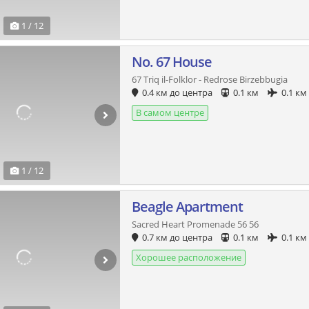
1 / 12
No. 67 House
67 Triq il-Folklor - Redrose Birzebbugia
0.4 км до центра
0.1 км
0.1 км
В самом центре
1 / 12
Beagle Apartment
Sacred Heart Promenade 56 56
0.7 км до центра
0.1 км
0.1 км
Хорошее расположение