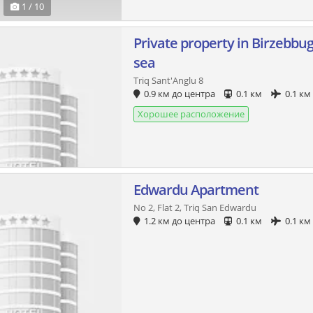
1 / 10
Private property in Birzebbug
sea
Triq Sant'Anglu 8
0.9 км до центра
0.1 км
0.1 км
Хорошее расположение
Edwardu Apartment
No 2, Flat 2, Triq San Edwardu
1.2 км до центра
0.1 км
0.1 км