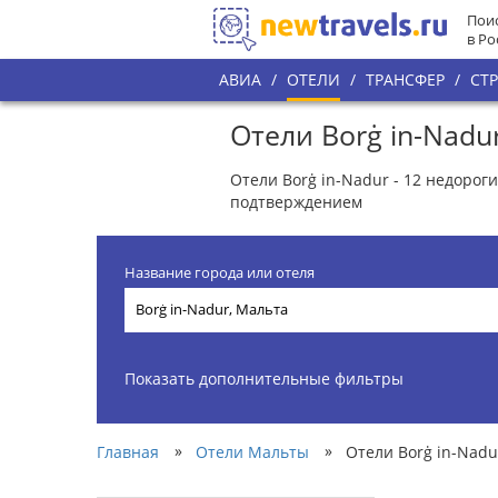
Поис
в Ро
АВИА
/
ОТЕЛИ
/
ТРАНСФЕР
/
СТ
Отели Borġ in-Nadu
Отели Borġ in-Nadur - 12 недорог
подтверждением
Название города или отеля
Показать дополнительные фильтры
»
»
Главная
Отели Мальты
Отели Borġ in-Nadu