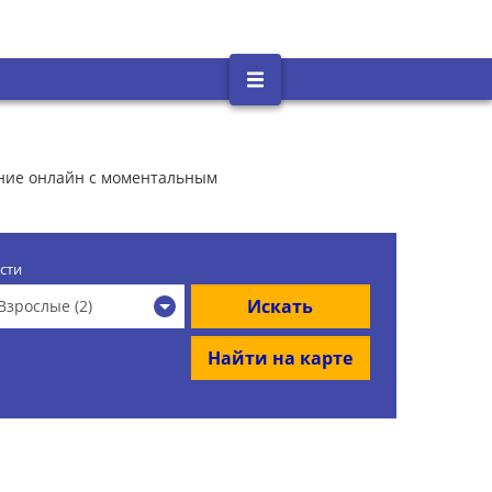
вание онлайн с моментальным
сти
Искать
Взрослые (2)
Найти на карте