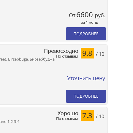
6600
От
руб.
за 1 ночь
ПОДРОБНЕЕ
Превосходно
9.8
/ 10
По отзывам
treet, Birżebbuġa, Бирзеббуджа
Уточнить цену
ПОДРОБНЕЕ
Хорошо
7.3
/ 10
По отзывам
iano 1-2-3-4