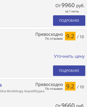
9960
От
руб.
за 1 ночь
ПОДРОБНЕЕ
Превосходно
9.2
/ 10
По отзывам
Уточнить цену
ПОДРОБНЕЕ
Превосходно
a
9.2
/ 10
По отзывам
qaddsa Birzebbuga, Бирзеббуджа
9660
От
руб.