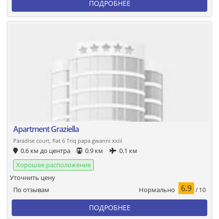
ПОДРОБНЕЕ
Apartment Graziella
Paradise court, flat 6 Triq papa gwanni xxiii
0.6 км до центра
0.9 км
0.1 км
Хорошее расположение
Уточнить цену
6.9
Нормально
По отзывам
/ 10
ПОДРОБНЕЕ