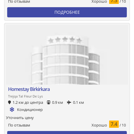
7.3
Хорошо
По отзывам
/ 10
ПОДРОБНЕЕ
Homestay Birkirkara
Trejqa Tal Fleur De Lys
1.2 км до центра
0.9 км
0.1 км
Кондиционер
Уточнить цену
7.4
Хорошо
По отзывам
/ 10