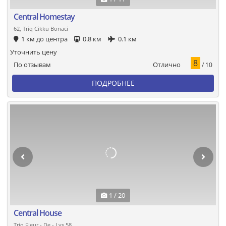
Central Homestay
62, Triq Cikku Bonaci
1 км до центра
0.8 км
0.1 км
Уточнить цену
8
Отлично
По отзывам
/ 10
ПОДРОБНЕЕ
1 / 20
Central House
Triq Fleur - De - Lys 58