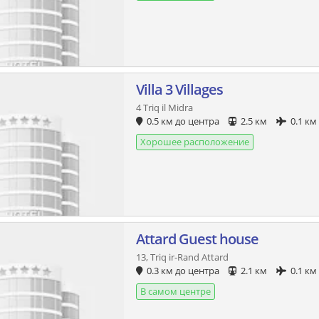
Villa 3 Villages
4 Triq il Midra
0.5 км до центра
2.5 км
0.1 км
Хорошее расположение
Attard Guest house
13, Triq ir-Rand Attard
0.3 км до центра
2.1 км
0.1 км
В самом центре