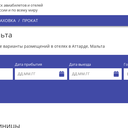
к авиабилетов и отелей
ссии и по всему миру
РАХОВКА
/
ПРОКАТ
льта
се варианты размещений в отелях в Аттарде, Мальта
Дата прибытия
Дата выезда
Го
тиницы