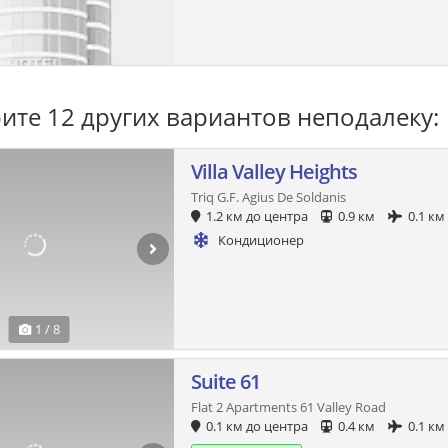
ите 12 других вариантов неподалеку:
Villa Valley Heights
Triq G.F. Agius De Soldanis
1.2 км до центра
0.9 км
0.1 км
Кондиционер
1 / 8
Suite 61
Flat 2 Apartments 61 Valley Road
0.1 км до центра
0.4 км
0.1 км