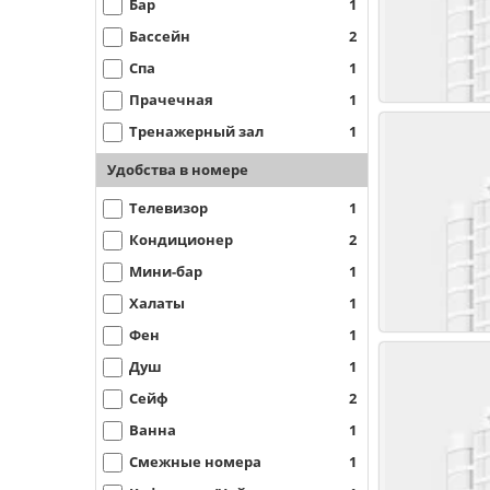
Бар
1
Бассейн
2
Спа
1
Прачечная
1
Тренажерный зал
1
Удобства в номере
Телевизор
1
Кондиционер
2
Мини-бар
1
Халаты
1
Фен
1
Душ
1
Сейф
2
Ванна
1
Смежные номера
1