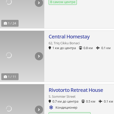
В самом центре
1 / 24
Central Homestay
62, Triq Cikku Bonaci
1 км до центра
0.8 км
0.1 км
1 / 11
Rivotorto Retreat House
S. Sommier Street
0.7 км до центра
0.5 км
0.1 км
Кондиционер