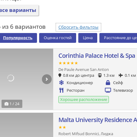
все варианты
 из 6 вариантов
Сбросить фильтры
Популярность
Оценка гостей
Цена
Расстояние до ц
Corinthia Palace Hotel & Spa
★★★★★
De Paule Avenue San Anton
0.8 км до центра
1.3 км
0.1 км
Кондиционер
Сейф
Ресторан
Телевизор
Хорошее расположение
1 / 24
Malta University Residence 
★★
Robert Mifsud Bonnici, Лиджа