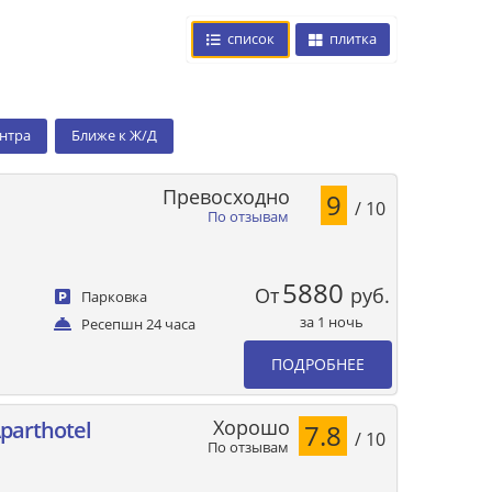
список
плитка
ентра
Ближе к Ж/Д
Превосходно
9
/ 10
По отзывам
5880
От
руб.
Парковка
за 1 ночь
Ресепшн 24 часа
ПОДРОБНЕЕ
Хорошо
Aparthotel
7.8
/ 10
По отзывам