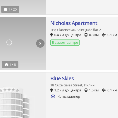
1 / 20
Nicholas Apartment
Triq Clarence 40, Saint Jude flat 2
0.4 км до центра
0.3 км
0.1 км
В самом центре
1 / 8
Blue Skies
18 Guze Galea Street, Иклин
1.2 км до центра
1.5 км
0.1 км
Кондиционер