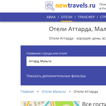
Поис
в Ро
АВИА
/
ОТЕЛИ
/
ТРАНСФЕР
/
СТ
Отели Аттарда, Ма
Отели Аттарда - хорошие цены, в
Название города или отеля
Показать дополнительные фильтры
»
»
Главная
Отели Мальты
Отели Аттарда
Все гос