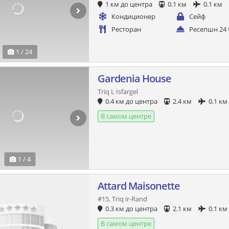
1 км до центра
0.1 км
0.1 км
Кондиционер
Сейф
Ресторан
Ресепшн 24 
1 / 24
Gardenia House
Triq L Isfargel
0.4 км до центра
2.4 км
0.1 км
В самом центре
1 / 4
Attard Maisonette
#15, Triq ir-Rand
0.3 км до центра
2.1 км
0.1 км
В самом центре