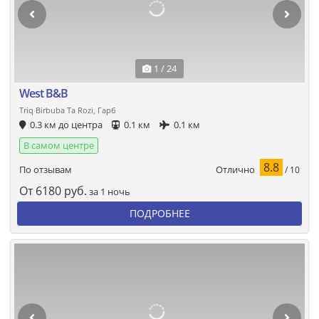
1 / 24
West B&B
Triq Birbuba Ta Rozi, Гарб
0.3 км до центра
0.1 км
0.1 км
В самом центре
8.8
Отлично
По отзывам
/ 10
От
6180
руб.
за 1 ночь
ПОДРОБНЕЕ