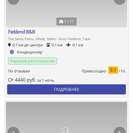
1 / 17
Fieldend B&B
Triq Santu Pietru, Għarb, Malta - Gozo Fieldend, Гарб
0.7 км до центра
0.1 км
0.1 км
Кондиционер
Хорошее расположение
9.1
Превосходно
По отзывам
/ 10
От
4440
руб.
за 1 ночь
ПОДРОБНЕЕ