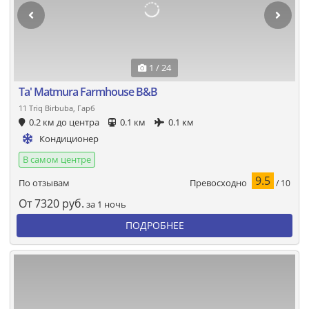
1 / 24
Ta' Matmura Farmhouse B&B
11 Triq Birbuba, Гарб
0.2 км до центра
0.1 км
0.1 км
Кондиционер
В самом центре
9.5
Превосходно
По отзывам
/ 10
От
7320
руб.
за 1 ночь
ПОДРОБНЕЕ