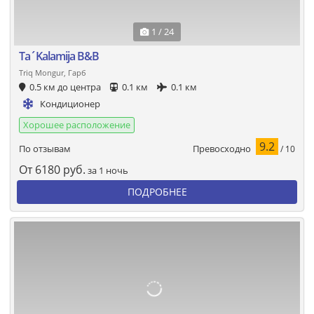
1 / 24
Ta´Kalamija B&B
Triq Mongur, Гарб
0.5 км до центра
0.1 км
0.1 км
Кондиционер
Хорошее расположение
9.2
Превосходно
По отзывам
/ 10
От
6180
руб.
за 1 ночь
ПОДРОБНЕЕ