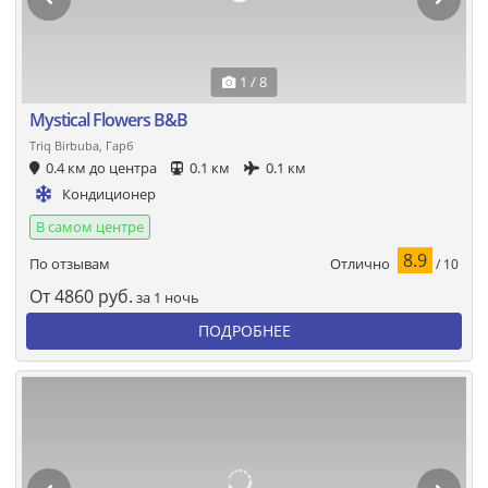
1 / 8
Mystical Flowers B&B
Triq Birbuba, Гарб
0.4 км до центра
0.1 км
0.1 км
Кондиционер
В самом центре
8.9
Отлично
По отзывам
/ 10
От
4860
руб.
за 1 ночь
ПОДРОБНЕЕ