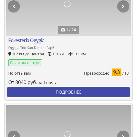
1 / 24
Foresteria Ogygia
Ogygia Triq San Dimitri, Гарб
0.2 км до центра
0.1 км
0.1 км
В самом центре
9.3
Превосходно
По отзывам
/ 10
От
8040
руб.
за 1 ночь
ПОДРОБНЕЕ