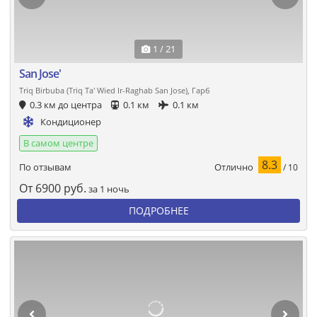
1 / 21
San Jose'
Triq Birbuba (Triq Ta' Wied Ir-Raghab San Jose), Гарб
0.3 км до центра
0.1 км
0.1 км
Кондиционер
В самом центре
8.3
Отлично
По отзывам
/ 10
От
6900
руб.
за 1 ночь
ПОДРОБНЕЕ