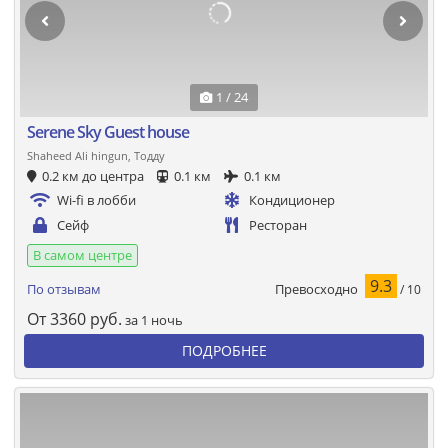
1 / 24
Serene Sky Guest house
Shaheed Ali hingun, Тодду
0.2 км до центра
0.1 км
0.1 км
Wi-fi в лобби
Кондиционер
Сейф
Ресторан
В самом центре
9.3
Превосходно
По отзывам
/ 10
От
3360
руб.
за 1 ночь
ПОДРОБНЕЕ