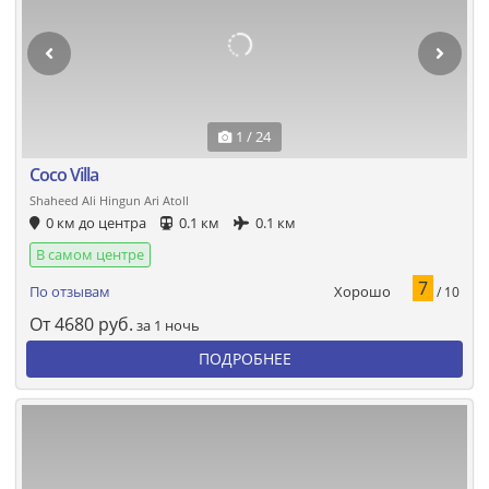
1 / 24
Coco Villa
Shaheed Ali Hingun Ari Atoll
0 км до центра
0.1 км
0.1 км
В самом центре
7
Хорошо
По отзывам
/ 10
От
4680
руб.
за 1 ночь
ПОДРОБНЕЕ