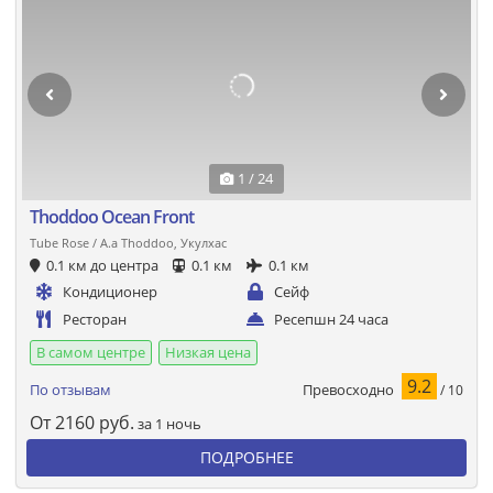
1 / 24
Thoddoo Ocean Front
Tube Rose / A.a Thoddoo, Укулхас
0.1 км до центра
0.1 км
0.1 км
Кондиционер
Сейф
Ресторан
Ресепшн 24 часа
В самом центре
Низкая цена
9.2
Превосходно
По отзывам
/ 10
От
2160
руб.
за 1 ночь
ПОДРОБНЕЕ