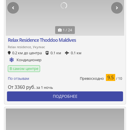
1 / 24
Relax Residence Thoddoo Maldives
Relax residence, Укулхас
0.2 км до центра
0.1 км
0.1 км
Кондиционер
В самом центре
9.5
Превосходно
По отзывам
/ 10
От
3360
руб.
за 1 ночь
ПОДРОБНЕЕ