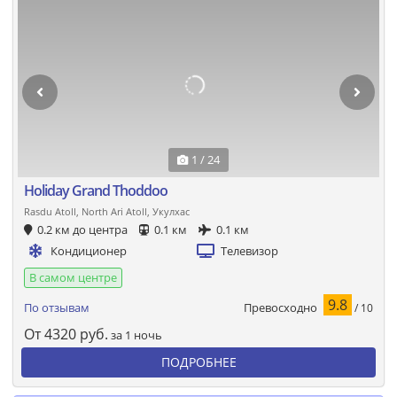
1 / 24
Holiday Grand Thoddoo
Rasdu Atoll, North Ari Atoll, Укулхас
0.2 км до центра
0.1 км
0.1 км
Кондиционер
Телевизор
В самом центре
9.8
Превосходно
По отзывам
/ 10
От
4320
руб.
за 1 ночь
ПОДРОБНЕЕ