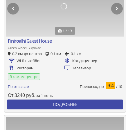
1 / 13
Finiroalhi Guest House
Green wheel, Укулхас
0.2 км до центра
0.1 км
0.1 км
Wi-fi в лобби
Кондиционер
Ресторан
Телевизор
В самом центре
9.4
Превосходно
По отзывам
/ 10
От
3240
руб.
за 1 ночь
ПОДРОБНЕЕ