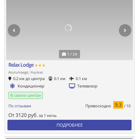
1 / 24
Relax Lodge
★★★
Asurumaage, Укулхас
0.2 км до центра
0.1 км
0.1 км
Кондиционер
Телевизор
В самом центре
9.3
Превосходно
По отзывам
/ 10
От
3120
руб.
за 1 ночь
ПОДРОБНЕЕ