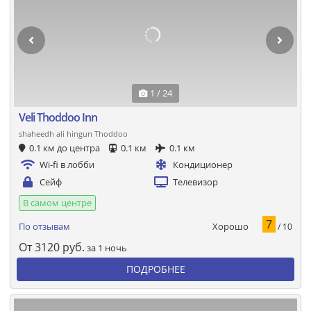
1 / 24
Veli Thoddoo Inn
shaheedh ali hingun Thoddoo
0.1 км до центра
0.1 км
0.1 км
Wi-fi в лобби
Кондиционер
Сейф
Телевизор
В самом центре
7
Хорошо
По отзывам
/ 10
От
3120
руб.
за 1 ночь
ПОДРОБНЕЕ