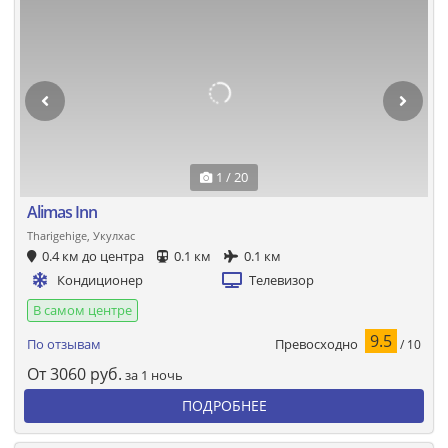
1 / 20
Alimas Inn
Tharigehige, Укулхас
0.4 км до центра
0.1 км
0.1 км
Кондиционер
Телевизор
В самом центре
9.5
Превосходно
По отзывам
/ 10
От
3060
руб.
за 1 ночь
ПОДРОБНЕЕ