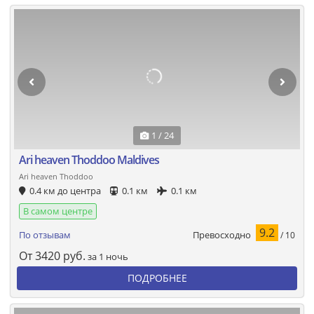
1 / 24
Ari heaven Thoddoo Maldives
Ari heaven Thoddoo
0.4 км до центра
0.1 км
0.1 км
В самом центре
9.2
Превосходно
По отзывам
/ 10
От
3420
руб.
за 1 ночь
ПОДРОБНЕЕ