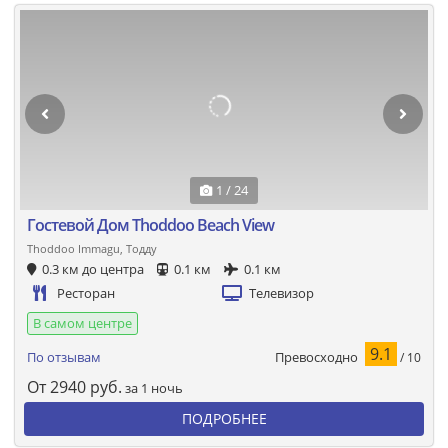
1 / 24
Гостевой Дом Thoddoo Beach View
Thoddoo Immagu, Тодду
0.3 км до центра
0.1 км
0.1 км
Ресторан
Телевизор
В самом центре
9.1
Превосходно
По отзывам
/ 10
От
2940
руб.
за 1 ночь
ПОДРОБНЕЕ