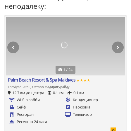
неподалеку:
1 / 24
Palm Beach Resort & Spa Maldives
★★★★
Lhaviyani Atoll, Остров Мадиригурайду
12.7 км до центра
0.1 км
0.1 км
Wi-fi в лобби
Кондиционер
Сейф
Парковка
Ресторан
Телевизор
Ресепшн 24 часа
9