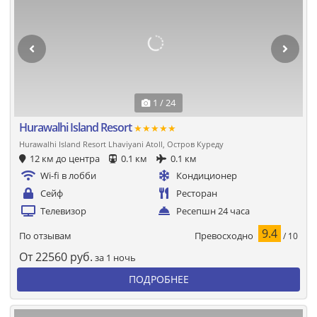
1 / 24
Hurawalhi Island Resort
★★★★★
Hurawalhi Island Resort Lhaviyani Atoll, Остров Куреду
12 км до центра
0.1 км
0.1 км
Wi-fi в лобби
Кондиционер
Сейф
Ресторан
Телевизор
Ресепшн 24 часа
9.4
Превосходно
По отзывам
/ 10
От
22560
руб.
за 1 ночь
ПОДРОБНЕЕ