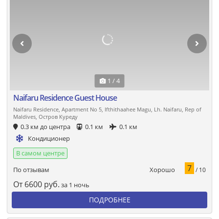
1 / 4
Naifaru Residence Guest House
Naifaru Residence, Apartment No 5, Ifthithaahee Magu, Lh. Naifaru, Rep of
Maldives, Остров Куреду
0.3 км до центра
0.1 км
0.1 км
Кондиционер
В самом центре
7
Хорошо
По отзывам
/ 10
От
6600
руб.
за 1 ночь
ПОДРОБНЕЕ