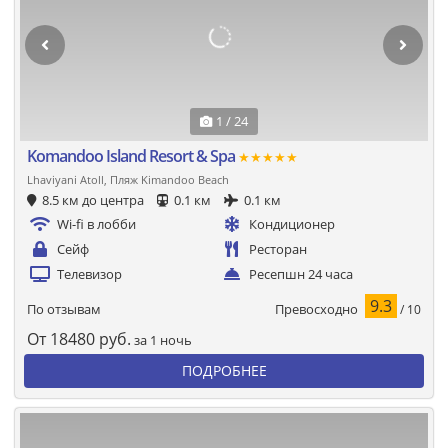
1 / 24
Komandoo Island Resort & Spa
★★★★★
Lhaviyani Atoll, Пляж Kimandoo Beach
8.5 км до центра
0.1 км
0.1 км
Wi-fi в лобби
Кондиционер
Сейф
Ресторан
Телевизор
Ресепшн 24 часа
9.3
Превосходно
По отзывам
/ 10
От
18480
руб.
за 1 ночь
ПОДРОБНЕЕ