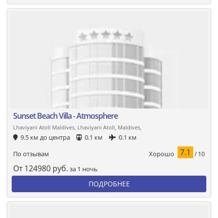
Sunset Beach Villa - Atmosphere
Lhaviyani Atoll Maldives, Lhaviyani Atoll, Maldives,
9.5 км до центра
0.1 км
0.1 км
7.1
Хорошо
По отзывам
/ 10
От
124980
руб.
за 1 ночь
ПОДРОБНЕЕ