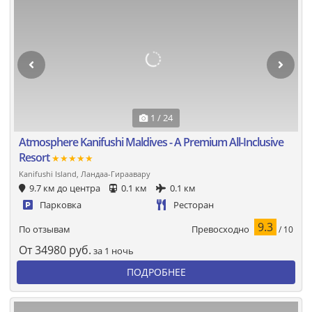
1 / 24
Atmosphere Kanifushi Maldives - A Premium All-Inclusive
Resort
★★★★★
Kanifushi Island, Ландаа-Гираавару
9.7 км до центра
0.1 км
0.1 км
Парковка
Ресторан
9.3
Превосходно
По отзывам
/ 10
От
34980
руб.
за 1 ночь
ПОДРОБНЕЕ