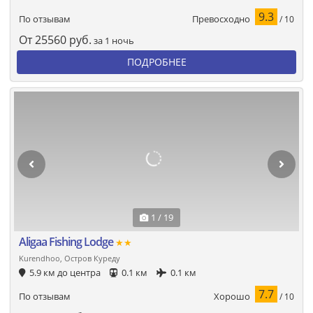
9.3
Превосходно
По отзывам
/ 10
От
25560
руб.
за 1 ночь
ПОДРОБНЕЕ
1 / 19
Aligaa Fishing Lodge
★★
Kurendhoo, Остров Куреду
5.9 км до центра
0.1 км
0.1 км
7.7
Хорошо
По отзывам
/ 10