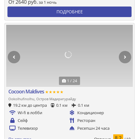
От
2640
руб.
за 1 ночь
ПОДРОБНЕЕ
1 / 24
Cocoon Maldives
★★★★★
Ookolhufinolhu, Остров Мадиригурайду
19.2 км до центра
0.1 км
0.1 км
Wi-fi в лобби
Кондиционер
Сейф
Ресторан
Телевизор
Ресепшн 24 часа
8.2
Отлично