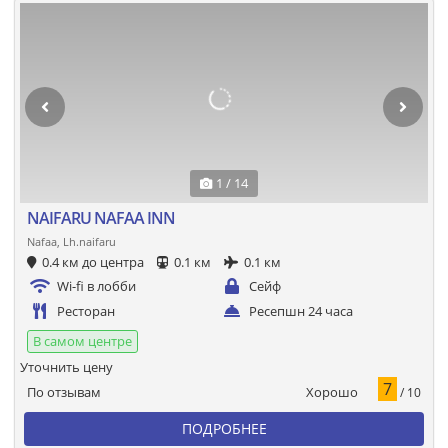
1 / 14
NAIFARU NAFAA INN
Nafaa, Lh.naifaru
0.4 км до центра
0.1 км
0.1 км
Wi-fi в лобби
Сейф
Ресторан
Ресепшн 24 часа
В самом центре
Уточнить цену
7
Хорошо
По отзывам
/ 10
ПОДРОБНЕЕ