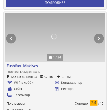
ПОДРОБНЕЕ
1 / 24
Fushifaru Maldives
Fushifaru, Lhaviyani Atoll.
12.5 км до центра
0.1 км
0.1 км
Wi-fi в лобби
Кондиционер
Сейф
Ресторан
Телевизор
7.4
Хорошо
По отзывам
/ 10