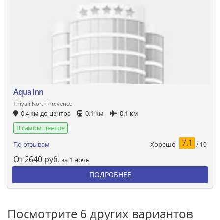
Aqua Inn
Thiyari North Provence
0.4 км до центра
0.1 км
0.1 км
В самом центре
7.1
Хорошо
По отзывам
/ 10
От
2640
руб.
за 1 ночь
ПОДРОБНЕЕ
Посмотрите 6 других вариантов