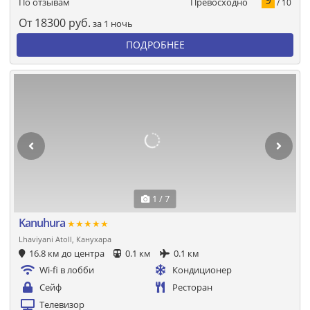
Превосходно
По отзывам
/ 10
От
18300
руб.
за 1 ночь
ПОДРОБНЕЕ
1 / 7
Kanuhura
★★★★★
Lhaviyani Atoll, Канухара
16.8 км до центра
0.1 км
0.1 км
Wi-fi в лобби
Кондиционер
Сейф
Ресторан
Телевизор