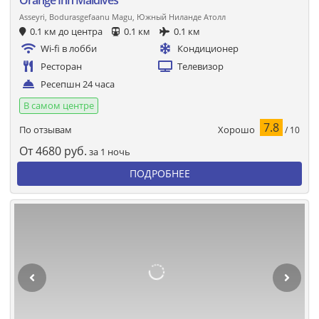
Asseyri, Bodurasgefaanu Magu, Южный Ниланде Атолл
0.1 км до центра
0.1 км
0.1 км
Wi-fi в лобби
Кондиционер
Ресторан
Телевизор
Ресепшн 24 часа
В самом центре
7.8
Хорошо
По отзывам
/ 10
От
4680
руб.
за 1 ночь
ПОДРОБНЕЕ