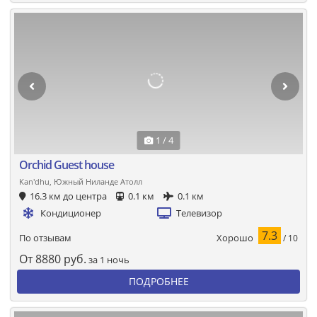
1 / 4
Orchid Guest house
Kan'dhu, Южный Ниланде Атолл
16.3 км до центра
0.1 км
0.1 км
Кондиционер
Телевизор
7.3
Хорошо
По отзывам
/ 10
От
8880
руб.
за 1 ночь
ПОДРОБНЕЕ