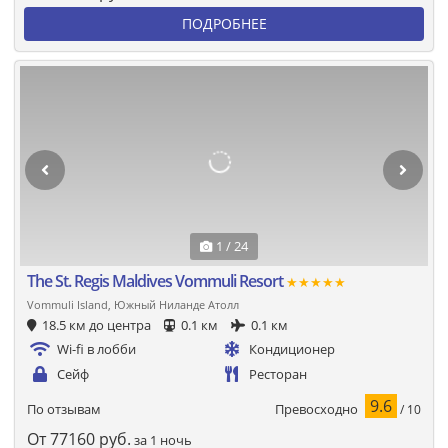
ПОДРОБНЕЕ
1 / 24
The St. Regis Maldives Vommuli Resort
★★★★★
Vommuli Island, Южный Ниланде Атолл
18.5 км до центра
0.1 км
0.1 км
Wi-fi в лобби
Кондиционер
Сейф
Ресторан
9.6
Превосходно
По отзывам
/ 10
От
77160
руб.
за 1 ночь