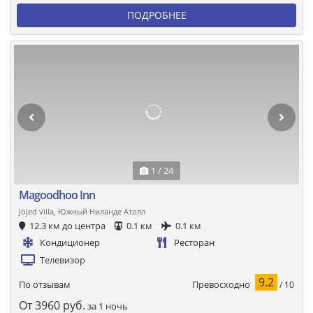
ПОДРОБНЕЕ
1 / 24
Magoodhoo Inn
Jojed villa, Южный Ниланде Атолл
12.3 км до центра
0.1 км
0.1 км
Кондиционер
Ресторан
Телевизор
9.2
Превосходно
По отзывам
/ 10
От
3960
руб.
за 1 ночь