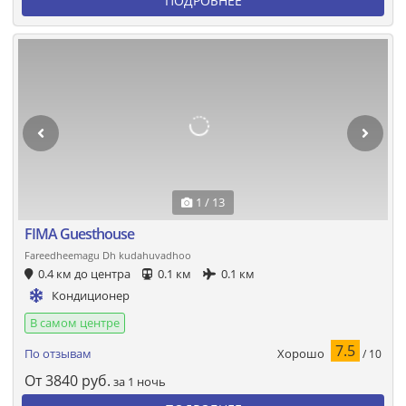
ПОДРОБНЕЕ
1 / 13
FIMA Guesthouse
Fareedheemagu Dh kudahuvadhoo
0.4 км до центра
0.1 км
0.1 км
Кондиционер
В самом центре
7.5
Хорошо
По отзывам
/ 10
От
3840
руб.
за 1 ночь