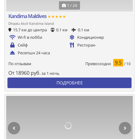
1 / 24
Kandima Maldives
★★★★★
Dhaalu Atoll Kandima Island
15.7 км до центра
0.1 км
0.1 км
Wi-fi в лобби
Кондиционер
Сейф
Ресторан
Ресепшн 24 часа
9.5
Превосходно
По отзывам
/ 10
От
18960
руб.
за 1 ночь
ПОДРОБНЕЕ