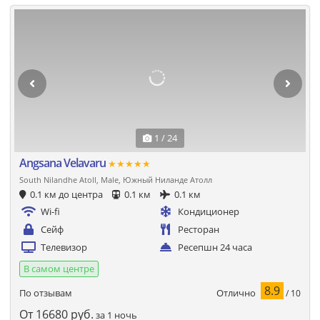
1 / 24
Angsana Velavaru
★★★★★
South Nilandhe Atoll, Male, Южный Ниланде Атолл
0.1 км до центра
0.1 км
0.1 км
Wi-fi
Кондиционер
Сейф
Ресторан
Телевизор
Ресепшн 24 часа
В самом центре
8.9
Отлично
По отзывам
/ 10
От
16680
руб.
за 1 ночь