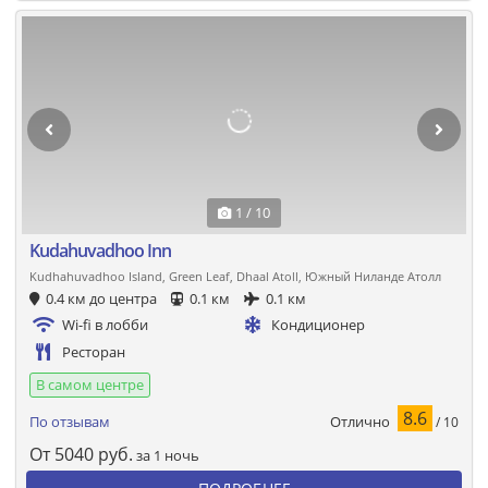
1 / 10
Kudahuvadhoo Inn
Kudhahuvadhoo Island, Green Leaf, Dhaal Atoll, Южный Ниланде Атолл
0.4 км до центра
0.1 км
0.1 км
Wi-fi в лобби
Кондиционер
Ресторан
В самом центре
8.6
Отлично
По отзывам
/ 10
От
5040
руб.
за 1 ночь