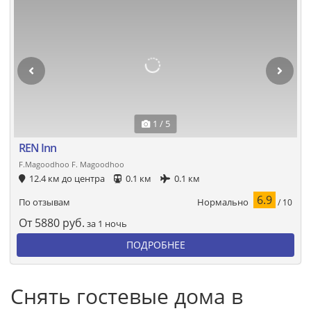
1 / 5
REN Inn
F.Magoodhoo F. Magoodhoo
12.4 км до центра
0.1 км
0.1 км
6.9
Нормально
По отзывам
/ 10
От
5880
руб.
за 1 ночь
ПОДРОБНЕЕ
Снять гостевые дома в