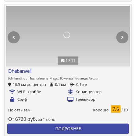
1 / 11
Dhebanveli
F.Nilandhoo Husnuheena Magu, Южный Ниланде Атолл
16.5 км до центра
0.1 км
0.1 км
Wi-fi в лобби
Кондиционер
Сейф
Телевизор
7.6
Хорошо
По отзывам
/ 10
От
6720
руб.
за 1 ночь
ПОДРОБНЕЕ