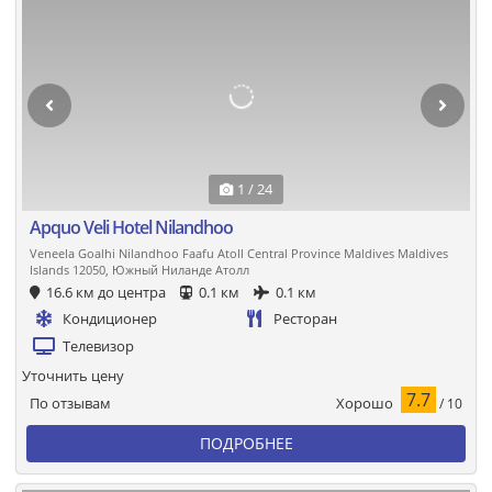
1 / 24
Apquo Veli Hotel Nilandhoo
Veneela Goalhi Nilandhoo Faafu Atoll Central Province Maldives Maldives
Islands 12050, Южный Ниланде Атолл
16.6 км до центра
0.1 км
0.1 км
Кондиционер
Ресторан
Телевизор
Уточнить цену
7.7
Хорошо
По отзывам
/ 10
ПОДРОБНЕЕ