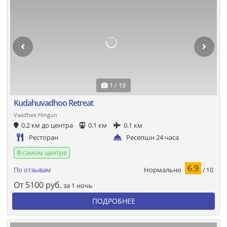
1 / 19
Kudahuvadhoo Retreat
Vaadhee Hingun
0.2 км до центра
0.1 км
0.1 км
Ресторан
Ресепшн 24 часа
В самом центре
6.9
Нормально
По отзывам
/ 10
От
5100
руб.
за 1 ночь
ПОДРОБНЕЕ