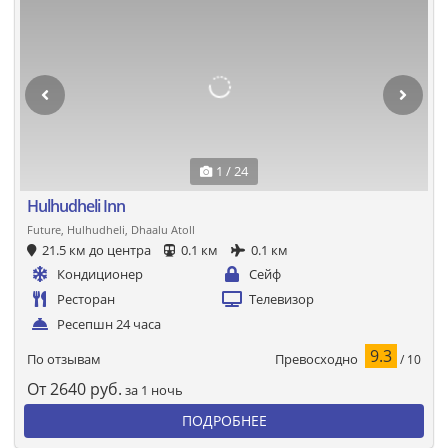
1 / 24
Hulhudheli Inn
Future, Hulhudheli, Dhaalu Atoll
21.5 км до центра
0.1 км
0.1 км
Кондиционер
Сейф
Ресторан
Телевизор
Ресепшн 24 часа
9.3
Превосходно
По отзывам
/ 10
От
2640
руб.
за 1 ночь
ПОДРОБНЕЕ