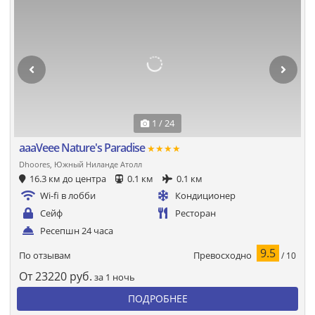
1 / 24
aaaVeee Nature's Paradise
★★★★
Dhoores, Южный Ниланде Атолл
16.3 км до центра
0.1 км
0.1 км
Wi-fi в лобби
Кондиционер
Сейф
Ресторан
Ресепшн 24 часа
9.5
Превосходно
По отзывам
/ 10
От
23220
руб.
за 1 ночь
ПОДРОБНЕЕ