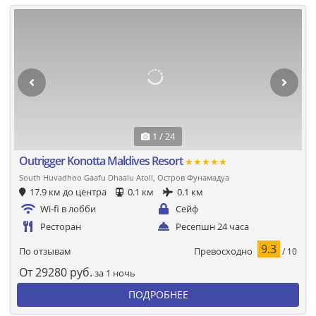
1 / 24
Outrigger Konotta Maldives Resort
★★★★★
South Huvadhoo Gaafu Dhaalu Atoll, Остров Фунамадуа
17.9 км до центра
0.1 км
0.1 км
Wi-fi в лобби
Сейф
Ресторан
Ресепшн 24 часа
9.3
Превосходно
По отзывам
/ 10
От
29280
руб.
за 1 ночь
ПОДРОБНЕЕ