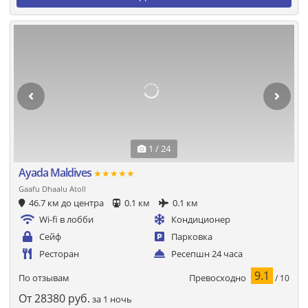
1 / 24
Ayada Maldives
★★★★★
Gaafu Dhaalu Atoll
46.7 км до центра
0.1 км
0.1 км
Wi-fi в лобби
Кондиционер
Сейф
Парковка
Ресторан
Ресепшн 24 часа
9.1
Превосходно
По отзывам
/ 10
От
28380
руб.
за 1 ночь