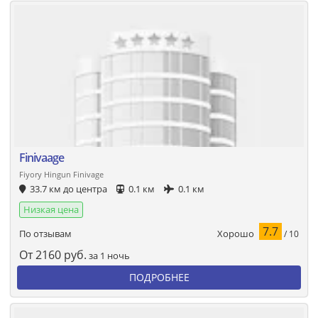
Finivaage
Fiyory Hingun Finivage
33.7 км до центра
0.1 км
0.1 км
Низкая цена
7.7
Хорошо
По отзывам
/ 10
От
2160
руб.
за 1 ночь
ПОДРОБНЕЕ