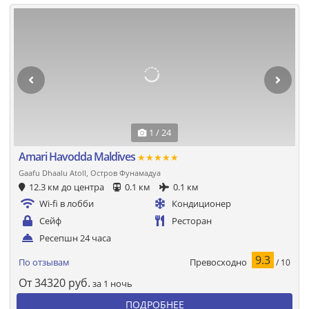
1 / 24
Amari Havodda Maldives
★★★★★
Gaafu Dhaalu Atoll, Остров Фунамадуа
12.3 км до центра
0.1 км
0.1 км
Wi-fi в лобби
Кондиционер
Сейф
Ресторан
Ресепшн 24 часа
9.3
Превосходно
По отзывам
/ 10
От
34320
руб.
за 1 ночь
ПОДРОБНЕЕ