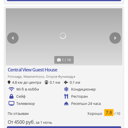
1 / 16
Central View Guest House
Finivaage, Maamenhooo, Остров Фунамадуа
4.8 км до центра
0.1 км
0.1 км
Wi-fi в лобби
Кондиционер
Сейф
Ресторан
Телевизор
Ресепшн 24 часа
7.8
Хорошо
По отзывам
/ 10
От
4500
руб.
за 1 ночь