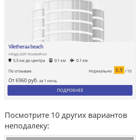
Viletheraa beach
village,Gdh Hoadedhoo
5.5 км до центра
0.1 км
0.1 км
6.9
Нормально
По отзывам
/ 10
От
6960
руб.
за 1 ночь
ПОДРОБНЕЕ
Посмотрите 10 других вариантов
неподалеку: