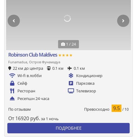
1 / 24
Robinson Club Maldives
★★★★
Funamadua, Остров Фунамадуа
22 км до центра
0.1 км
0.1 км
Wi-fi в лобби
Кондиционер
Сейф
Парковка
Ресторан
Телевизор
Ресепшн 24 часа
9.5
Превосходно
По отзывам
/ 10
От
16920
руб.
за 1 ночь
ПОДРОБНЕЕ