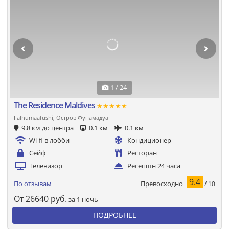
1 / 24
The Residence Maldives
★★★★★
Falhumaafushi, Остров Фунамадуа
9.8 км до центра
0.1 км
0.1 км
Wi-fi в лобби
Кондиционер
Сейф
Ресторан
Телевизор
Ресепшн 24 часа
9.4
Превосходно
По отзывам
/ 10
От
26640
руб.
за 1 ночь
ПОДРОБНЕЕ