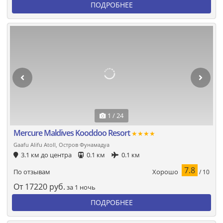
ПОДРОБНЕЕ
1 / 24
Mercure Maldives Kooddoo Resort
★★★★
Gaafu Alifu Atoll, Остров Фунамадуа
3.1 км до центра
0.1 км
0.1 км
7.8
Хорошо
По отзывам
/ 10
От
17220
руб.
за 1 ночь
ПОДРОБНЕЕ