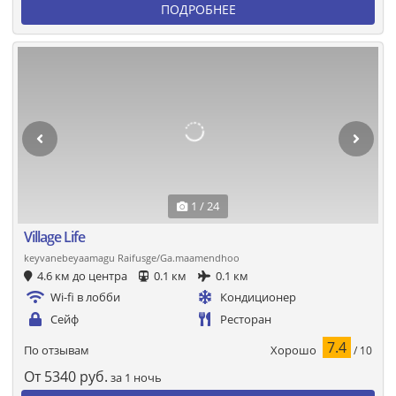
ПОДРОБНЕЕ
1 / 24
Village Life
keyvanebeyaamagu Raifusge/Ga.maamendhoo
4.6 км до центра
0.1 км
0.1 км
Wi-fi в лобби
Кондиционер
Сейф
Ресторан
7.4
Хорошо
По отзывам
/ 10
От
5340
руб.
за 1 ночь