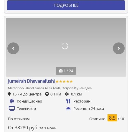
ПОДРОБНЕЕ
1 / 24
Jumeirah Dhevanafushi
★★★★★
Meradhoo Island Gaafu Alifu Atoll, Остров Фунамадуа
15 км до центра
0.1 км
0.1 км
Кондиционер
Ресторан
Телевизор
Ресепшн 24 часа
8.5
Отлично
По отзывам
/ 10
От
38280
руб.
за 1 ночь