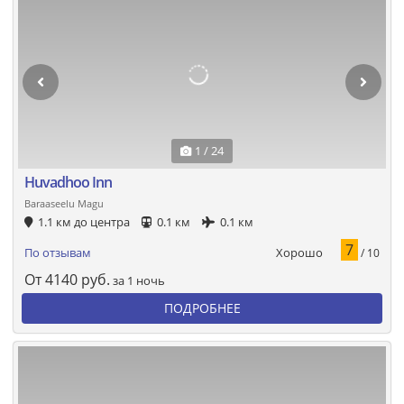
1 / 24
Huvadhoo Inn
Baraaseelu Magu
1.1 км до центра
0.1 км
0.1 км
7
Хорошо
По отзывам
/ 10
От
4140
руб.
за 1 ночь
ПОДРОБНЕЕ