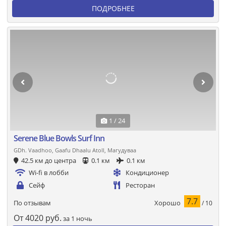
ПОДРОБНЕЕ
1 / 24
Serene Blue Bowls Surf Inn
GDh. Vaadhoo, Gaafu Dhaalu Atoll, Магудуваа
42.5 км до центра
0.1 км
0.1 км
Wi-fi в лобби
Кондиционер
Сейф
Ресторан
7.7
Хорошо
По отзывам
/ 10
От
4020
руб.
за 1 ночь