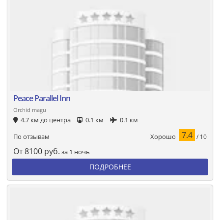
Peace Parallel Inn
Orchid magu
4.7 км до центра
0.1 км
0.1 км
7.4
Хорошо
По отзывам
/ 10
От
8100
руб.
за 1 ночь
ПОДРОБНЕЕ