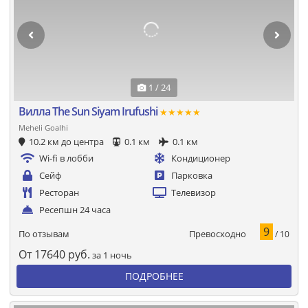
1 / 24
Вилла The Sun Siyam Irufushi
★★★★★
Meheli Goalhi
10.2 км до центра
0.1 км
0.1 км
Wi-fi в лобби
Кондиционер
Сейф
Парковка
Ресторан
Телевизор
Ресепшн 24 часа
9
Превосходно
По отзывам
/ 10
От
17640
руб.
за 1 ночь
ПОДРОБНЕЕ