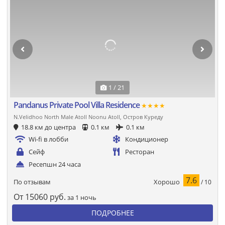
1 / 21
Pandanus Private Pool Villa Residence
★★★★
N.Velidhoo North Male Atoll Noonu Atoll, Остров Куреду
18.8 км до центра
0.1 км
0.1 км
Wi-fi в лобби
Кондиционер
Сейф
Ресторан
Ресепшн 24 часа
7.6
Хорошо
По отзывам
/ 10
От
15060
руб.
за 1 ночь
ПОДРОБНЕЕ