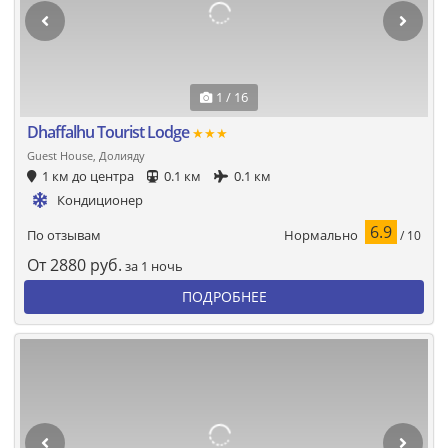
1 / 16
Dhaffalhu Tourist Lodge
★★★
Guest House, Долияду
1 км до центра
0.1 км
0.1 км
Кондиционер
6.9
Нормально
По отзывам
/ 10
От
2880
руб.
за 1 ночь
ПОДРОБНЕЕ