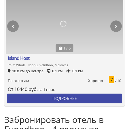
1 / 6
Island Host
Palm Whole, Noonu, Velidhoo, Maldives
18.8 км до центра
0.1 км
0.1 км
7
Хорошо
По отзывам
/ 10
От
10440
руб.
за 1 ночь
ПОДРОБНЕЕ
Забронировать отель в