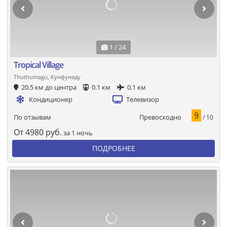
1 / 24
Tropical Village
Thuthumagu, Кунфунаду
20.5 км до центра
0.1 км
0.1 км
Кондиционер
Телевизор
9
Превосходно
По отзывам
/ 10
От
4980
руб.
за 1 ночь
ПОДРОБНЕЕ