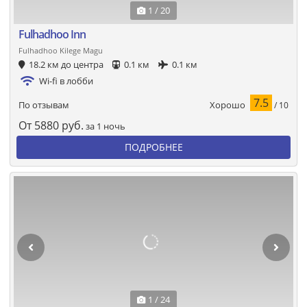
1 / 20
Fulhadhoo Inn
Fulhadhoo Kilege Magu
18.2 км до центра
0.1 км
0.1 км
Wi-fi в лобби
7.5
Хорошо
По отзывам
/ 10
От
5880
руб.
за 1 ночь
ПОДРОБНЕЕ
1 / 24