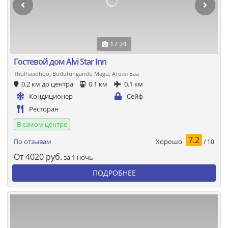
1 / 24
Гостевой дом Alvi Star Inn
Thulhaadhoo, Bodufungandu Magu, Атолл Баа
0.2 км до центра
0.1 км
0.1 км
Кондиционер
Сейф
Ресторан
В самом центре
7.2
Хорошо
По отзывам
/ 10
От
4020
руб.
за 1 ночь
ПОДРОБНЕЕ