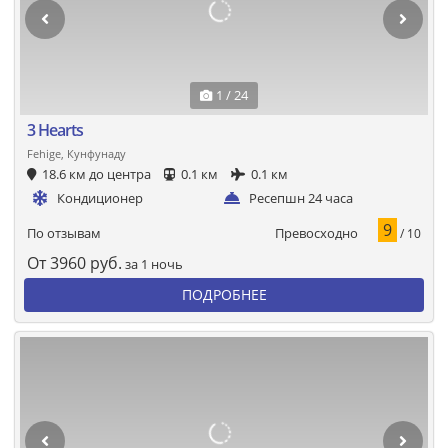
1 / 24
3 Hearts
Fehige, Кунфунаду
18.6 км до центра
0.1 км
0.1 км
Кондиционер
Ресепшн 24 часа
9
Превосходно
По отзывам
/ 10
От
3960
руб.
за 1 ночь
ПОДРОБНЕЕ