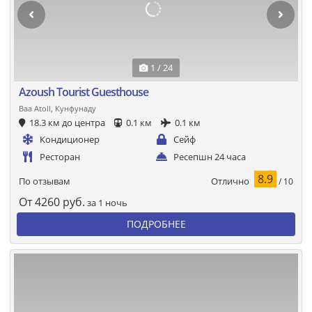
1 / 24
Azoush Tourist Guesthouse
Baa Atoll, Кунфунаду
18.3 км до центра
0.1 км
0.1 км
Кондиционер
Сейф
Ресторан
Ресепшн 24 часа
8.9
Отлично
По отзывам
/ 10
От
4260
руб.
за 1 ночь
ПОДРОБНЕЕ