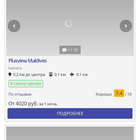
1 / 10
Plusview Maldives
Fathaha
0.2 км до центра
0.1 км
0.1 км
В самом центре
7.4
Хорошо
По отзывам
/ 10
От
4020
руб.
за 1 ночь
ПОДРОБНЕЕ