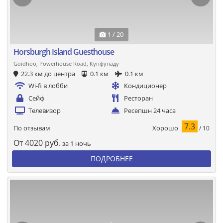
1 / 20
Horsburgh Island Guesthouse
Goidhoo, Powerhouse Road, Кунфунаду
22.3 км до центра
0.1 км
0.1 км
Wi-fi в лобби
Кондиционер
Сейф
Ресторан
Телевизор
Ресепшн 24 часа
7.3
Хорошо
По отзывам
/ 10
От
4020
руб.
за 1 ночь
ПОДРОБНЕЕ