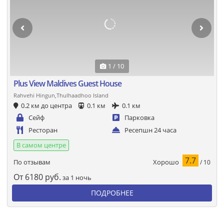
1 / 10
Plus View Maldives Guest House
Rahvehi Hingun,Thulhaadhoo Island
0.2 км до центра
0.1 км
0.1 км
Сейф
Парковка
Ресторан
Ресепшн 24 часа
В самом центре
7.7
Хорошо
По отзывам
/ 10
От
6180
руб.
за 1 ночь
ПОДРОБНЕЕ