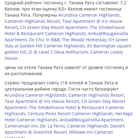
Средний рейтинг гостиниц г. Танаха Рата составляет 7.2
баллов, при этом оценку 8,0+ баллов имеют гостиница
Танаха Рата. Популярны
Arundina Cameron Highlands
,
Cameron Highlands Resort
,
Teaz Apartment @ Iris House
Resort
,
CH Green Stay Resort Apartment
,
The Smokehouse
Hotel & Restaurant Cameron Highlands
,
Anba@Bougainvilla
Apartment
,
Do Chic In B&B
,
The Woodz Homestay
,
CH Green
Stay at Golden Hill Cameron Highlands
,
A5 Barrington square
golden hill
,
JS @ Level 2 Desa Anthurium
,
Cameron Lovely
House
.
Цены на отели Танаха Рата зависят от уровня гостиниц и
их расположения.
Сервис предлагает снять 118 отелей в Танахе Рата в
центральном районе города. Гости часто бронируют
Arundina Cameron Highlands
,
Cameron Highlands Resort
,
Teaz Apartment @ Iris House Resort
,
CH Green Stay Resort
Apartment
,
The Smokehouse Hotel & Restaurant Cameron
Highlands
,
Century Pines Resort Cameron Highlands
,
Heritage
Hotel Cameron Highlands
,
Anba@Bougainvilla Apartment
,
Cameronian Inn
,
De' La Ferns, Cameron Highlands
,
David's
Apartment @ Greenhill Resort
,
Hillview Inn Cameron