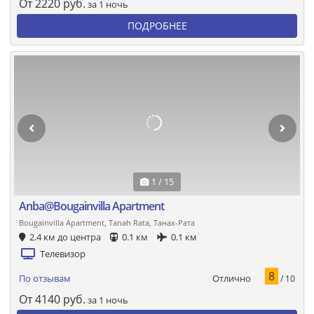
От
2220
руб.
за 1 ночь
ПОДРОБНЕЕ
1 / 15
Anba@Bougainvilla Apartment
Bougainvilla Apartment, Tanah Rata, Танах-Рата
2.4 км до центра
0.1 км
0.1 км
Телевизор
8
Отлично
По отзывам
/ 10
От
4140
руб.
за 1 ночь