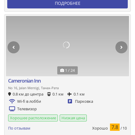
ПОДРОБНЕЕ
1 / 24
Cameronian Inn
No 16, Jalan Mentigi, Танах-Рата
0.8 км до центра
0.1 км
0.1 км
Wi-fi в лобби
Парковка
Телевизор
Хорошее расположение
Низкая цена
7.8
Хорошо
По отзывам
/ 10