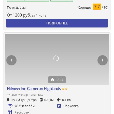
7.7
Хорошо
По отзывам
/ 10
От
1200
руб.
за 1 ночь
ПОДРОБНЕЕ
1 / 24
Hillview Inn Cameron Highlands
★★
17 Jalan Mentigi, Tanah rata
0.9 км до центра
0.1 км
0.1 км
Wi-fi в лобби
Парковка
Ресторан