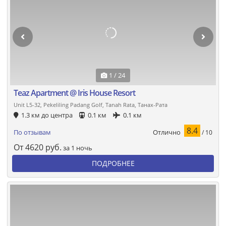
1 / 24
Teaz Apartment @ Iris House Resort
Unit L5-32, Pekeliling Padang Golf, Tanah Rata, Танах-Рата
1.3 км до центра
0.1 км
0.1 км
8.4
Отлично
По отзывам
/ 10
От
4620
руб.
за 1 ночь
ПОДРОБНЕЕ