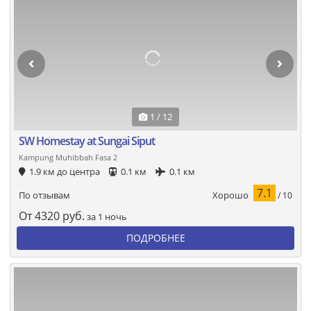
1 / 12
SW Homestay at Sungai Siput
Kampung Muhibbah Fasa 2
1.9 км до центра
0.1 км
0.1 км
7.1
Хорошо
По отзывам
/ 10
От
4320
руб.
за 1 ночь
ПОДРОБНЕЕ