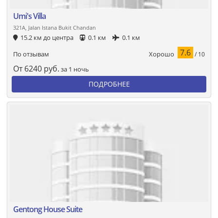
Umi's Villa
321A, Jalan Istana Bukit Chandan
15.2 км до центра
0.1 км
0.1 км
7.6
Хорошо
По отзывам
/ 10
От
6240
руб.
за 1 ночь
ПОДРОБНЕЕ
Gentong House Suite