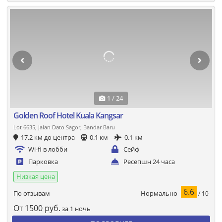
1 / 24
Golden Roof Hotel Kuala Kangsar
Lot 6635, Jalan Dato Sagor, Bandar Baru
17.2 км до центра
0.1 км
0.1 км
Wi-fi в лобби
Сейф
Парковка
Ресепшн 24 часа
Низкая цена
6.6
Нормально
По отзывам
/ 10
От
1500
руб.
за 1 ночь