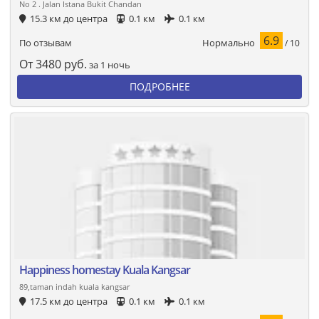
No 2 . Jalan Istana Bukit Chandan
15.3 км до центра
0.1 км
0.1 км
6.9
Нормально
По отзывам
/ 10
От
3480
руб.
за 1 ночь
ПОДРОБНЕЕ
Happiness homestay Kuala Kangsar
89,taman indah kuala kangsar
17.5 км до центра
0.1 км
0.1 км