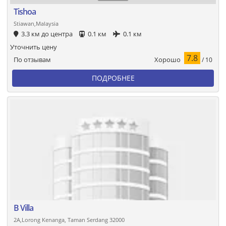
Tishoa
Stiawan,Malaysia
3.3 км до центра
0.1 км
0.1 км
Уточнить цену
7.8
Хорошо
По отзывам
/ 10
ПОДРОБНЕЕ
B Villa
2A,Lorong Kenanga, Taman Serdang 32000