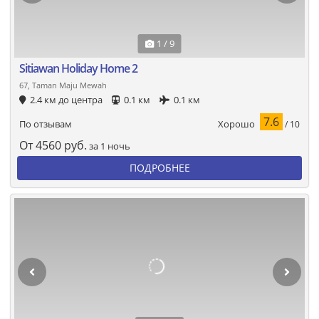
1 / 9
Sitiawan Holiday Home 2
67, Taman Maju Mewah
2.4 км до центра
0.1 км
0.1 км
7.6
Хорошо
По отзывам
/ 10
От
4560
руб.
за 1 ночь
ПОДРОБНЕЕ