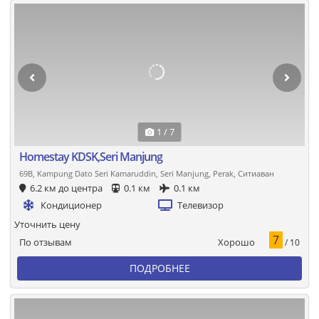
1 / 7
Homestay KDSK,Seri Manjung
69B, Kampung Dato Seri Kamaruddin, Seri Manjung, Perak, Ситиаван
6.2 км до центра
0.1 км
0.1 км
Кондиционер
Телевизор
Уточнить цену
7
Хорошо
По отзывам
/ 10
ПОДРОБНЕЕ