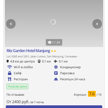
1 / 24
Ritz Garden Hotel Manjung
★★
Lot 5260 and 5261, Jalan Lumut, Seri Manjung, Ситиаван
4.8 км до центра
0.1 км
0.1 км
Wi-fi в лобби
Кондиционер
Сейф
Парковка
Ресторан
Ресепшн 24 часа
Низкая цена
7.6
Хорошо
По отзывам
/ 10
От
2400
руб.
за 1 ночь