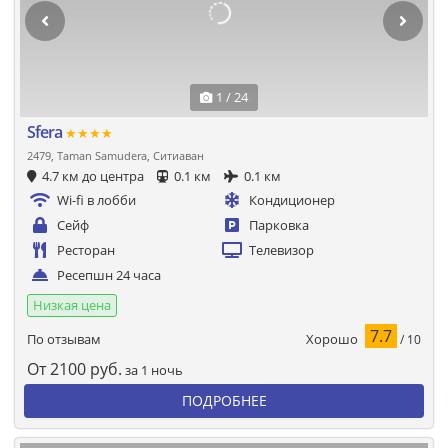
1 / 24
Sfera
★★★★
2479, Taman Samudera, Ситиаван
4.7 км до центра
0.1 км
0.1 км
Wi-fi в лобби
Кондиционер
Сейф
Парковка
Ресторан
Телевизор
Ресепшн 24 часа
Низкая цена
7.7
Хорошо
По отзывам
/ 10
От
2100
руб.
за 1 ночь
ПОДРОБНЕЕ