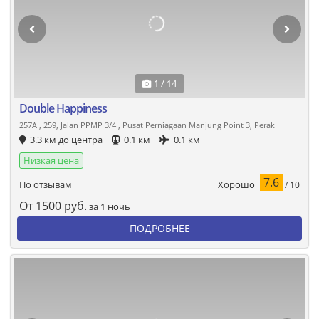
1 / 14
Double Happiness
257A , 259, Jalan PPMP 3/4 , Pusat Perniagaan Manjung Point 3, Perak
3.3 км до центра
0.1 км
0.1 км
Низкая цена
7.6
Хорошо
По отзывам
/ 10
От
1500
руб.
за 1 ночь
ПОДРОБНЕЕ