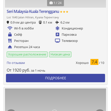
1 / 24
Seri Malaysia Kuala Terengganu
★★★
Lot 1640 Jalan Hiliran, Куала-Теренггану
0.9 км до центра
0.1 км
6.2 км
Wi-fi в лобби
Кондиционер
Сейф
Парковка
Ресторан
Телевизор
Ресепшн 24 часа
Хорошее расположение
Низкая цена
7.4
Хорошо
По отзывам
/ 10
От
1920
руб.
за 1 ночь
ПОДРОБНЕЕ