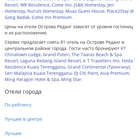
Resort
,
WR Residence
,
Come Inn
,
JS&K Homestay
,
Jen
Homestay
,
Nuruls Homestay
,
Muaz Guest House
,
Place2Stay @
Gong Badak
,
Come Inn Premium
.
Цены на отели Острова Реданг зависят от уровня гостиниц
и их расположения.
Сервис предлагает снять 81 отель на Острове Реданг в
центральном районе города. Гости часто бронируют
KT
Chinatown Lodge
,
Grand Puteri
,
The Taaras Beach & Spa
Resort
,
Laguna Redang Island Resort
,
K T Travellers Inn
,
Felda
Residence Kuala Terengganu
,
Grand Continental (Тренгану)
,
Seri Malaysia Kuala Terengganu
,
DJ Citi Point
,
Asia Premium
,
Ming Paragon Hotel & Spa
,
Ming Star
.
Отели города
По рейтингу
Лучшие в центре
Лучшие