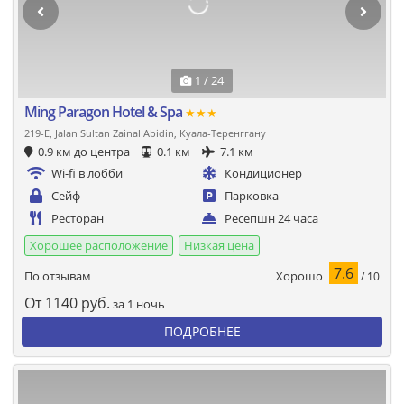
1 / 24
Ming Paragon Hotel & Spa
★★★
219-E, Jalan Sultan Zainal Abidin, Куала-Теренггану
0.9 км до центра
0.1 км
7.1 км
Wi-fi в лобби
Кондиционер
Сейф
Парковка
Ресторан
Ресепшн 24 часа
Хорошее расположение
Низкая цена
7.6
Хорошо
По отзывам
/ 10
От
1140
руб.
за 1 ночь
ПОДРОБНЕЕ