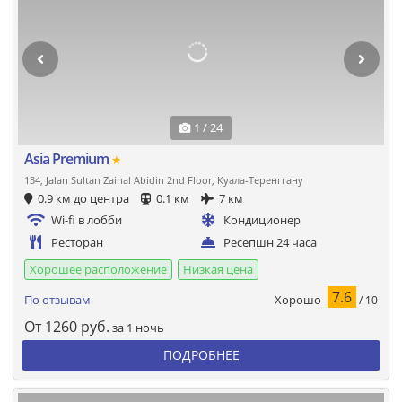
1 / 24
Asia Premium
★
134, Jalan Sultan Zainal Abidin 2nd Floor, Куала-Теренггану
0.9 км до центра
0.1 км
7 км
Wi-fi в лобби
Кондиционер
Ресторан
Ресепшн 24 часа
Хорошее расположение
Низкая цена
7.6
Хорошо
По отзывам
/ 10
От
1260
руб.
за 1 ночь
ПОДРОБНЕЕ