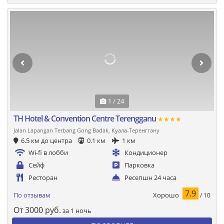
1 / 24
TH Hotel & Convention Centre Terengganu
★★★★
Jalan Lapangan Terbang Gong Badak, Куала-Теренггану
6.5 км до центра
0.1 км
1 км
Wi-fi в лобби
Кондиционер
Сейф
Парковка
Ресторан
Ресепшн 24 часа
7.9
Хорошо
По отзывам
/ 10
От
3000
руб.
за 1 ночь