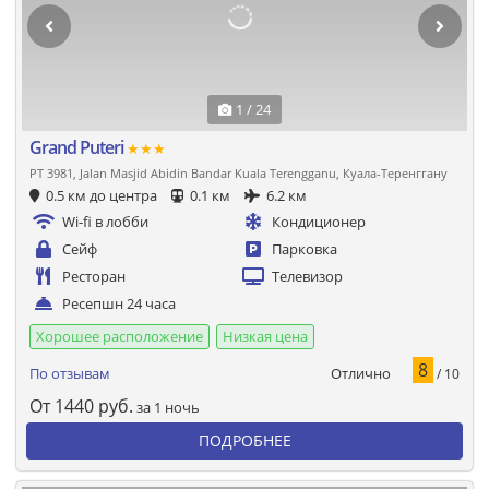
1 / 24
Grand Puteri
★★★
PT 3981, Jalan Masjid Abidin Bandar Kuala Terengganu, Куала-Теренггану
0.5 км до центра
0.1 км
6.2 км
Wi-fi в лобби
Кондиционер
Сейф
Парковка
Ресторан
Телевизор
Ресепшн 24 часа
Хорошее расположение
Низкая цена
8
Отлично
По отзывам
/ 10
От
1440
руб.
за 1 ночь
ПОДРОБНЕЕ