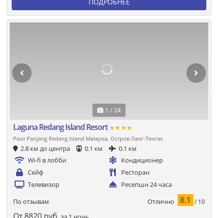
ПОДРОБНЕЕ
1 / 24
Laguna Redang Island Resort
★★★★
Pasir Panjang Redang Island Malaysia, Остров Ланг-Тенгах
2.8 км до центра
0.1 км
0.1 км
Wi-fi в лобби
Кондиционер
Сейф
Ресторан
Телевизор
Ресепшн 24 часа
8.1
Отлично
По отзывам
/ 10
От
8820
руб.
за 1 ночь