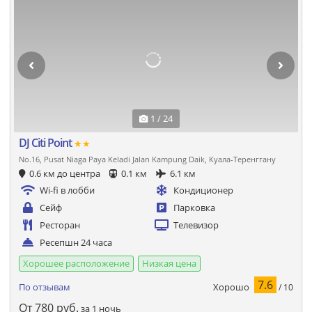
1 / 24
DJ Citi Point
★★
No.16, Pusat Niaga Paya Keladi Jalan Kampung Daik, Куала-Теренггану
0.6 км до центра
0.1 км
6.1 км
Wi-fi в лобби
Кондиционер
Сейф
Парковка
Ресторан
Телевизор
Ресепшн 24 часа
Хорошее расположение
Низкая цена
7.6
Хорошо
По отзывам
/ 10
От
780
руб.
за 1 ночь