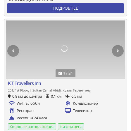
ПОДРОБНЕЕ
1 / 24
K T Travellers Inn
201, 1st Floor, J. Sultan Zainal Abidi, Куала-Теренггану
0.8 км до центра
0.1 км
6.5 км
Wi-fi в лобби
Кондиционер
Ресторан
Телевизор
Ресепшн 24 часа
Хорошее расположение
Низкая цена