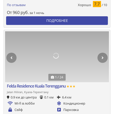
7.7
Хорошо
По отзывам
/ 10
От
960
руб.
за 1 ночь
ПОДРОБНЕЕ
1 / 24
Felda Residence Kuala Terengganu
★★★
Jalan Hiliran, Куала-Теренггану
0.9 км до центра
0.1 км
6.4 км
Wi-fi в лобби
Кондиционер
Сейф
Парковка