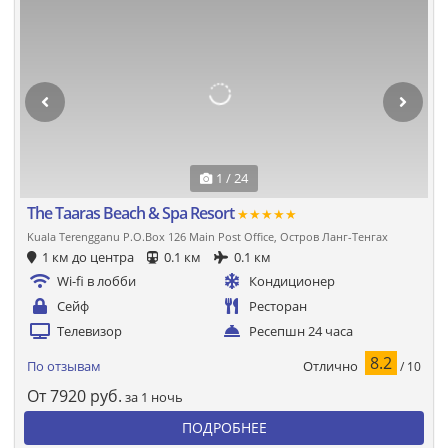
1 / 24
The Taaras Beach & Spa Resort
★★★★★
Kuala Terengganu P.O.Box 126 Main Post Office, Остров Ланг-Тенгах
1 км до центра
0.1 км
0.1 км
Wi-fi в лобби
Кондиционер
Сейф
Ресторан
Телевизор
Ресепшн 24 часа
8.2
Отлично
По отзывам
/ 10
От
7920
руб.
за 1 ночь
ПОДРОБНЕЕ