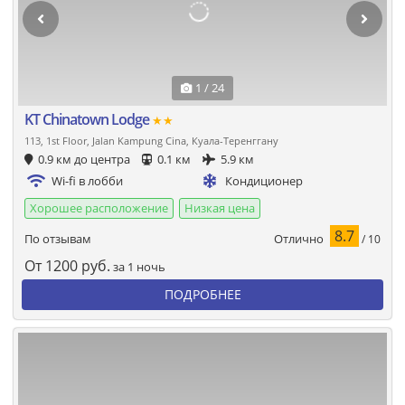
1 / 24
KT Chinatown Lodge
★★
113, 1st Floor, Jalan Kampung Cina, Куала-Теренггану
0.9 км до центра
0.1 км
5.9 км
Wi-fi в лобби
Кондиционер
Хорошее расположение
Низкая цена
8.7
Отлично
По отзывам
/ 10
От
1200
руб.
за 1 ночь
ПОДРОБНЕЕ