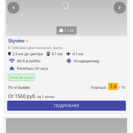
1 / 24
Skyview
★
K-7240 Jalan Jakar Kemaman, Балок
2.9 км до центра
0.1 км
0.1 км
Wi-fi в лобби
Кондиционер
Ресепшн 24 часа
Низкая цена
7.4
Хорошо
По отзывам
/ 10
От
1560
руб.
за 1 ночь
ПОДРОБНЕЕ