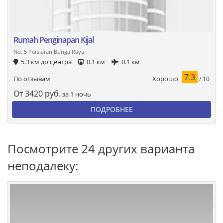
Rumah Penginapan Kijal
No. 5 Persiaran Bunga Raya
5.3 км до центра
0.1 км
0.1 км
7.3
Хорошо
По отзывам
/ 10
От
3420
руб.
за 1 ночь
ПОДРОБНЕЕ
Посмотрите 24 других варианта
неподалеку: