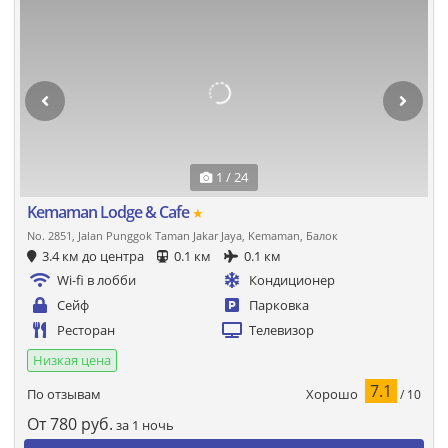
1 / 24
Kemaman Lodge & Cafe
★
No. 2851, Jalan Punggok Taman Jakar Jaya, Kemaman, Балок
3.4 км до центра
0.1 км
0.1 км
Wi-fi в лобби
Кондиционер
Сейф
Парковка
Ресторан
Телевизор
Низкая цена
7.1
Хорошо
По отзывам
/ 10
От
780
руб.
за 1 ночь