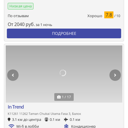
Низкая цена
7.8
Хорошо
По отзывам
/ 10
От
2040
руб.
за 1 ночь
ПОДРОБНЕЕ
1 / 17
In Trend
K11261 11262 Taman Chukai Utama Fasa 3, Балок
3.1 км до центра
0.1 км
0.1 км
Wi-fi в лобби
Кондиционер