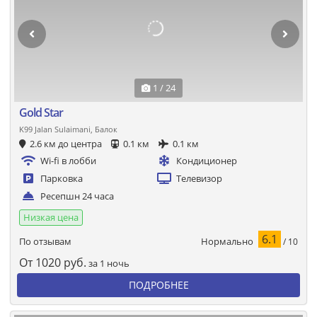
1 / 24
Gold Star
K99 Jalan Sulaimani, Балок
2.6 км до центра
0.1 км
0.1 км
Wi-fi в лобби
Кондиционер
Парковка
Телевизор
Ресепшн 24 часа
Низкая цена
6.1
Нормально
По отзывам
/ 10
От
1020
руб.
за 1 ночь
ПОДРОБНЕЕ