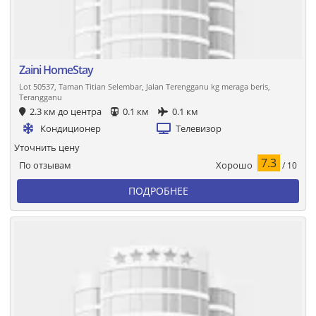
Zaini HomeStay
Lot 50537, Taman Titian Selembar, Jalan Terengganu kg meraga beris,
Terangganu
2.3 км до центра
0.1 км
0.1 км
Кондиционер
Телевизор
Уточнить цену
7.3
Хорошо
По отзывам
/ 10
ПОДРОБНЕЕ