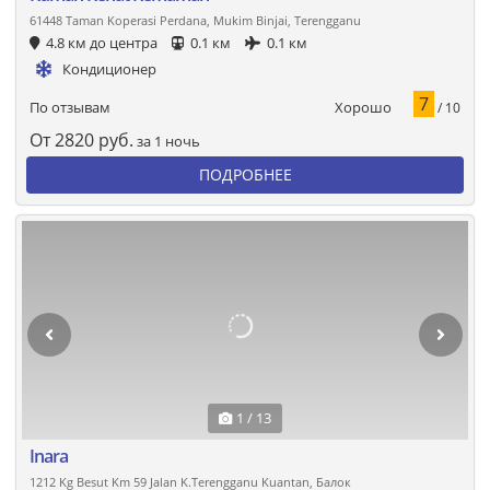
61448 Taman Koperasi Perdana, Mukim Binjai, Terengganu
4.8 км до центра
0.1 км
0.1 км
Кондиционер
7
Хорошо
По отзывам
/ 10
От
2820
руб.
за 1 ночь
ПОДРОБНЕЕ
1 / 13
Inara
1212 Kg Besut Km 59 Jalan K.Terengganu Kuantan, Балок