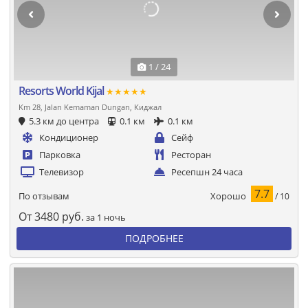
1 / 24
Resorts World Kijal
★★★★★
Km 28, Jalan Kemaman Dungan, Киджал
5.3 км до центра
0.1 км
0.1 км
Кондиционер
Сейф
Парковка
Ресторан
Телевизор
Ресепшн 24 часа
7.7
Хорошо
По отзывам
/ 10
От
3480
руб.
за 1 ночь
ПОДРОБНЕЕ