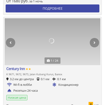
От
1680
руб.
за 1 ночь
ПОДРОБНЕЕ
1 / 24
Century Inn
★★
K 9671, 9672, 9673, Jalan Kubang Kurus, Балок
3.2 км до центра
0.1 км
0.1 км
Wi-fi в лобби
Кондиционер
Ресепшн 24 часа
Низкая цена
8