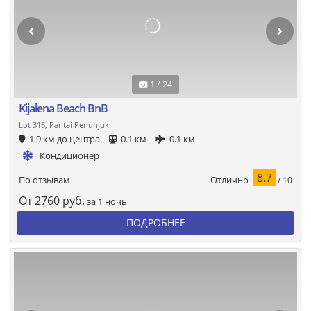
1 / 24
Kijalena Beach BnB
Lot 316, Pantai Penunjuk
1.9 км до центра
0.1 км
0.1 км
Кондиционер
8.7
Отлично
По отзывам
/ 10
От
2760
руб.
за 1 ночь
ПОДРОБНЕЕ