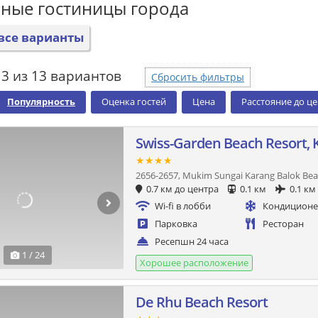
ные гостиницы города
все варианты
3 из 13 вариантов
Сбросить фильтры
Популярность
Оценка гостей
Цена
Расстояние до ц
Swiss-Garden Beach Resort,
★★★★
2656-2657, Mukim Sungai Karang Balok Bea
0.7 км до центра
0.1 км
0.1 км
Wi-fi в лобби
Кондицион
Парковка
Ресторан
Ресепшн 24 часа
1 / 24
Хорошее расположение
De Rhu Beach Resort