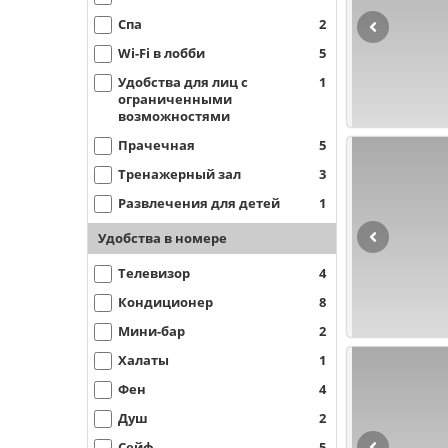
Спа
2
Wi-Fi в лобби
5
Удобства для лиц с
1
ограниченными
возможностями
Прачечная
5
Тренажерный зал
3
Развлечения для детей
1
Удобства в номере
Телевизор
4
Кондиционер
8
Мини-бар
2
Халаты
1
Фен
4
Душ
2
Сейф
5