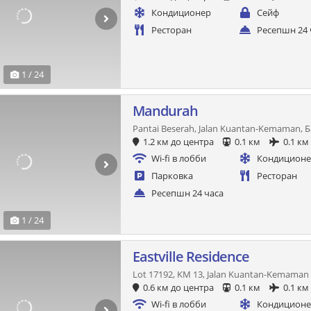
Кондиционер
Сейф
Ресторан
Ресепшн 24 
1 / 24
Mandurah
Pantai Beserah, Jalan Kuantan-Kemaman, 
1.2 км до центра
0.1 км
0.1 км
Wi-fi в лобби
Кондицион
Парковка
Ресторан
Ресепшн 24 часа
1 / 24
Eastville Residence
Lot 17192, KM 13, Jalan Kuantan-Kemaman 
0.6 км до центра
0.1 км
0.1 км
Wi-fi в лобби
Кондицион