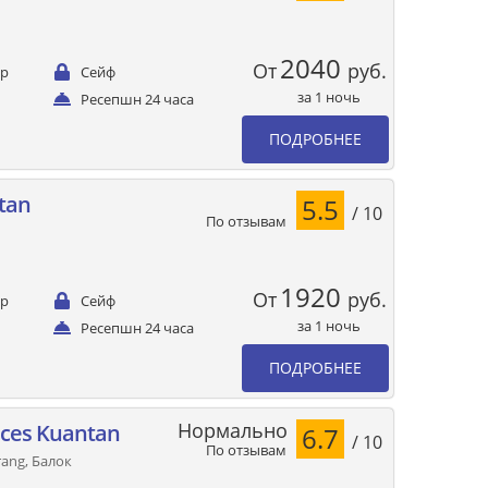
2040
От
руб.
ер
Сейф
за 1 ночь
Ресепшн 24 часа
ПОДРОБНЕЕ
ntan
5.5
/ 10
По отзывам
1920
От
руб.
ер
Сейф
за 1 ночь
Ресепшн 24 часа
ПОДРОБНЕЕ
Нормально
nces Kuantan
6.7
/ 10
По отзывам
ang, Балок