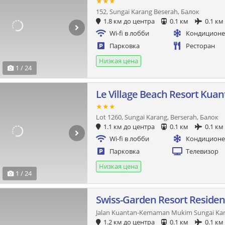
★★★
152, Sungai Karang Beserah, Балок
1.8 км до центра
0.1 км
0.1 км
Wi-fi в лобби
Кондицион
Парковка
Ресторан
Низкая цена
1 / 24
Le Village Beach Resort Kua
★★★
Lot 1260, Sungai Karang, Berserah, Балок
1.1 км до центра
0.1 км
0.1 км
Wi-fi в лобби
Кондицион
Парковка
Телевизор
Низкая цена
1 / 24
Swiss-Garden Resort Reside
Jalan Kuantan-Kemaman Mukim Sungai Kar
1.2 км до центра
0.1 км
0.1 км