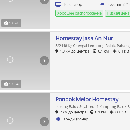
Телевизор
Ресепшн 24 
Хорошее расположение
Низкая цена
1 / 24
Homestay Jasa An-Nur
5/2448 Kg Chengal Lempong Balok, Pahang
1.3 км до центра
0.1 км
0.1 км
1 / 24
Pondok Melor Homestay
Lorong Balok Sejahtera 4 Kampung Balok B
2 км до центра
0.1 км
0.1 км
Кондиционер