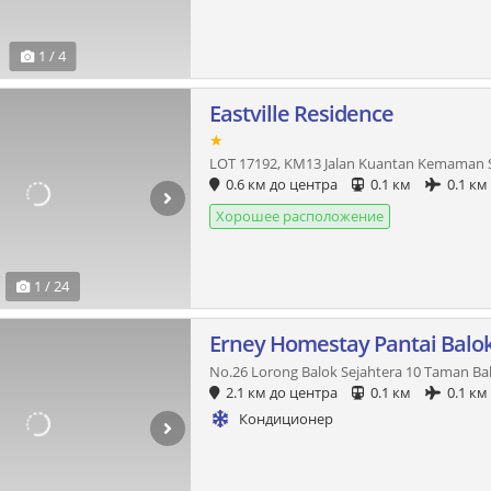
1 / 4
Eastville Residence
★
LOT 17192, KM13 Jalan Kuantan Kemaman S
0.6 км до центра
0.1 км
0.1 км
Хорошее расположение
1 / 24
Erney Homestay Pantai Balo
No.26 Lorong Balok Sejahtera 10 Taman Bal
2.1 км до центра
0.1 км
0.1 км
Кондиционер