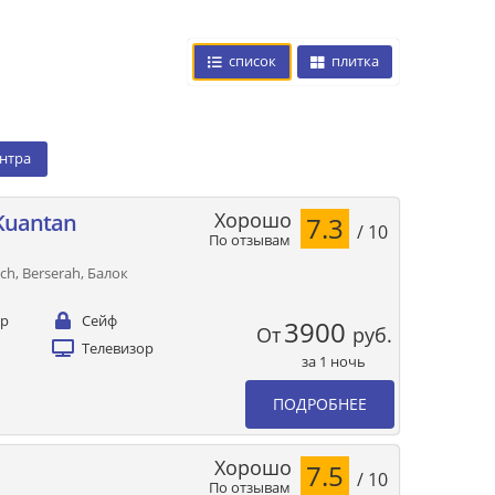
список
плитка
ентра
Хорошо
 Kuantan
7.3
/ 10
По отзывам
ch, Berserah, Балок
ер
Сейф
3900
От
руб.
Телевизор
за 1 ночь
ПОДРОБНЕЕ
Хорошо
7.5
/ 10
По отзывам