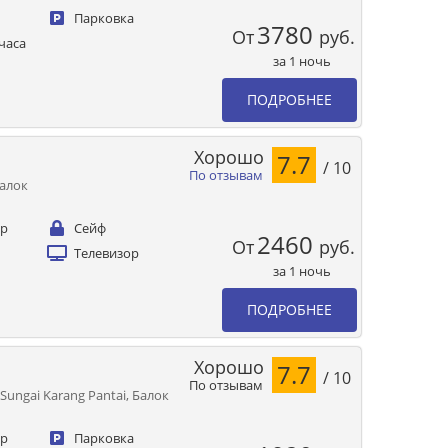
Парковка
3780
От
руб.
часа
за 1 ночь
ПОДРОБНЕЕ
Хорошо
7.7
/ 10
По отзывам
Балок
ер
Сейф
2460
От
руб.
Телевизор
за 1 ночь
ПОДРОБНЕЕ
Хорошо
7.7
/ 10
По отзывам
Sungai Karang Pantai, Балок
ер
Парковка