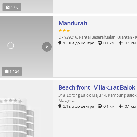
1 / 6
Mandurah
★★★
D - 929216, Pantai Beserah,Jalan Kuantan 
1.2 км до центра
0.1 км
0.1 км
1 / 24
Beach front - Villaku at Balok
348, Lorong Balok Maju 14, Kampung Balok
Malaysia,
3.1 км до центра
0.1 км
0.1 км