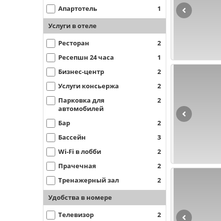
Апартотель
1
Услуги в отеле
Ресторан
2
Ресепшн 24 часа
1
Бизнес-центр
2
Услуги консьержа
2
Парковка для
2
автомобилей
Бар
2
Бассейн
3
Wi-Fi в лобби
2
Прачечная
2
Тренажерный зал
2
Удобства в номере
Телевизор
2