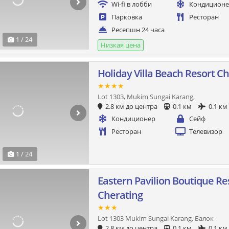
Wi-fi в лобби
Кондицион
Парковка
Ресторан
Ресепшн 24 часа
1 / 24
Низкая цена
Holiday Villa Beach Resort C
★★★★
Lot 1303, Mukim Sungai Karang,
2.8 км до центра
0.1 км
0.1 км
Кондиционер
Сейф
Ресторан
Телевизор
1 / 24
Eastern Pavilion Boutique Re
Cherating
★★★
Lot 1303 Mukim Sungai Karang, Балок
2.8 км до центра
0.1 км
0.1 км