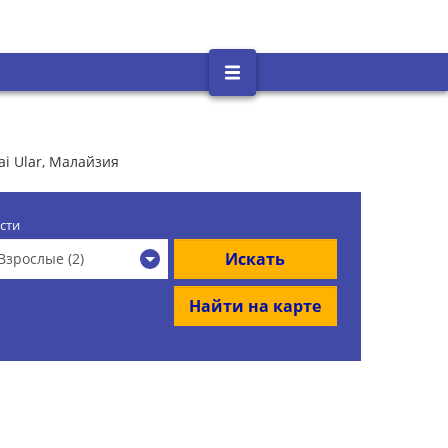
i Ular, Малайзия
сти
Искать
Взрослые (2)
Найти на карте