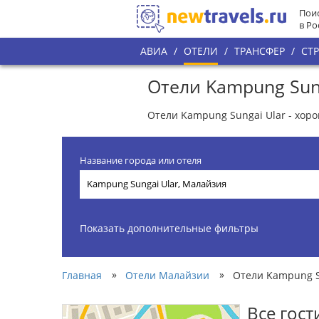
Поис
в Ро
АВИА
/
ОТЕЛИ
/
ТРАНСФЕР
/
СТ
Отели Kampung Sun
Отели Kampung Sungai Ular - хор
Название города или отеля
Показать дополнительные фильтры
»
»
Главная
Отели Малайзии
Отели Kampung S
Все гос