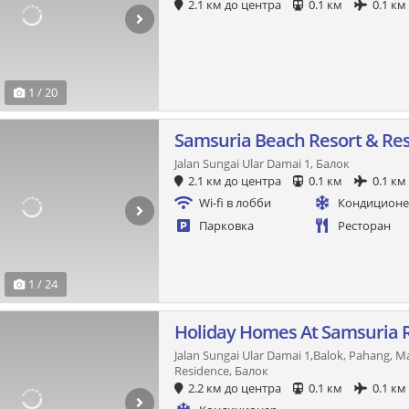
2.1 км до центра
0.1 км
0.1 км
1 / 20
Samsuria Beach Resort & Re
Jalan Sungai Ular Damai 1, Балок
2.1 км до центра
0.1 км
0.1 км
Wi-fi в лобби
Кондицион
Парковка
Ресторан
1 / 24
Holiday Homes At Samsuria 
Jalan Sungai Ular Damai 1,Balok, Pahang, M
Residence, Балок
2.2 км до центра
0.1 км
0.1 км