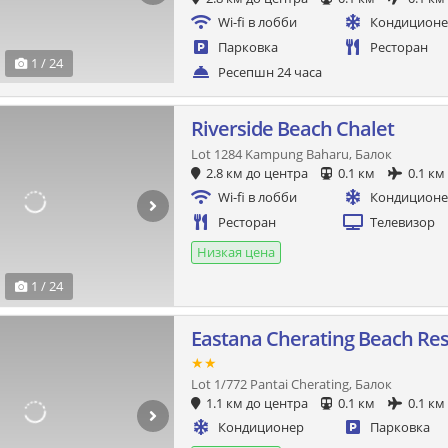
Wi-fi в лобби
Кондицион
Парковка
Ресторан
1 / 24
Ресепшн 24 часа
Riverside Beach Chalet
Lot 1284 Kampung Baharu, Балок
2.8 км до центра
0.1 км
0.1 км
Wi-fi в лобби
Кондицион
Ресторан
Телевизор
Низкая цена
1 / 24
Eastana Cherating Beach Res
★★
Lot 1/772 Pantai Cherating, Балок
1.1 км до центра
0.1 км
0.1 км
Кондиционер
Парковка