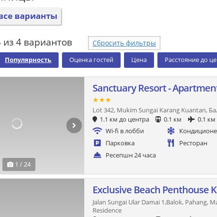
все варианты
 из 4 вариантов
Сбросить фильтры
Популярность
Оценка гостей
Цена
Расстояние до ц
Sanctuary Resort - Apartmen
★★★
Lot 342, Mukim Sungai Karang Kuantan, Б
1.1 км до центра
0.1 км
0.1 км
Wi-fi в лобби
Кондицион
Парковка
Ресторан
Ресепшн 24 часа
1 / 24
Exclusive Beach Penthouse 
Jalan Sungai Ular Damai 1,Balok, Pahang, M
Residence