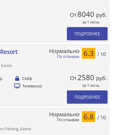
8040
От
руб.
за 1 ночь
ПОДРОБНЕЕ
Нормально
 Resort
6.3
/ 10
По отзывам
, Балок
2580
От
руб.
ер
Сейф
за 1 ночь
Телевизор
ПОДРОБНЕЕ
Нормально
6.8
/ 10
По отзывам
ru Pahang, Балок