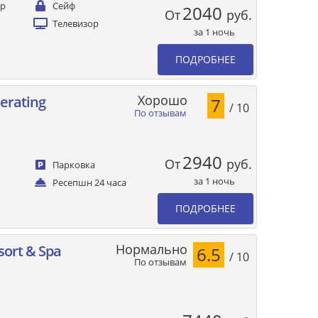
ер
Сейф
2040
От
руб.
Телевизор
за 1 ночь
ПОДРОБНЕЕ
Хорошо
herating
7
/ 10
По отзывам
2940
От
руб.
Парковка
за 1 ночь
Ресепшн 24 часа
ПОДРОБНЕЕ
Нормально
sort & Spa
6.5
/ 10
По отзывам