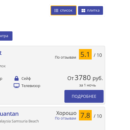
список
плитка
ентра
t
5.1
/ 10
По отзывам
алок
3780
От
руб.
ер
Сейф
за 1 ночь
Телевизор
ПОДРОБНЕЕ
Хорошо
Kuantan
7.8
/ 10
По отзывам
alaysia Samsuria Beach