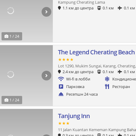
Kampung Cherating Lama
1.1 км до центра
0.1 км
0.1 км
1 / 24
The Legend Cherating Beach
★★★★
Lot 1290, Mukim Sungai, Karang, Cherating
2.4 км до центра
0.1 км
0.1 км
Wi-fi в лобби
Кондицион
Парковка
Ресторан
Ресепшн 24 часа
1 / 24
Tanjung Inn
★★★
11 Jalan Kuantan Kememan Kampung Baha
0.3 км до центра
0.1 км
0.1 км