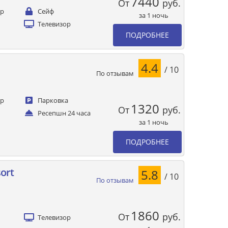
7440
От
руб.
ер
Сейф
за 1 ночь
Телевизор
ПОДРОБНЕЕ
4.4
/ 10
По отзывам
ер
Парковка
1320
От
руб.
Ресепшн 24 часа
за 1 ночь
ПОДРОБНЕЕ
ort
5.8
/ 10
По отзывам
1860
От
руб.
Телевизор