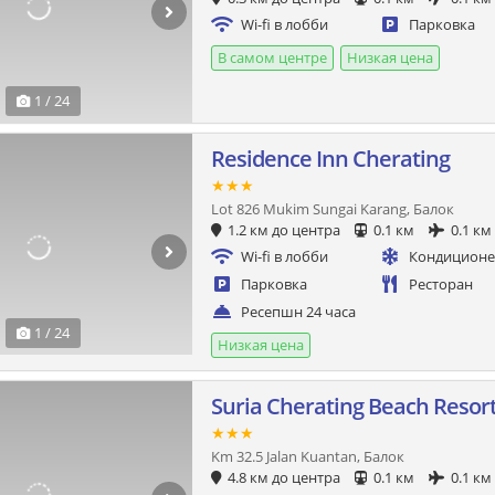
Wi-fi в лобби
Парковка
В самом центре
Низкая цена
1 / 24
Residence Inn Cherating
★★★
Lot 826 Mukim Sungai Karang, Балок
1.2 км до центра
0.1 км
0.1 км
Wi-fi в лобби
Кондицион
Парковка
Ресторан
Ресепшн 24 часа
1 / 24
Низкая цена
Suria Cherating Beach Resor
★★★
Km 32.5 Jalan Kuantan, Балок
4.8 км до центра
0.1 км
0.1 км