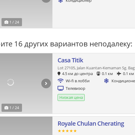
Кондиционер
1 / 24
ите 16 других вариантов неподалеку:
Casa Titik
Lot 27105, Jalan Kuantan-Kemaman Sg. Bag
4.5 км до центра
0.1 км
0.1 км
Wi-fi в лобби
Кондицион
Телевизор
Низкая цена
1 / 24
Royale Chulan Cherating
★★★★★