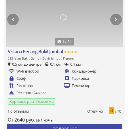
1 / 24
Vistana Penang Bukit Jambul
★★★★
213 Jalan Bukit Gambir Bukit Jambul, Пенанг
0.5 км до центра
0.1 км
0.1 км
Wi-fi в лобби
Кондиционер
Сейф
Парковка
Ресторан
Телевизор
Ресепшн 24 часа
Хорошее расположение
8
Отлично
По отзывам
/ 10
От
2640
руб.
за 1 ночь
ПОДРОБНЕЕ