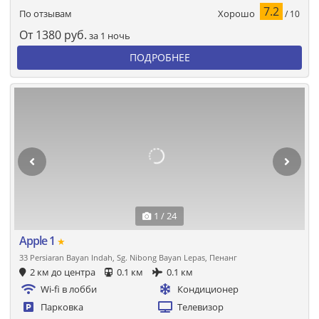
7.2
Хорошо
По отзывам
/ 10
От
1380
руб.
за 1 ночь
ПОДРОБНЕЕ
1 / 24
Apple 1
★
33 Persiaran Bayan Indah, Sg. Nibong Bayan Lepas, Пенанг
2 км до центра
0.1 км
0.1 км
Wi-fi в лобби
Кондиционер
Парковка
Телевизор