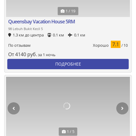
1 / 19
Queensbay Vacation House 5RM
98 Lebuh Bukit Kecil 5
1.3 км до центра
0.1 км
0.1 км
7.1
Хорошо
По отзывам
/ 10
От
4140
руб.
за 1 ночь
ПОДРОБНЕЕ
1 / 5