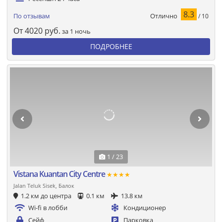
8.3
Отлично
По отзывам
/ 10
От
4020
руб.
за 1 ночь
ПОДРОБНЕЕ
1 / 23
Vistana Kuantan City Centre
★★★★
Jalan Teluk Sisek, Балок
1.2 км до центра
0.1 км
13.8 км
Wi-fi в лобби
Кондиционер
Сейф
Парковка