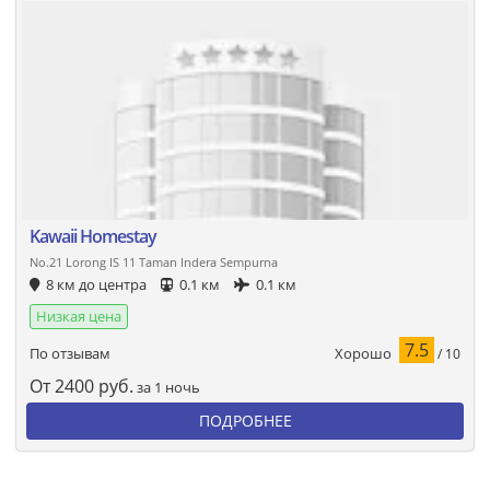
Kawaii Homestay
No.21 Lorong IS 11 Taman Indera Sempurna
8 км до центра
0.1 км
0.1 км
Низкая цена
7.5
Хорошо
По отзывам
/ 10
От
2400
руб.
за 1 ночь
ПОДРОБНЕЕ