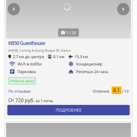
1 / 24
KB50 Guesthouse
A4358, Lorong Kubang Buaya 50, Балок
2.7 км до центра
0.1 км
15.3 км
Wi-fi в лобби
Кондиционер
Парковка
Ресепшн 24 часа
Низкая цена
8.1
Отлично
По отзывам
/ 10
От
720
руб.
за 1 ночь
ПОДРОБНЕЕ