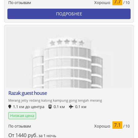
7.7
Хорошо
По отзывам
/ 10
ПОДРОБНЕЕ
Razak guest house
Merang jetty redang kalong kampung gong tengah merang
1.1 км до центра
0.1 км
0.1 км
Низкая цена
7.1
Хорошо
По отзывам
/ 10
От
1440
руб.
за 1 ночь