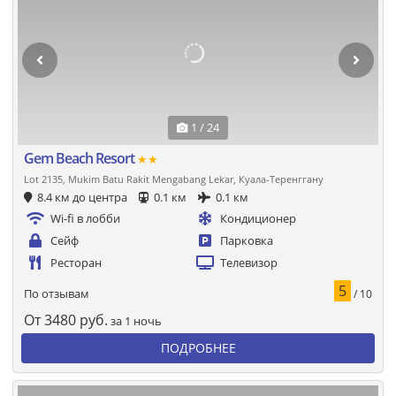
1 / 24
Gem Beach Resort
★★
Lot 2135, Mukim Batu Rakit Mengabang Lekar, Куала-Теренггану
8.4 км до центра
0.1 км
0.1 км
Wi-fi в лобби
Кондиционер
Сейф
Парковка
Ресторан
Телевизор
5
По отзывам
/ 10
От
3480
руб.
за 1 ночь
ПОДРОБНЕЕ