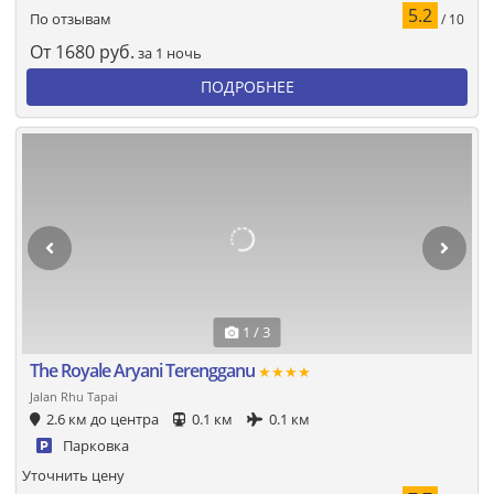
5.2
По отзывам
/ 10
От
1680
руб.
за 1 ночь
ПОДРОБНЕЕ
1 / 3
The Royale Aryani Terengganu
★★★★
Jalan Rhu Tapai
2.6 км до центра
0.1 км
0.1 км
Парковка
Уточнить цену