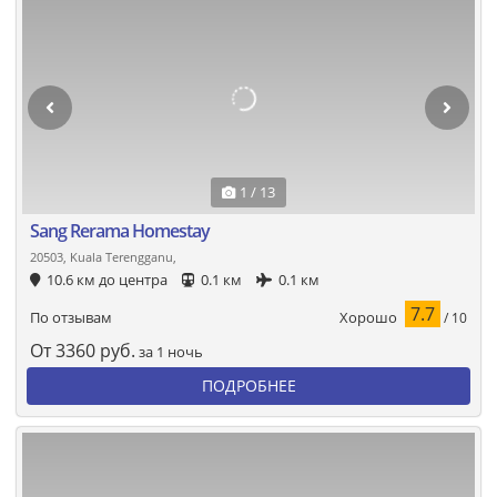
1 / 13
Sang Rerama Homestay
20503, Kuala Terengganu,
10.6 км до центра
0.1 км
0.1 км
7.7
Хорошо
По отзывам
/ 10
От
3360
руб.
за 1 ночь
ПОДРОБНЕЕ