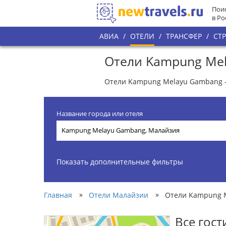
Поис
в Ро
АВИА
/
ОТЕЛИ
/
ТРАНСФЕР
/
СТ
Отели Kampung Me
Отели Kampung Melayu Gambang -
Название города или отеля
Показать дополнительные фильтры
»
»
Главная
Отели Малайзии
Отели Kampung 
Все гос