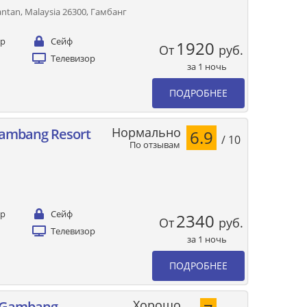
ntan, Malaysia 26300, Гамбанг
ер
Сейф
1920
От
руб.
Телевизор
за 1 ночь
ПОДРОБНЕЕ
Нормально
Gambang Resort
6.9
/ 10
По отзывам
ер
Сейф
2340
От
руб.
Телевизор
за 1 ночь
ПОДРОБНЕЕ
Хорошо
it Gambang