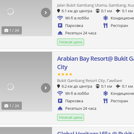
Jalan Bukit Gambang Utama, Gambang, Kua
6.1 км до центра
0.1 км
0.1 км
Wi-fi в лобби
Кондицион
Парковка
Ресторан
1 / 24
Ресепшн 24 часа
Низкая цена
Arabian Bay Resort@ Bukit 
City
★★★★
Bukit Gambang Resort City, Гамбанг
6.2 км до центра
0.1 км
0.1 км
Wi-fi в лобби
Кондицион
Парковка
Ресторан
1 / 24
Ресепшн 24 часа
Низкая цена
Global Heritage Villa @ Buk