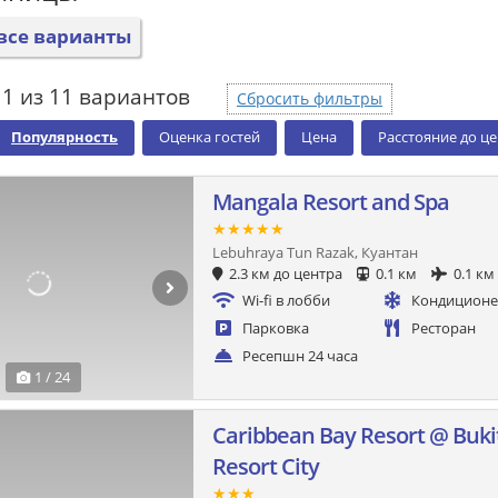
все варианты
1 из 11 вариантов
Сбросить фильтры
Популярность
Оценка гостей
Цена
Расстояние до ц
Mangala Resort and Spa
★★★★★
Lebuhraya Tun Razak, Куантан
2.3 км до центра
0.1 км
0.1 км
Wi-fi в лобби
Кондицион
Парковка
Ресторан
Ресепшн 24 часа
1 / 24
Caribbean Bay Resort @ Buk
Resort City
★★★