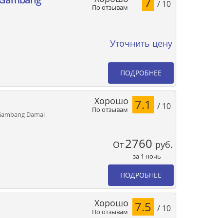
7
/ 10
По отзывам
Уточнить цену
ПОДРОБНЕЕ
Хорошо
7.1
/ 10
По отзывам
 Gambang Damai
2760
От
руб.
за 1 ночь
ПОДРОБНЕЕ
Хорошо
7.5
/ 10
По отзывам