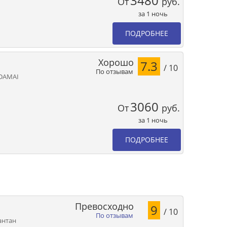
3480
От
руб.
за 1 ночь
ПОДРОБНЕЕ
Хорошо
7.3
/ 10
По отзывам
DAMAI
3060
От
руб.
за 1 ночь
ПОДРОБНЕЕ
Превосходно
9
/ 10
По отзывам
уантан