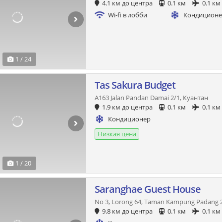
4.1 км до центра
0.1 км
0.1 км
Wi-fi в лобби
Кондицион
1 / 24
Tas Sakura Budget
A163 Jalan Pandan Damai 2/1, Куантан
1.9 км до центра
0.1 км
0.1 км
Кондиционер
Низкая цена
1 / 20
Saranghae Guest House
No 3, Lorong 64, Taman Kampung Padang 2
9.8 км до центра
0.1 км
0.1 км