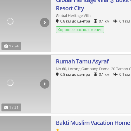
Resort City
Global Heritage Villa
0.8 км до центра
0.1 км
0.1 км
Хорошее расположение
1 / 24
Rumah Tamu Asyraf
No 60, Lorong Gambang Damai 20 Taman
6.8 км до центра
0.1 км
0.1 км
1 / 21
Bakti Muslim Vacation Home
★