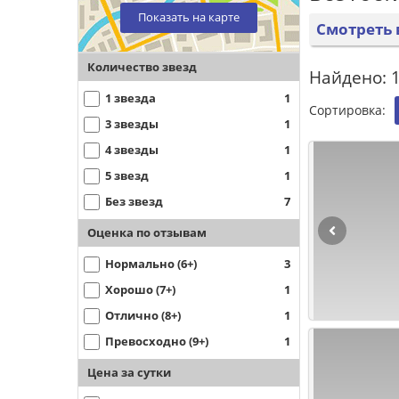
Показать на карте
Смотреть 
Количество звезд
Найдено: 1
1 звезда
1
Сортировка:
3 звезды
1
4 звезды
1
5 звезд
1
Без звезд
7
Оценка по отзывам
Нормально (6+)
3
Хорошо (7+)
1
Отлично (8+)
1
Превосходно (9+)
1
Цена за сутки