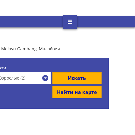
g Melayu Gambang, Малайзия
сти
Искать
Взрослые (2)
Найти на карте