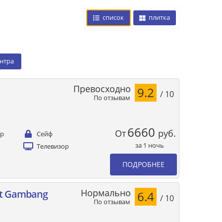
список
плитка
ентра
Превосходно
9.2
/ 10
По отзывам
6660
От
руб.
ер
Сейф
за 1 ночь
Телевизор
ПОДРОБНЕЕ
Нормально
it Gambang
6.4
/ 10
По отзывам