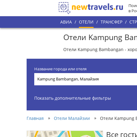
Поис
в Ро
АВИА
/
ОТЕЛИ
/
ТРАНСФЕР
/
СТ
Отели Kampung Ba
Отели Kampung Bambangan - хоро
Название города или отеля
Показать дополнительные фильтры
»
»
Главная
Отели Малайзии
Отели Kampung 
Все гос