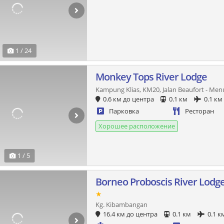
1 / 24
Monkey Tops River Lodge
Kampung Klias, KM20, Jalan Beaufort - M
0.6 км до центра
0.1 км
0.1 км
Парковка
Ресторан
Хорошее расположение
1 / 5
Borneo Proboscis River Lodg
★
Kg. Kibambangan
16.4 км до центра
0.1 км
0.1 к