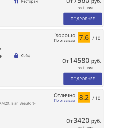
7560
От
руб.
Ресторан
за 1 ночь
ПОДРОБНЕЕ
Хорошо
7.6
/ 10
По отзывам
м
ер
Сейф
14580
От
руб.
за 1 ночь
ПОДРОБНЕЕ
Отлично
8.2
/ 10
По отзывам
M20, Jalan Beaufort-
3420
От
руб.
за 1 ночь