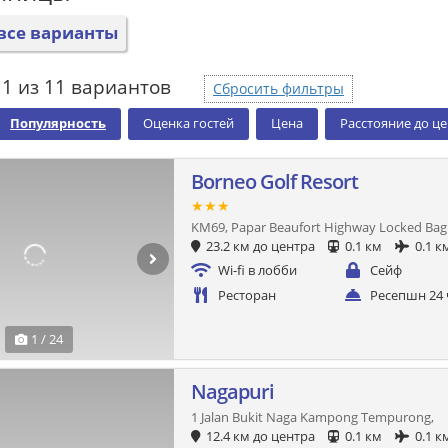
все варианты
1 из 11 вариантов
Сбросить фильтры
Популярность
Оценка гостей
Цена
Расстояние до ц
Borneo Golf Resort
★★★
KM69, Papar Beaufort Highway Locked Bag 
23.2 км до центра
0.1 км
0.1 к
Wi-fi в лобби
Сейф
Ресторан
Ресепшн 24 
1 / 24
Nagapuri
1 Jalan Bukit Naga Kampong Tempurong,
12.4 км до центра
0.1 км
0.1 к