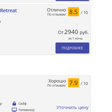
Отлично
 Retreat
8.5
/ 10
По отзывам
м
2940
От
руб.
за 1 ночь
ПОДРОБНЕЕ
Хорошо
7.9
/ 10
По отзывам
ер
Сейф
Уточнить цену
Телевизор