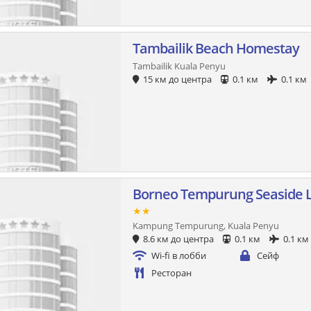
Tambailik Beach Homestay
Tambailik Kuala Penyu
15 км до центра
0.1 км
0.1 км
Borneo Tempurung Seaside 
★★
Kampung Tempurung, Kuala Penyu
8.6 км до центра
0.1 км
0.1 км
Wi-fi в лобби
Сейф
Ресторан