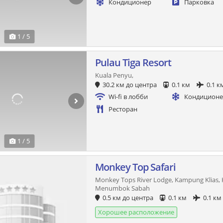
Кондиционер
Парковка
1 / 5
Pulau Tiga Resort
Kuala Penyu,
30.2 км до центра
0.1 км
0.1 к
Wi-fi в лобби
Кондицион
Ресторан
1 / 5
Monkey Top Safari
Monkey Tops River Lodge, Kampung Klias, K
Menumbok Sabah
0.5 км до центра
0.1 км
0.1 км
Хорошее расположение