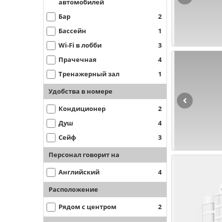
автомобилей
Бар
2
Бассейн
1
Wi-Fi в лобби
3
Прачечная
4
Тренажерный зал
1
Удобства в номере
Кондиционер
2
Душ
4
Сейф
3
Персонал говорит на
Английский
4
Расположение
Рядом с центром
2