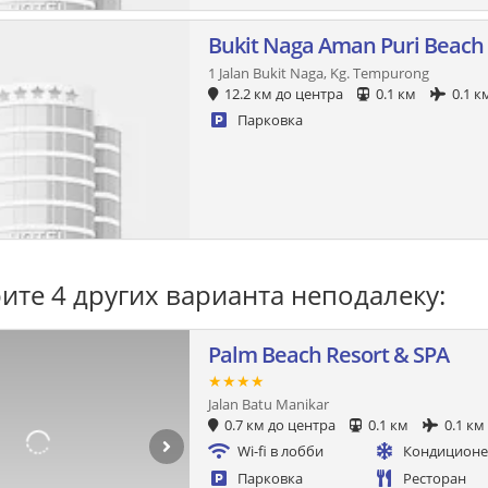
Bukit Naga Aman Puri Beach
1 Jalan Bukit Naga, Kg. Tempurong
12.2 км до центра
0.1 км
0.1 к
Парковка
ите 4 других варианта неподалеку:
Palm Beach Resort & SPA
★★★★
Jalan Batu Manikar
0.7 км до центра
0.1 км
0.1 км
Wi-fi в лобби
Кондицион
Парковка
Ресторан