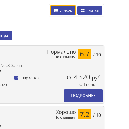
список
плитка
ентра
Нормально
6.7
/ 10
По отзывам
No. 8, Sabah
м
4320
От
руб.
Парковка
за 1 ночь
часа
ПОДРОБНЕЕ
Хорошо
7.2
/ 10
По отзывам
м