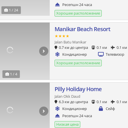
Ресепшн 24 часа
1 / 24
Хорошее расположение
Manikar Beach Resort
★★★★
Jalan Batu Manikar
0.7 км до центра
0.1 км
0.1 км
Кондиционер
Телевизор
Хорошее расположение
1 / 4
Pilly Holiday Home
Jalan Okk Daud
6.3 км до центра
0.1 км
0.1 км
Кондиционер
Сейф
Ресепшн 24 часа
Низкая цена