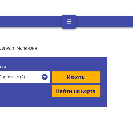
bangan, Малайзия
сти
Искать
Взрослые (2)
Найти на карте