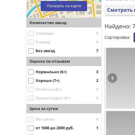
Показать на карте
Смотреть 
Количество звезд
Найдено: 7
3 звезды
0
Сортировка:
5 звезд
0
Без звезд
7
Оценка по отзывам
Нормально (6+)
3
Хорошо (7+)
2
Отлично (8+)
0
Превосходно (9+)
0
Цена за сутки
без цены
0
от 1000 до 2000 руб.
1