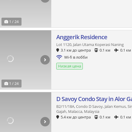
1 / 24
Anggerik Residence
Lot 1120, Jalan Utama Koperasi Naning
3.1 км до центра
0.1 км
0.1 км
Wi-fi в лобби
Низкая цена
1 / 24
D Savoy Condo Stay in Alor G
B2/11/18A, Condo D Savoy, Jalan Kemus, S
Gajah, Malacca, Malaysia
5.4 км до центра
0.1 км
0.1 км