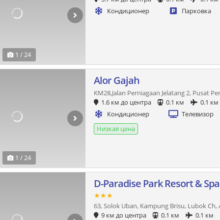
Кондиционер
Парковка
1 / 24
Alor Gajah
KM28,Jalan Perniagaan Jelatang 2, Pusat P
1.6 км до центра
0.1 км
0.1 км
Кондиционер
Телевизор
Низкая цена
1 / 24
D-Paradise Park Resort & Spa
★★★
63, Solok Uban, Kampung Brisu, Lubok Ch, 
9 км до центра
0.1 км
0.1 км