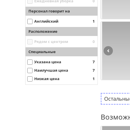
Ежедневная уборка
0
Персонал говорит на
Английский
1
Расположение
Рядом с центром
0
Специальные
Указана цена
7
Наилучшая цена
7
Низкая цена
1
Остальные
Возможн