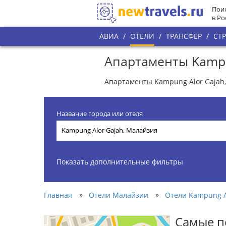
Поис
в Ро
АВИА
/
ОТЕЛИ
/
ТРАНСФЕР
/
СТ
Апартаменты Kampu
Апартаменты Kampung Alor Gajah, 
Название города или отеля
Показать дополнительные фильтры
»
»
Главная
Отели Малайзии
Отели Kampung A
Самые п