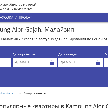
к авиабилетов и отелей
ссии и по всему миру
РАХОВКА
/
ПРОКАТ
ng Alor Gajah, Малайзия
Малайзия - 7 квартир доступно для бронирования по ценам от 
Дата прибытия
Дата выезда
Го
»
lor Gajah
Апартаменты
опулярные квартиры в Kampung Alor G