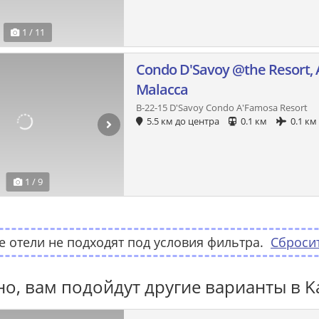
1 / 11
Condo D'Savoy @the Resort, 
Malacca
B-22-15 D'Savoy Condo A'Famosa Resort
5.5 км до центра
0.1 км
0.1 км
1 / 9
 отели не подходят под условия фильтра.
Сброси
о, вам подойдут другие варианты в Ka