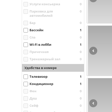
Услуги консьержа
0
Парковка для
0
автомобилей
Бар
0
Бассейн
1
Спа
0
Wi-Fi в лобби
1
Прачечная
0
Тренажерный зал
0
Удобства в номере
Телевизор
1
Кондиционер
1
Фен
0
Душ
0
Сейф
0