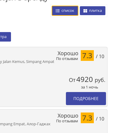
список
плитка
нтра
Хорошо
7.3
/ 10
По отзывам
voy Jalan Kemus, Simpang Ampat
4920
От
руб.
за 1 ночь
ПОДРОБНЕЕ
Хорошо
7.3
/ 10
По отзывам
Simpang Empat, Алор-Гаджах