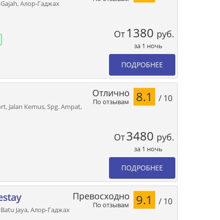
 Gajah, Алор-Гаджах
1380
От
руб.
за 1 ночь
ПОДРОБНЕЕ
Отлично
8.1
/ 10
По отзывам
rt, Jalan Kemus, Spg. Ampat,
3480
От
руб.
за 1 ночь
ПОДРОБНЕЕ
Превосходно
estay
9.1
/ 10
По отзывам
g Batu Jaya, Алор-Гаджах