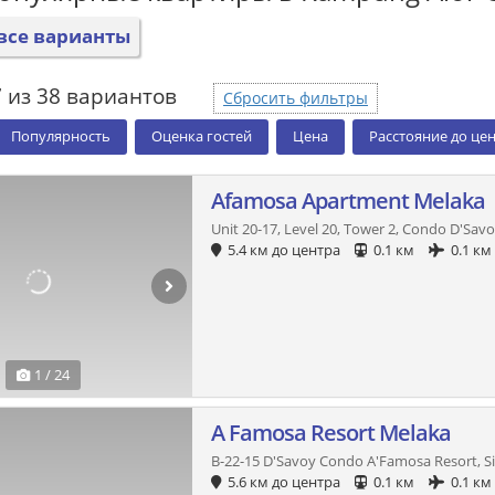
все варианты
 из 38 вариантов
Сбросить фильтры
Популярность
Оценка гостей
Цена
Расстояние до це
Afamosa Apartment Melaka
Unit 20-17, Level 20, Tower 2, Condo D'Sa
5.4 км до центра
0.1 км
0.1 км
1 / 24
A Famosa Resort Melaka
B-22-15 D'Savoy Condo A'Famosa Resort, 
5.6 км до центра
0.1 км
0.1 км