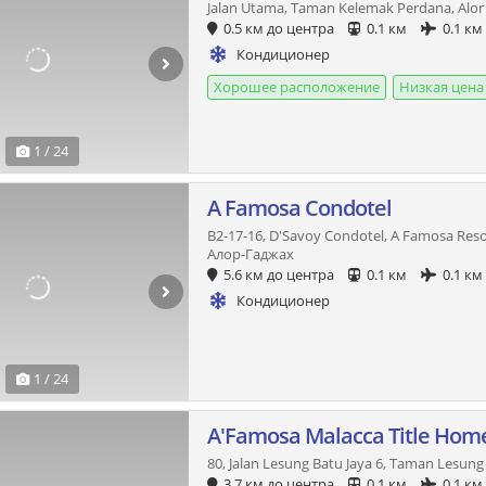
Jalan Utama, Taman Kelemak Perdana, Alor
0.5 км до центра
0.1 км
0.1 км
Кондиционер
Хорошее расположение
Низкая цена
1 / 24
A Famosa Condotel
B2-17-16, D'Savoy Condotel, A Famosa Reso
Алор-Гаджах
5.6 км до центра
0.1 км
0.1 км
Кондиционер
1 / 24
A'Famosa Malacca Title Hom
80, Jalan Lesung Batu Jaya 6, Taman Lesun
3.7 км до центра
0.1 км
0.1 км