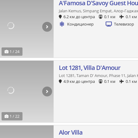
A'Famosa D'Savoy Guest Ho
Jalan Kemus, Simpang Empat, Алор-Гаджа
6.2 км до центра
0.1 км
0.1 км
Кондиционер
Телевизор
1 / 24
Lot 1281, Villa D'Amour
Lot 1281, Taman D' Amour, Phase 11, Jalan
4.9 км до центра
0.1 км
0.1 км
1 / 22
Alor Villa