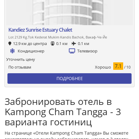
Kandiez Sunrise Estuary Chalet
Lot 2129 Kg.Tok Kederat Mukim Kandis Bachok, Вакаф-Че-Йе
12.9 км до центра
0.1 км
0.1 км
Кондиционер
Телевизор
Уточнить цену
7.1
Хорошо
По отзывам
/ 10
ПОДРОБНЕЕ
Забронировать отель в
Kampong Cham Tangga - 3
варианта гостиниц
На странице «Отели Kampong Cham Tangga» Вы сможете