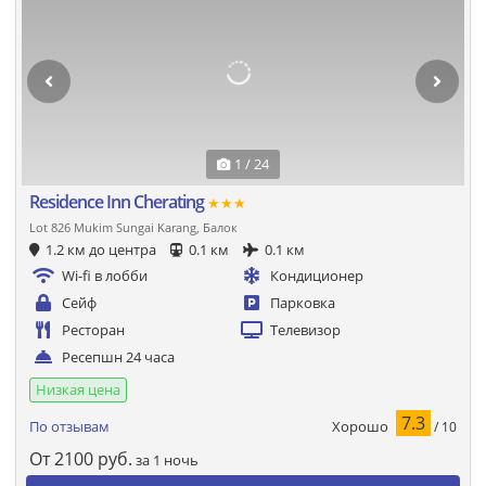
1 / 24
Residence Inn Cherating
★★★
Lot 826 Mukim Sungai Karang, Балок
1.2 км до центра
0.1 км
0.1 км
Wi-fi в лобби
Кондиционер
Сейф
Парковка
Ресторан
Телевизор
Ресепшн 24 часа
Низкая цена
7.3
Хорошо
По отзывам
/ 10
От
2100
руб.
за 1 ночь