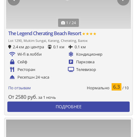
1 / 24
The Legend Cherating Beach Resort
★★★★
Lot 1290, Mukim Sungai, Karang, Cherating, Балок
2.4 км до центра
0.1 км
0.1 км
Wi-fi в лобби
Кондиционер
Сейф
Парковка
Ресторан
Телевизор
Ресепшн 24 часа
6.3
Нормально
По отзывам
/ 10
От
2580
руб.
за 1 ночь
ПОДРОБНЕЕ