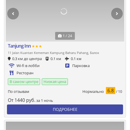
1 / 24
Tanjung Inn
★★★
11 Jalan Kuantan Kememan Kampung Baharu Pahang, Балок
0.3 км до центра
0.1 км
0.1 км
Wi-fi в лобби
Парковка
Ресторан
В самом центре
Низкая цена
6.8
Нормально
По отзывам
/ 10
От
1440
руб.
за 1 ночь
ПОДРОБНЕЕ