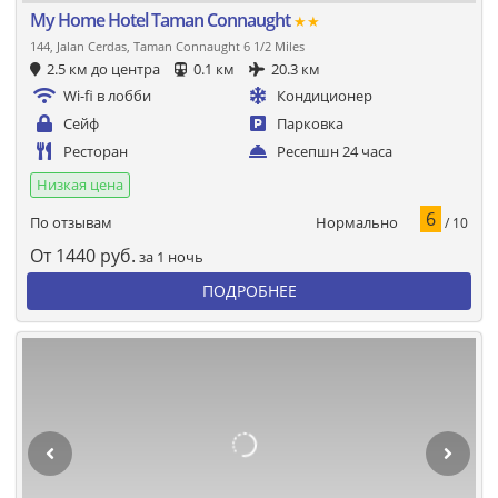
My Home Hotel Taman Connaught
★★
144, Jalan Cerdas, Taman Connaught 6 1/2 Miles
2.5 км до центра
0.1 км
20.3 км
Wi-fi в лобби
Кондиционер
Сейф
Парковка
Ресторан
Ресепшн 24 часа
Низкая цена
6
Нормально
По отзывам
/ 10
От
1440
руб.
за 1 ночь
ПОДРОБНЕЕ