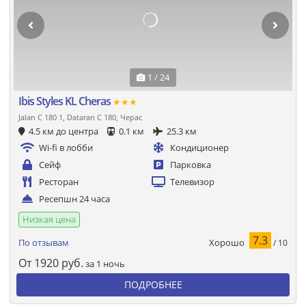
1 / 24
Ibis Styles KL Cheras
★★★
Jalan C 180 1, Dataran C 180, Черас
4.5 км до центра
0.1 км
25.3 км
Wi-fi в лобби
Кондиционер
Сейф
Парковка
Ресторан
Телевизор
Ресепшн 24 часа
Низкая цена
7.3
Хорошо
По отзывам
/ 10
От
1920
руб.
за 1 ночь
ПОДРОБНЕЕ