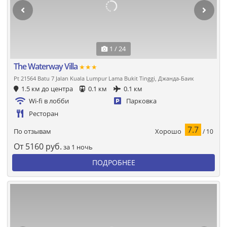
1 / 24
The Waterway Villa
★★★
Pt 21564 Batu 7 Jalan Kuala Lumpur Lama Bukit Tinggi, Джанда-Баик
1.5 км до центра
0.1 км
0.1 км
Wi-fi в лобби
Парковка
Ресторан
7.7
Хорошо
По отзывам
/ 10
От
5160
руб.
за 1 ночь
ПОДРОБНЕЕ