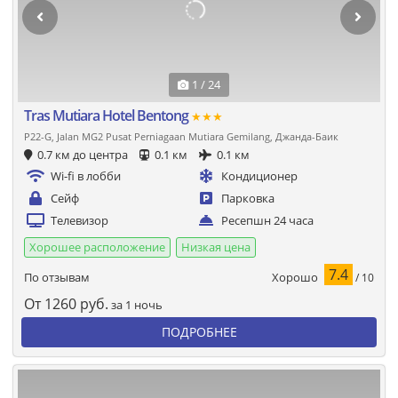
1 / 24
Tras Mutiara Hotel Bentong
★★★
P22-G, Jalan MG2 Pusat Perniagaan Mutiara Gemilang, Джанда-Баик
0.7 км до центра
0.1 км
0.1 км
Wi-fi в лобби
Кондиционер
Сейф
Парковка
Телевизор
Ресепшн 24 часа
Хорошее расположение
Низкая цена
7.4
Хорошо
По отзывам
/ 10
От
1260
руб.
за 1 ночь
ПОДРОБНЕЕ