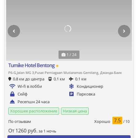
1 / 24
Tumike Hotel Bentong
★
P6-G,Jalan MG 3,Pusat Perniagaan Mutiaramas Gemilang, Джанда-Баик
0.8 км до центра
0.1 км
0.1 км
Wi-fi в лобби
Кондиционер
Сейф
Парковка
Ресепшн 24 часа
Хорошее расположение
Низкая цена
7.5
Хорошо
По отзывам
/ 10
От
1260
руб.
за 1 ночь