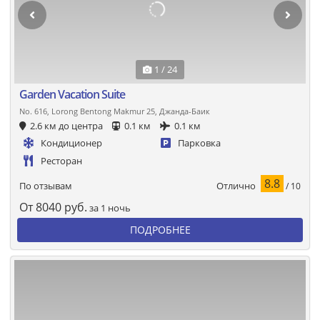
1 / 24
Garden Vacation Suite
No. 616, Lorong Bentong Makmur 25, Джанда-Баик
2.6 км до центра
0.1 км
0.1 км
Кондиционер
Парковка
Ресторан
8.8
Отлично
По отзывам
/ 10
От
8040
руб.
за 1 ночь
ПОДРОБНЕЕ