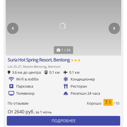
1 / 24
Suria Hot Spring Resort, Bentong
★★★
Lot 25-27, Mukim Bentong, Бентонг
3.6 км до центра
0.1 км
0.1 км
Wi-fi в лобби
Кондиционер
Парковка
Ресторан
Телевизор
Ресепшн 24 часа
7.1
Хорошо
По отзывам
/ 10
От
2640
руб.
за 1 ночь
ПОДРОБНЕЕ