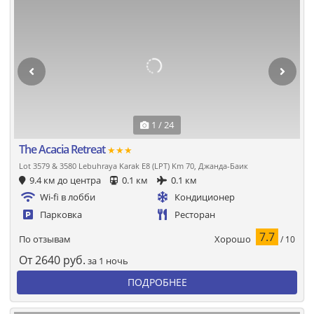
1 / 24
The Acacia Retreat
★★★
Lot 3579 & 3580 Lebuhraya Karak E8 (LPT) Km 70, Джанда-Баик
9.4 км до центра
0.1 км
0.1 км
Wi-fi в лобби
Кондиционер
Парковка
Ресторан
7.7
Хорошо
По отзывам
/ 10
От
2640
руб.
за 1 ночь
ПОДРОБНЕЕ