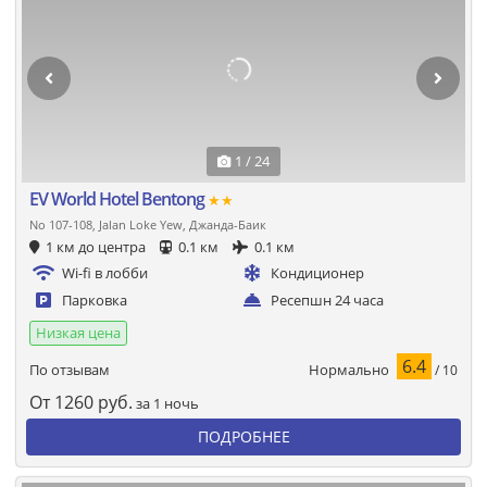
1 / 24
EV World Hotel Bentong
★★
No 107-108, Jalan Loke Yew, Джанда-Баик
1 км до центра
0.1 км
0.1 км
Wi-fi в лобби
Кондиционер
Парковка
Ресепшн 24 часа
Низкая цена
6.4
Нормально
По отзывам
/ 10
От
1260
руб.
за 1 ночь
ПОДРОБНЕЕ