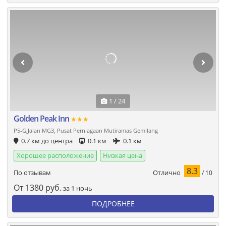
1 / 24
Golden Peak Inn
★★★
P5-G,Jalan MG3, Pusat Perniagaan Mutiramas Gemilang
0.7 км до центра
0.1 км
0.1 км
Хорошее расположение
Низкая цена
8.3
Отлично
По отзывам
/ 10
От
1380
руб.
за 1 ночь
ПОДРОБНЕЕ