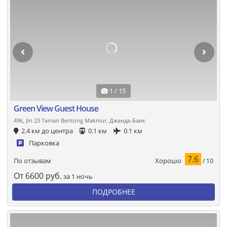
1 / 15
Green View Guest House
496, Jln 23 Taman Bentong Makmur, Джанда-Баик
2.4 км до центра
0.1 км
0.1 км
Парковка
7.6
Хорошо
По отзывам
/ 10
От
6600
руб.
за 1 ночь
ПОДРОБНЕЕ