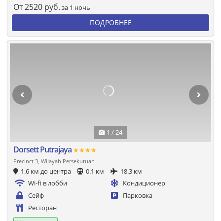
От
2520
руб.
за 1 ночь
ПОДРОБНЕЕ
1 / 24
Dorsett Putrajaya
★★★★
Precinct 3, Wilayah Persekutuan
1.6 км до центра
0.1 км
18.3 км
Wi-fi в лобби
Кондиционер
Сейф
Парковка
Ресторан