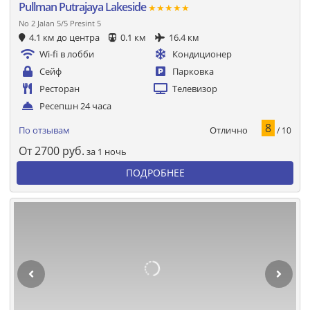
Pullman Putrajaya Lakeside
★★★★★
No 2 Jalan 5/5 Presint 5
4.1 км до центра
0.1 км
16.4 км
Wi-fi в лобби
Кондиционер
Сейф
Парковка
Ресторан
Телевизор
Ресепшн 24 часа
8
Отлично
По отзывам
/ 10
От
2700
руб.
за 1 ночь
ПОДРОБНЕЕ