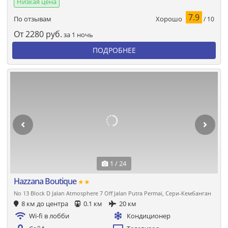
Низкая цена
7.9
Хорошо
По отзывам
/ 10
От
2280
руб.
за 1 ночь
ПОДРОБНЕЕ
1 / 24
Hazzana Boutique
★★
No 13 Block D Jalan Atmosphere 7 Off Jalan Putra Permai, Сери-Кембанган
8 км до центра
0.1 км
20 км
Wi-fi в лобби
Кондиционер