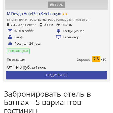
1 / 24
M Design Hotel Seri Kembangan
★★
35, Jalan BPP 5/1, Pusat Bandar Putra Permai, Сери-Кембанган
7.4 км до центра
0.1 км
20.2 км
Wi-fi в лобби
Кондиционер
Сейф
Телевизор
Ресепшн 24 часа
Низкая цена
7.8
Хорошо
По отзывам
/ 10
От
1440
руб.
за 1 ночь
ПОДРОБНЕЕ
Забронировать отель в
Бангах - 5 вариантов
гостиниц