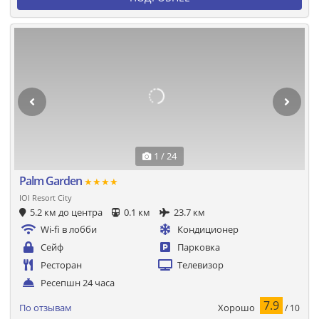
1 / 24
Palm Garden
★★★★
IOI Resort City
5.2 км до центра
0.1 км
23.7 км
Wi-fi в лобби
Кондиционер
Сейф
Парковка
Ресторан
Телевизор
Ресепшн 24 часа
7.9
Хорошо
По отзывам
/ 10