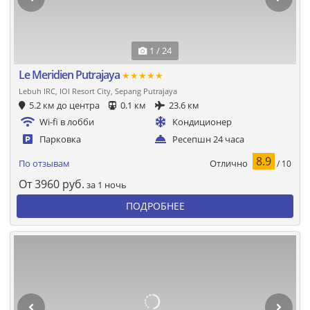
1 / 24
Le Meridien Putrajaya
★★★★★
Lebuh IRC, IOI Resort City, Sepang Putrajaya
5.2 км до центра
0.1 км
23.6 км
Wi-fi в лобби
Кондиционер
Парковка
Ресепшн 24 часа
8.9
Отлично
По отзывам
/ 10
От
3960
руб.
за 1 ночь
ПОДРОБНЕЕ