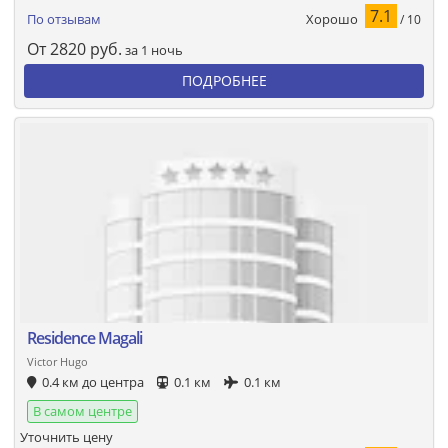
7.1
Хорошо
По отзывам
/ 10
От
2820
руб.
за 1 ночь
ПОДРОБНЕЕ
Residence Magali
Victor Hugo
0.4 км до центра
0.1 км
0.1 км
В самом центре
Уточнить цену