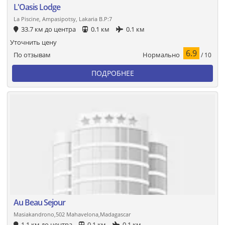
L'Oasis Lodge
La Piscine, Ampasipotsy, Lakaria B.P:7
33.7 км до центра
0.1 км
0.1 км
Уточнить цену
6.9
Нормально
По отзывам
/ 10
ПОДРОБНЕЕ
Au Beau Sejour
Masiakandrono,502 Mahavelona,Madagascar
1.1 км до центра
0.1 км
0.1 км