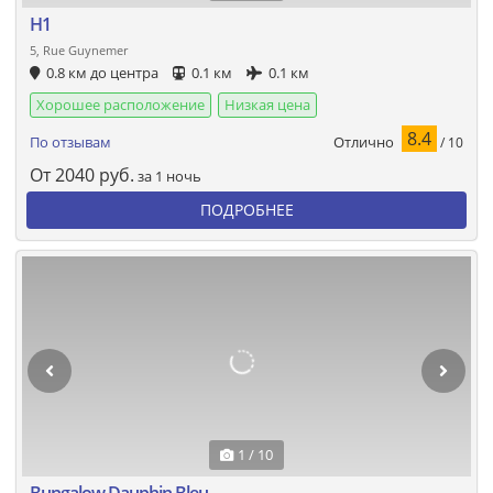
H1
5, Rue Guynemer
0.8 км до центра
0.1 км
0.1 км
Хорошее расположение
Низкая цена
8.4
Отлично
По отзывам
/ 10
От
2040
руб.
за 1 ночь
ПОДРОБНЕЕ
1 / 10
Bungalow Dauphin Bleu