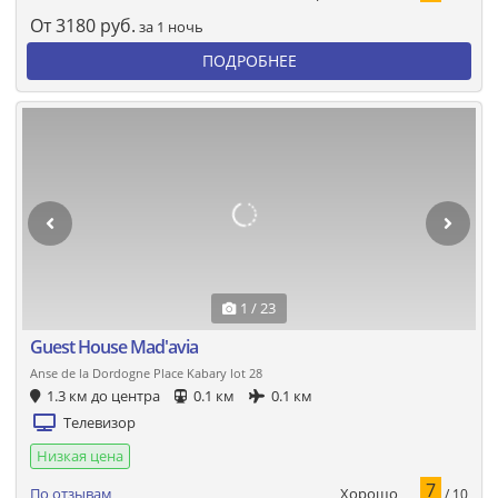
От
3180
руб.
за 1 ночь
ПОДРОБНЕЕ
1 / 23
Guest House Mad'avia
Anse de la Dordogne Place Kabary lot 28
1.3 км до центра
0.1 км
0.1 км
Телевизор
Низкая цена
7
Хорошо
По отзывам
/ 10