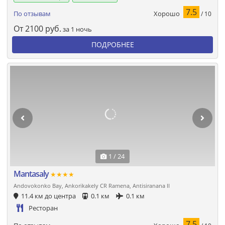
7.5
Хорошо
По отзывам
/ 10
От
2100
руб.
за 1 ночь
ПОДРОБНЕЕ
1 / 24
Mantasaly
★★★★
Andovokonko Bay, Ankorikakely CR Ramena, Antisiranana II
11.4 км до центра
0.1 км
0.1 км
Ресторан
7.5