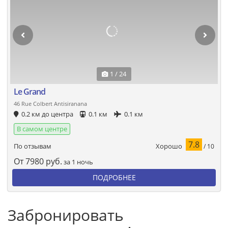
1 / 24
Le Grand
46 Rue Colbert Antisiranana
0.2 км до центра
0.1 км
0.1 км
В самом центре
7.8
Хорошо
По отзывам
/ 10
От
7980
руб.
за 1 ночь
ПОДРОБНЕЕ
Забронировать