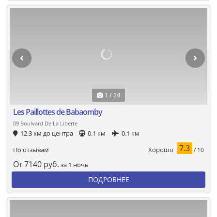
1 / 24
Les Paillottes de Babaomby
09 Boulvard De La Liberte
12.3 км до центра
0.1 км
0.1 км
7.3
Хорошо
По отзывам
/ 10
От
7140
руб.
за 1 ночь
ПОДРОБНЕЕ