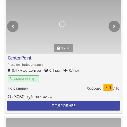
1 / 20
Center Point
Place de l'independance
0.4 км до центра
0.1 км
0.1 км
В самом центре
7.4
Хорошо
По отзывам
/ 10
От
3060
руб.
за 1 ночь
ПОДРОБНЕЕ