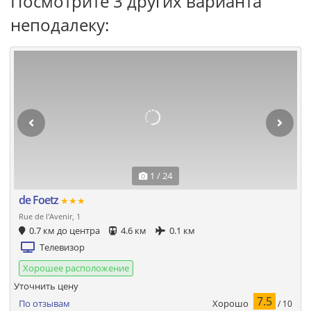
Посмотрите 3 других варианта
неподалеку:
1 / 24
de Foetz
★★★
Rue de l'Avenir, 1
0.7 км до центра
4.6 км
0.1 км
Телевизор
Хорошее расположение
Уточнить цену
7.5
Хорошо
По отзывам
/ 10