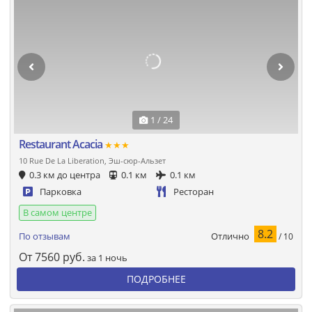
1 / 24
Restaurant Acacia
★★★
10 Rue De La Liberation, Эш-сюр-Альзет
0.3 км до центра
0.1 км
0.1 км
Парковка
Ресторан
В самом центре
8.2
Отлично
По отзывам
/ 10
От
7560
руб.
за 1 ночь
ПОДРОБНЕЕ