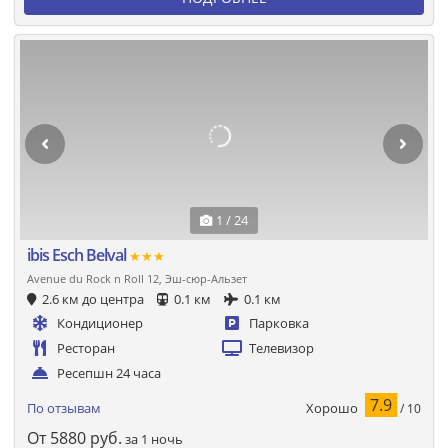
1 / 24
ibis Esch Belval
★★★
Avenue du Rock n Roll 12, Эш-сюр-Альзет
2.6 км до центра
0.1 км
0.1 км
Кондиционер
Парковка
Ресторан
Телевизор
Ресепшн 24 часа
7.9
Хорошо
По отзывам
/ 10
От
5880
руб.
за 1 ночь