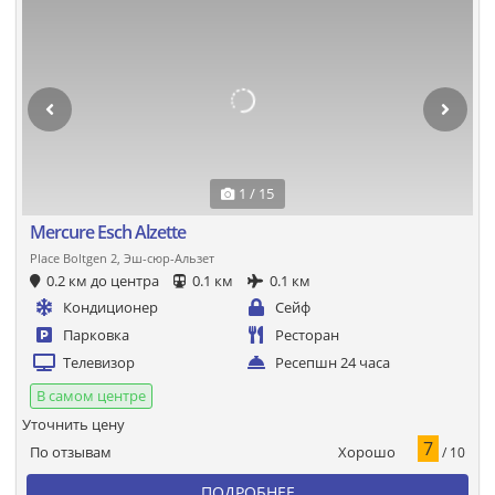
1 / 15
Mercure Esch Alzette
Place Boltgen 2, Эш-сюр-Альзет
0.2 км до центра
0.1 км
0.1 км
Кондиционер
Сейф
Парковка
Ресторан
Телевизор
Ресепшн 24 часа
В самом центре
Уточнить цену
7
Хорошо
По отзывам
/ 10
ПОДРОБНЕЕ