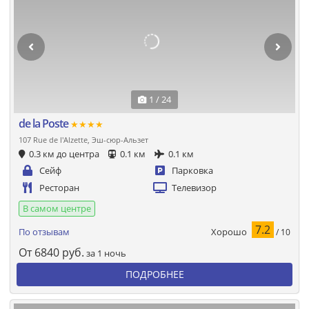
1 / 24
de la Poste
★★★★
107 Rue de l'Alzette, Эш-сюр-Альзет
0.3 км до центра
0.1 км
0.1 км
Сейф
Парковка
Ресторан
Телевизор
В самом центре
7.2
Хорошо
По отзывам
/ 10
От
6840
руб.
за 1 ночь
ПОДРОБНЕЕ