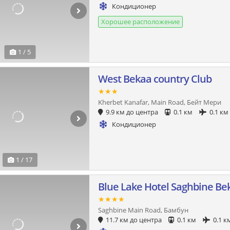
Кондиционер
Хорошее расположение
1 / 5
West Bekaa country Club
★★★
Kherbet Kanafar, Main Road, Бейт Мери
9.9 км до центра
0.1 км
0.1 км
Кондиционер
1 / 17
Blue Lake Hotel Saghbine Be
★★★★
Saghbine Main Road, Бамбун
11.7 км до центра
0.1 км
0.1 к