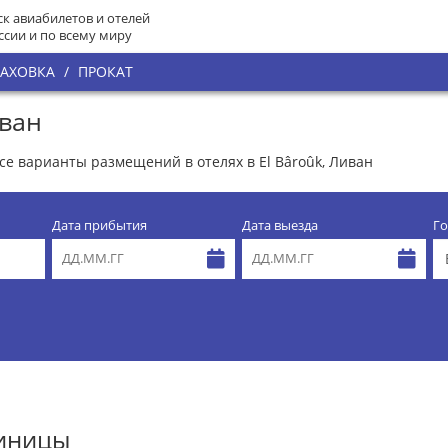
к авиабилетов и отелей
ссии и по всему миру
РАХОВКА
/
ПРОКАТ
иван
все варианты размещений в отелях в El Bâroûk, Ливан
Дата прибытия
Дата выезда
Го
тиницы