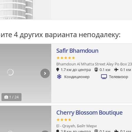
ите 4 других варианта неподалеку:
Safir Bhamdoun
★★★★★
Bhamdoun Al Mhatta Street Aley Po Box 2
1.7 км до центра
0.1 км
0.1 км
Кондиционер
Телевизор
1 / 24
Cherry Blossom Boutique
★★★★
El - Qrayeh, Бейт Мери
2.8 км до центра
0.1 км
0.1 км