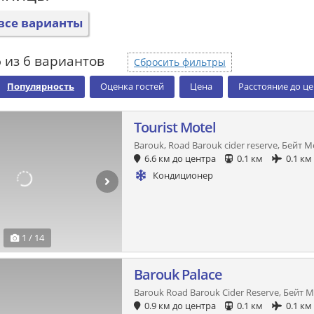
все варианты
 из 6 вариантов
Сбросить фильтры
Популярность
Оценка гостей
Цена
Расстояние до ц
Tourist Motel
Barouk, Road Barouk cider reserve, Бейт 
6.6 км до центра
0.1 км
0.1 км
Кондиционер
1 / 14
Barouk Palace
Barouk Road Barouk Cider Reserve, Бейт 
0.9 км до центра
0.1 км
0.1 км