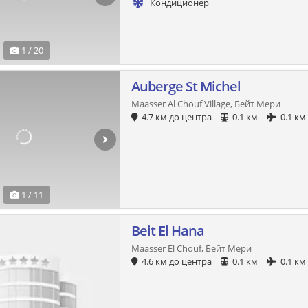
Кондиционер
1 / 20
Auberge St Michel
Maasser Al Chouf Village, Бейт Мери
4.7 км до центра
0.1 км
0.1 км
1 / 11
Beit El Hana
Maasser El Chouf, Бейт Мери
4.6 км до центра
0.1 км
0.1 км