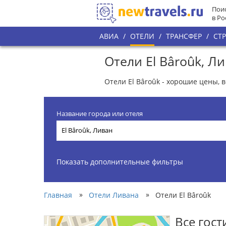
Поис
в Ро
АВИА
/
ОТЕЛИ
/
ТРАНСФЕР
/
СТ
Отели El Bâroûk, Л
Отели El Bâroûk - хорошие цены, 
Название города или отеля
Показать дополнительные фильтры
»
»
Главная
Отели Ливана
Отели El Bâroûk
Все гос