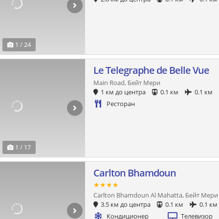
1 / 24
Le Telegraphe de Belle Vue
Main Road, Бейт Мери
1 км до центра
0.1 км
0.1 км
Ресторан
1 / 17
Carlton Bhamdoun
★★★★
Carlton Bhamdoun Al Mahatta, Бейт Мери
3.5 км до центра
0.1 км
0.1 км
Кондиционер
Телевизор