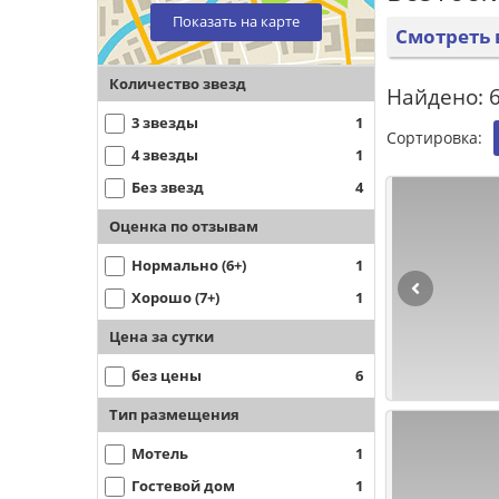
Показать на карте
Смотреть 
Количество звезд
Найдено: 6
3 звезды
1
Сортировка:
4 звезды
1
Без звезд
4
Оценка по отзывам
Нормально (6+)
1
Хорошо (7+)
1
Цена за сутки
без цены
6
Тип размещения
Мотель
1
Гостевой дом
1